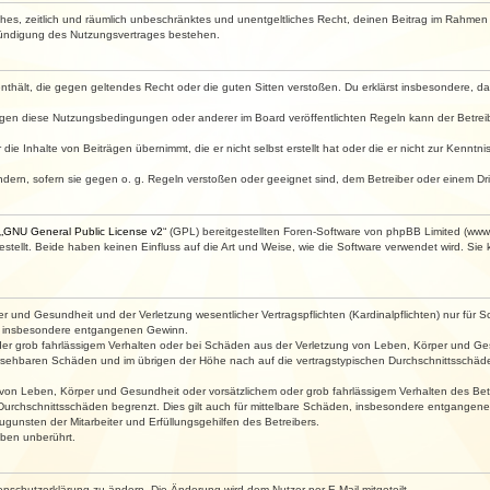
faches, zeitlich und räumlich unbeschränktes und unentgeltliches Recht, deinen Beitrag im Rahme
Kündigung des Nutzungsvertrages bestehen.
e enthält, die gegen geltendes Recht oder die guten Sitten verstoßen. Du erklärst insbesondere, 
egen diese Nutzungsbedingungen oder anderer im Board veröffentlichten Regeln kann der Betre
die Inhalte von Beiträgen übernimmt, die er nicht selbst erstellt hat oder die er nicht zur Kenn
ndern, sofern sie gegen o. g. Regeln verstoßen oder geeignet sind, dem Betreiber oder einem D
„
GNU General Public License v2
“ (GPL) bereitgestellten Foren-Software von phpBB Limited (ww
ellt. Beide haben keinen Einfluss auf die Art und Weise, wie die Software verwendet wird. Si
 und Gesundheit und der Verletzung wesentlicher Vertragspflichten (Kardinalpflichten) nur für Sc
wie insbesondere entgangenen Gewinn.
der grob fahrlässigem Verhalten oder bei Schäden aus der Verletzung von Leben, Körper und Ges
rhersehbaren Schäden und im übrigen der Höhe nach auf die vertragstypischen Durchschnittsschäde
von Leben, Körper und Gesundheit oder vorsätzlichem oder grob fahrlässigem Verhalten des Betr
Durchschnittsschäden begrenzt. Dies gilt auch für mittelbare Schäden, insbesondere entgangen
gunsten der Mitarbeiter und Erfüllungsgehilfen des Betreibers.
ben unberührt.
enschutzerklärung zu ändern. Die Änderung wird dem Nutzer per E-Mail mitgeteilt.