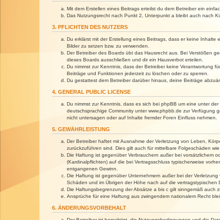
Mit dem Erstellen eines Beitrags erteilst du dem Betreiber ein ein
Das Nutzungsrecht nach Punkt 2, Unterpunkt a bleibt auch nach 
3. PFLICHTEN DES NUTZERS
Du erklärst mit der Erstellung eines Beitrags, dass er keine Inhalt
Bilder zu setzen bzw. zu verwenden.
Der Betreiber des Boards übt das Hausrecht aus. Bei Verstößen g
dieses Boards ausschließen und dir ein Hausverbot erteilen.
Du nimmst zur Kenntnis, dass der Betreiber keine Verantwortung für 
Beiträge und Funktionen jederzeit zu löschen oder zu sperren.
Du gestattest dem Betreiber darüber hinaus, deine Beiträge abzuä
4. GENERAL PUBLIC LICENSE
Du nimmst zur Kenntnis, dass es sich bei phpBB um eine unter der 
deutschsprachige Community unter www.phpbb.de zur Verfügung gest
nicht untersagen oder auf Inhalte fremder Foren Einfluss nehmen.
5. GEWÄHRLEISTUNG
Der Betreiber haftet mit Ausnahme der Verletzung von Leben, Körper
zurückzuführen sind. Dies gilt auch für mittelbare Folgeschäden 
Die Haftung ist gegenüber Verbrauchern außer bei vorsätzlichem o
(Kardinalpflichten) auf die bei Vertragsschluss typischerweise vo
entgangenen Gewinn.
Die Haftung ist gegenüber Unternehmern außer bei der Verletzung 
Schäden und im Übrigen der Höhe nach auf die vertragstypischen 
Die Haftungsbegrenzung der Absätze a bis c gilt sinngemäß auch zu
Ansprüche für eine Haftung aus zwingendem nationalem Recht blei
6. ÄNDERUNGSVORBEHALT
Der Betreiber ist berechtigt, die Nutzungsbedingungen und die Dat