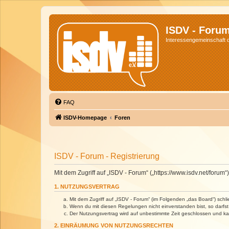
ISDV - Foru
Interessengemeinschaft de
FAQ
ISDV-Homepage
Foren
ISDV - Forum - Registrierung
Mit dem Zugriff auf „ISDV - Forum“ („https://www.isdv.net/foru
1. NUTZUNGSVERTRAG
Mit dem Zugriff auf „ISDV - Forum“ (im Folgenden „das Board“) sch
Wenn du mit diesen Regelungen nicht einverstanden bist, so darfst 
Der Nutzungsvertrag wird auf unbestimmte Zeit geschlossen und kan
2. EINRÄUMUNG VON NUTZUNGSRECHTEN