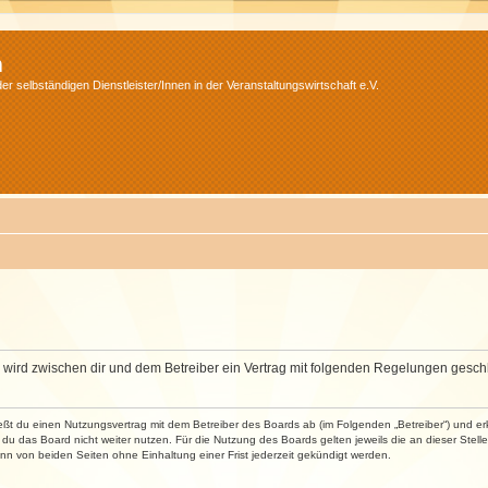
m
r selbständigen Dienstleister/Innen in der Veranstaltungswirtschaft e.V.
m“) wird zwischen dir und dem Betreiber ein Vertrag mit folgenden Regelungen gesch
ließt du einen Nutzungsvertrag mit dem Betreiber des Boards ab (im Folgenden „Betreiber“) und 
du das Board nicht weiter nutzen. Für die Nutzung des Boards gelten jeweils die an dieser Stell
n von beiden Seiten ohne Einhaltung einer Frist jederzeit gekündigt werden.