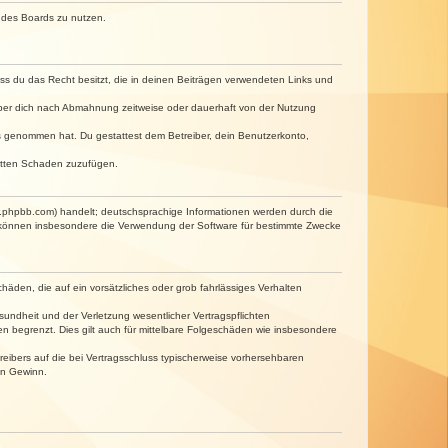
n des Boards zu nutzen.
dass du das Recht besitzt, die in deinen Beiträgen verwendeten Links und
iber dich nach Abmahnung zeitweise oder dauerhaft von der Nutzung
tnis genommen hat. Du gestattest dem Betreiber, dein Benutzerkonto,
ritten Schaden zuzufügen.
w.phpbb.com) handelt; deutschsprachige Informationen werden durch die
e können insbesondere die Verwendung der Software für bestimmte Zwecke
häden, die auf ein vorsätzliches oder grob fahrlässiges Verhalten
undheit und der Verletzung wesentlicher Vertragspflichten
n begrenzt. Dies gilt auch für mittelbare Folgeschäden wie insbesondere
eibers auf die bei Vertragsschluss typischerweise vorhersehbaren
en Gewinn.