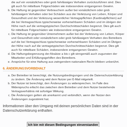
die auf ein vorsätzliches oder grob fahrlässiges Verhalten zurückzuführen sind. Dies
gilt auch für mittelbare Folgeschäden wie insbesondere entgangenen Gewinn.
Die Haftung ist gegenüber Verbrauchern außer bei vorsätzlichem oder grob
fahrlässigem Verhalten oder bei Schäden aus der Verletzung von Leben, Körper und
Gesundheit und der Verletzung wesentlicher Vertragspflichten (Kardinalpflichten) auf
die bei Vertragsschluss typischerweise vorhersehbaren Schäden und im übrigen der
Höhe nach auf die vertragstypischen Durchschnittsschäden begrenzt. Dies gilt auch
für mittelbare Folgeschäden wie insbesondere entgangenen Gewinn.
Die Haftung ist gegenüber Unternehmern außer bei der Verletzung von Leben, Körper
und Gesundheit oder vorsätzlichem oder grob fahrlässigem Verhalten des Betreibers
auf die bei Vertragsschluss typischerweise vorhersehbaren Schäden und im Übrigen
der Höhe nach auf die vertragstypischen Durchschnittsschäden begrenzt. Dies gilt
auch für mittelbare Schäden, insbesondere entgangenen Gewinn.
Die Haftungsbegrenzung der Absätze a bis c gilt sinngemäß auch zugunsten der
Mitarbeiter und Erfüllungsgehilfen des Betreibers.
Ansprüche für eine Haftung aus zwingendem nationalem Recht bleiben unberührt.
6. ÄNDERUNGSVORBEHALT
Der Betreiber ist berechtigt, die Nutzungsbedingungen und die Datenschutzerklärung
zu ändern. Die Änderung wird dem Nutzer per E-Mail mitgeteilt.
Der Nutzer ist berechtigt, den Änderungen zu widersprechen. Im Falle des
Widerspruchs erlischt das zwischen dem Betreiber und dem Nutzer bestehende
Vertragsverhältnis mit sofortiger Wirkung.
Die Änderungen gelten als anerkannt und verbindlich, wenn der Nutzer den
Änderungen zugestimmt hat.
Informationen über den Umgang mit deinen persönlichen Daten sind in der
Datenschutzerklärung enthalten.