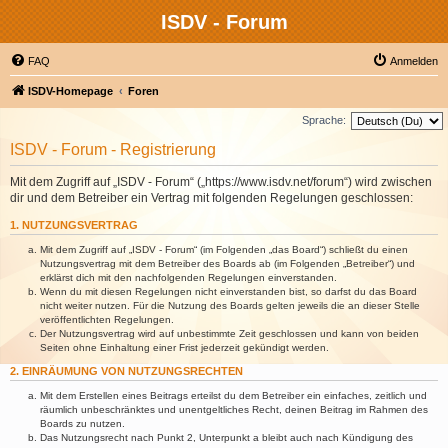
ISDV - Forum
FAQ
Anmelden
ISDV-Homepage
Foren
Sprache:
ISDV - Forum - Registrierung
Mit dem Zugriff auf „ISDV - Forum“ („https://www.isdv.net/forum“) wird zwischen
dir und dem Betreiber ein Vertrag mit folgenden Regelungen geschlossen:
1. NUTZUNGSVERTRAG
Mit dem Zugriff auf „ISDV - Forum“ (im Folgenden „das Board“) schließt du einen
Nutzungsvertrag mit dem Betreiber des Boards ab (im Folgenden „Betreiber“) und
erklärst dich mit den nachfolgenden Regelungen einverstanden.
Wenn du mit diesen Regelungen nicht einverstanden bist, so darfst du das Board
nicht weiter nutzen. Für die Nutzung des Boards gelten jeweils die an dieser Stelle
veröffentlichten Regelungen.
Der Nutzungsvertrag wird auf unbestimmte Zeit geschlossen und kann von beiden
Seiten ohne Einhaltung einer Frist jederzeit gekündigt werden.
2. EINRÄUMUNG VON NUTZUNGSRECHTEN
Mit dem Erstellen eines Beitrags erteilst du dem Betreiber ein einfaches, zeitlich und
räumlich unbeschränktes und unentgeltliches Recht, deinen Beitrag im Rahmen des
Boards zu nutzen.
Das Nutzungsrecht nach Punkt 2, Unterpunkt a bleibt auch nach Kündigung des