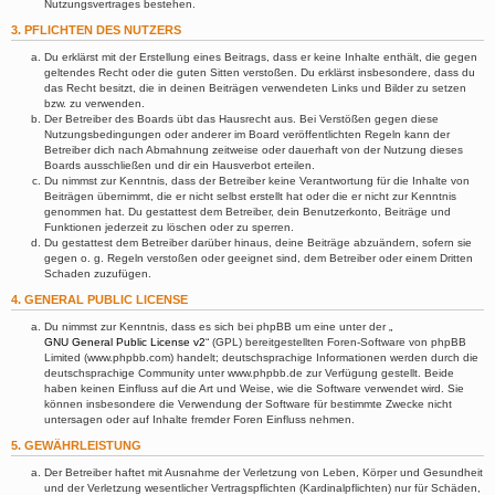
Nutzungsvertrages bestehen.
3. PFLICHTEN DES NUTZERS
Du erklärst mit der Erstellung eines Beitrags, dass er keine Inhalte enthält, die gegen
geltendes Recht oder die guten Sitten verstoßen. Du erklärst insbesondere, dass du
das Recht besitzt, die in deinen Beiträgen verwendeten Links und Bilder zu setzen
bzw. zu verwenden.
Der Betreiber des Boards übt das Hausrecht aus. Bei Verstößen gegen diese
Nutzungsbedingungen oder anderer im Board veröffentlichten Regeln kann der
Betreiber dich nach Abmahnung zeitweise oder dauerhaft von der Nutzung dieses
Boards ausschließen und dir ein Hausverbot erteilen.
Du nimmst zur Kenntnis, dass der Betreiber keine Verantwortung für die Inhalte von
Beiträgen übernimmt, die er nicht selbst erstellt hat oder die er nicht zur Kenntnis
genommen hat. Du gestattest dem Betreiber, dein Benutzerkonto, Beiträge und
Funktionen jederzeit zu löschen oder zu sperren.
Du gestattest dem Betreiber darüber hinaus, deine Beiträge abzuändern, sofern sie
gegen o. g. Regeln verstoßen oder geeignet sind, dem Betreiber oder einem Dritten
Schaden zuzufügen.
4. GENERAL PUBLIC LICENSE
Du nimmst zur Kenntnis, dass es sich bei phpBB um eine unter der „
GNU General Public License v2
“ (GPL) bereitgestellten Foren-Software von phpBB
Limited (www.phpbb.com) handelt; deutschsprachige Informationen werden durch die
deutschsprachige Community unter www.phpbb.de zur Verfügung gestellt. Beide
haben keinen Einfluss auf die Art und Weise, wie die Software verwendet wird. Sie
können insbesondere die Verwendung der Software für bestimmte Zwecke nicht
untersagen oder auf Inhalte fremder Foren Einfluss nehmen.
5. GEWÄHRLEISTUNG
Der Betreiber haftet mit Ausnahme der Verletzung von Leben, Körper und Gesundheit
und der Verletzung wesentlicher Vertragspflichten (Kardinalpflichten) nur für Schäden,