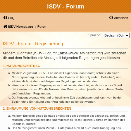
ISDV - Forum
FAQ
Anmelden
ISDV-Homepage
Foren
Sprache:
ISDV - Forum - Registrierung
Mit dem Zugriff auf „ISDV - Forum“ („https://www.isdv.net/forum“) wird zwischen
dir und dem Betreiber ein Vertrag mit folgenden Regelungen geschlossen:
1. NUTZUNGSVERTRAG
Mit dem Zugriff auf „ISDV - Forum“ (im Folgenden „das Board“) schließt du einen
Nutzungsvertrag mit dem Betreiber des Boards ab (im Folgenden „Betreiber“) und
erklärst dich mit den nachfolgenden Regelungen einverstanden.
Wenn du mit diesen Regelungen nicht einverstanden bist, so darfst du das Board
nicht weiter nutzen. Für die Nutzung des Boards gelten jeweils die an dieser Stelle
veröffentlichten Regelungen.
Der Nutzungsvertrag wird auf unbestimmte Zeit geschlossen und kann von beiden
Seiten ohne Einhaltung einer Frist jederzeit gekündigt werden.
2. EINRÄUMUNG VON NUTZUNGSRECHTEN
Mit dem Erstellen eines Beitrags erteilst du dem Betreiber ein einfaches, zeitlich und
räumlich unbeschränktes und unentgeltliches Recht, deinen Beitrag im Rahmen des
Boards zu nutzen.
Das Nutzungsrecht nach Punkt 2, Unterpunkt a bleibt auch nach Kündigung des