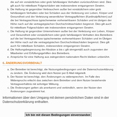
die auf ein vorsätzliches oder grob fahrlässiges Verhalten zurückzuführen sind. Dies
gilt auch für mittelbare Folgeschäden wie insbesondere entgangenen Gewinn.
Die Haftung ist gegenüber Verbrauchern außer bei vorsätzlichem oder grob
fahrlässigem Verhalten oder bei Schäden aus der Verletzung von Leben, Körper und
Gesundheit und der Verletzung wesentlicher Vertragspflichten (Kardinalpflichten) auf
die bei Vertragsschluss typischerweise vorhersehbaren Schäden und im übrigen der
Höhe nach auf die vertragstypischen Durchschnittsschäden begrenzt. Dies gilt auch
für mittelbare Folgeschäden wie insbesondere entgangenen Gewinn.
Die Haftung ist gegenüber Unternehmern außer bei der Verletzung von Leben, Körper
und Gesundheit oder vorsätzlichem oder grob fahrlässigem Verhalten des Betreibers
auf die bei Vertragsschluss typischerweise vorhersehbaren Schäden und im Übrigen
der Höhe nach auf die vertragstypischen Durchschnittsschäden begrenzt. Dies gilt
auch für mittelbare Schäden, insbesondere entgangenen Gewinn.
Die Haftungsbegrenzung der Absätze a bis c gilt sinngemäß auch zugunsten der
Mitarbeiter und Erfüllungsgehilfen des Betreibers.
Ansprüche für eine Haftung aus zwingendem nationalem Recht bleiben unberührt.
6. ÄNDERUNGSVORBEHALT
Der Betreiber ist berechtigt, die Nutzungsbedingungen und die Datenschutzerklärung
zu ändern. Die Änderung wird dem Nutzer per E-Mail mitgeteilt.
Der Nutzer ist berechtigt, den Änderungen zu widersprechen. Im Falle des
Widerspruchs erlischt das zwischen dem Betreiber und dem Nutzer bestehende
Vertragsverhältnis mit sofortiger Wirkung.
Die Änderungen gelten als anerkannt und verbindlich, wenn der Nutzer den
Änderungen zugestimmt hat.
Informationen über den Umgang mit deinen persönlichen Daten sind in der
Datenschutzerklärung enthalten.