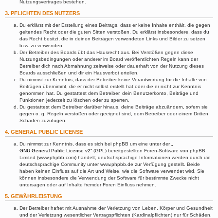
Nutzungsvertrages bestehen.
3. PFLICHTEN DES NUTZERS
Du erklärst mit der Erstellung eines Beitrags, dass er keine Inhalte enthält, die gegen
geltendes Recht oder die guten Sitten verstoßen. Du erklärst insbesondere, dass du
das Recht besitzt, die in deinen Beiträgen verwendeten Links und Bilder zu setzen
bzw. zu verwenden.
Der Betreiber des Boards übt das Hausrecht aus. Bei Verstößen gegen diese
Nutzungsbedingungen oder anderer im Board veröffentlichten Regeln kann der
Betreiber dich nach Abmahnung zeitweise oder dauerhaft von der Nutzung dieses
Boards ausschließen und dir ein Hausverbot erteilen.
Du nimmst zur Kenntnis, dass der Betreiber keine Verantwortung für die Inhalte von
Beiträgen übernimmt, die er nicht selbst erstellt hat oder die er nicht zur Kenntnis
genommen hat. Du gestattest dem Betreiber, dein Benutzerkonto, Beiträge und
Funktionen jederzeit zu löschen oder zu sperren.
Du gestattest dem Betreiber darüber hinaus, deine Beiträge abzuändern, sofern sie
gegen o. g. Regeln verstoßen oder geeignet sind, dem Betreiber oder einem Dritten
Schaden zuzufügen.
4. GENERAL PUBLIC LICENSE
Du nimmst zur Kenntnis, dass es sich bei phpBB um eine unter der „
GNU General Public License v2
“ (GPL) bereitgestellten Foren-Software von phpBB
Limited (www.phpbb.com) handelt; deutschsprachige Informationen werden durch die
deutschsprachige Community unter www.phpbb.de zur Verfügung gestellt. Beide
haben keinen Einfluss auf die Art und Weise, wie die Software verwendet wird. Sie
können insbesondere die Verwendung der Software für bestimmte Zwecke nicht
untersagen oder auf Inhalte fremder Foren Einfluss nehmen.
5. GEWÄHRLEISTUNG
Der Betreiber haftet mit Ausnahme der Verletzung von Leben, Körper und Gesundheit
und der Verletzung wesentlicher Vertragspflichten (Kardinalpflichten) nur für Schäden,