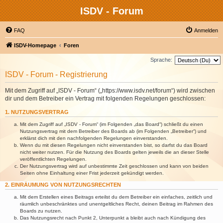
ISDV - Forum
FAQ
Anmelden
ISDV-Homepage
Foren
Sprache:
ISDV - Forum - Registrierung
Mit dem Zugriff auf „ISDV - Forum“ („https://www.isdv.net/forum“) wird zwischen
dir und dem Betreiber ein Vertrag mit folgenden Regelungen geschlossen:
1. NUTZUNGSVERTRAG
Mit dem Zugriff auf „ISDV - Forum“ (im Folgenden „das Board“) schließt du einen
Nutzungsvertrag mit dem Betreiber des Boards ab (im Folgenden „Betreiber“) und
erklärst dich mit den nachfolgenden Regelungen einverstanden.
Wenn du mit diesen Regelungen nicht einverstanden bist, so darfst du das Board
nicht weiter nutzen. Für die Nutzung des Boards gelten jeweils die an dieser Stelle
veröffentlichten Regelungen.
Der Nutzungsvertrag wird auf unbestimmte Zeit geschlossen und kann von beiden
Seiten ohne Einhaltung einer Frist jederzeit gekündigt werden.
2. EINRÄUMUNG VON NUTZUNGSRECHTEN
Mit dem Erstellen eines Beitrags erteilst du dem Betreiber ein einfaches, zeitlich und
räumlich unbeschränktes und unentgeltliches Recht, deinen Beitrag im Rahmen des
Boards zu nutzen.
Das Nutzungsrecht nach Punkt 2, Unterpunkt a bleibt auch nach Kündigung des