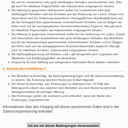
die auf ein vorsätzliches oder grob fahrlässiges Verhalten zurückzuführen sind. Dies
gilt auch für mittelbare Folgeschäden wie insbesondere entgangenen Gewinn.
Die Haftung ist gegenüber Verbrauchern außer bei vorsätzlichem oder grob
fahrlässigem Verhalten oder bei Schäden aus der Verletzung von Leben, Körper und
Gesundheit und der Verletzung wesentlicher Vertragspflichten (Kardinalpflichten) auf
die bei Vertragsschluss typischerweise vorhersehbaren Schäden und im übrigen der
Höhe nach auf die vertragstypischen Durchschnittsschäden begrenzt. Dies gilt auch
für mittelbare Folgeschäden wie insbesondere entgangenen Gewinn.
Die Haftung ist gegenüber Unternehmern außer bei der Verletzung von Leben, Körper
und Gesundheit oder vorsätzlichem oder grob fahrlässigem Verhalten des Betreibers
auf die bei Vertragsschluss typischerweise vorhersehbaren Schäden und im Übrigen
der Höhe nach auf die vertragstypischen Durchschnittsschäden begrenzt. Dies gilt
auch für mittelbare Schäden, insbesondere entgangenen Gewinn.
Die Haftungsbegrenzung der Absätze a bis c gilt sinngemäß auch zugunsten der
Mitarbeiter und Erfüllungsgehilfen des Betreibers.
Ansprüche für eine Haftung aus zwingendem nationalem Recht bleiben unberührt.
6. ÄNDERUNGSVORBEHALT
Der Betreiber ist berechtigt, die Nutzungsbedingungen und die Datenschutzerklärung
zu ändern. Die Änderung wird dem Nutzer per E-Mail mitgeteilt.
Der Nutzer ist berechtigt, den Änderungen zu widersprechen. Im Falle des
Widerspruchs erlischt das zwischen dem Betreiber und dem Nutzer bestehende
Vertragsverhältnis mit sofortiger Wirkung.
Die Änderungen gelten als anerkannt und verbindlich, wenn der Nutzer den
Änderungen zugestimmt hat.
Informationen über den Umgang mit deinen persönlichen Daten sind in der
Datenschutzerklärung enthalten.