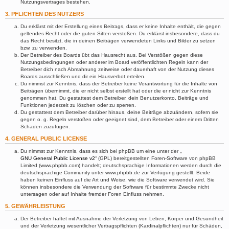
Nutzungsvertrages bestehen.
3. PFLICHTEN DES NUTZERS
Du erklärst mit der Erstellung eines Beitrags, dass er keine Inhalte enthält, die gegen
geltendes Recht oder die guten Sitten verstoßen. Du erklärst insbesondere, dass du
das Recht besitzt, die in deinen Beiträgen verwendeten Links und Bilder zu setzen
bzw. zu verwenden.
Der Betreiber des Boards übt das Hausrecht aus. Bei Verstößen gegen diese
Nutzungsbedingungen oder anderer im Board veröffentlichten Regeln kann der
Betreiber dich nach Abmahnung zeitweise oder dauerhaft von der Nutzung dieses
Boards ausschließen und dir ein Hausverbot erteilen.
Du nimmst zur Kenntnis, dass der Betreiber keine Verantwortung für die Inhalte von
Beiträgen übernimmt, die er nicht selbst erstellt hat oder die er nicht zur Kenntnis
genommen hat. Du gestattest dem Betreiber, dein Benutzerkonto, Beiträge und
Funktionen jederzeit zu löschen oder zu sperren.
Du gestattest dem Betreiber darüber hinaus, deine Beiträge abzuändern, sofern sie
gegen o. g. Regeln verstoßen oder geeignet sind, dem Betreiber oder einem Dritten
Schaden zuzufügen.
4. GENERAL PUBLIC LICENSE
Du nimmst zur Kenntnis, dass es sich bei phpBB um eine unter der „
GNU General Public License v2
“ (GPL) bereitgestellten Foren-Software von phpBB
Limited (www.phpbb.com) handelt; deutschsprachige Informationen werden durch die
deutschsprachige Community unter www.phpbb.de zur Verfügung gestellt. Beide
haben keinen Einfluss auf die Art und Weise, wie die Software verwendet wird. Sie
können insbesondere die Verwendung der Software für bestimmte Zwecke nicht
untersagen oder auf Inhalte fremder Foren Einfluss nehmen.
5. GEWÄHRLEISTUNG
Der Betreiber haftet mit Ausnahme der Verletzung von Leben, Körper und Gesundheit
und der Verletzung wesentlicher Vertragspflichten (Kardinalpflichten) nur für Schäden,