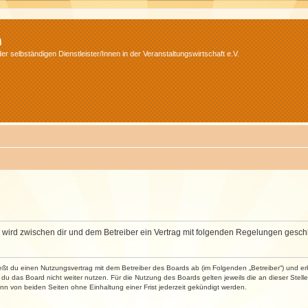
m
r selbständigen Dienstleister/Innen in der Veranstaltungswirtschaft e.V.
m“) wird zwischen dir und dem Betreiber ein Vertrag mit folgenden Regelungen gesch
ließt du einen Nutzungsvertrag mit dem Betreiber des Boards ab (im Folgenden „Betreiber“) und 
du das Board nicht weiter nutzen. Für die Nutzung des Boards gelten jeweils die an dieser Stell
n von beiden Seiten ohne Einhaltung einer Frist jederzeit gekündigt werden.