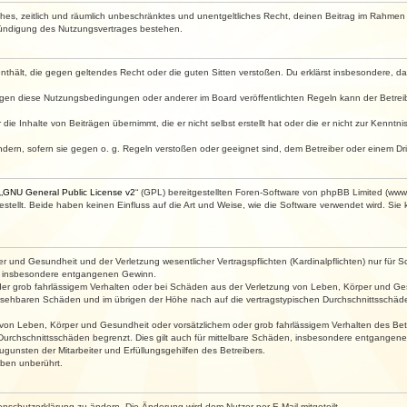
faches, zeitlich und räumlich unbeschränktes und unentgeltliches Recht, deinen Beitrag im Rahme
Kündigung des Nutzungsvertrages bestehen.
e enthält, die gegen geltendes Recht oder die guten Sitten verstoßen. Du erklärst insbesondere, 
egen diese Nutzungsbedingungen oder anderer im Board veröffentlichten Regeln kann der Betre
die Inhalte von Beiträgen übernimmt, die er nicht selbst erstellt hat oder die er nicht zur Kenn
ndern, sofern sie gegen o. g. Regeln verstoßen oder geeignet sind, dem Betreiber oder einem D
„
GNU General Public License v2
“ (GPL) bereitgestellten Foren-Software von phpBB Limited (ww
ellt. Beide haben keinen Einfluss auf die Art und Weise, wie die Software verwendet wird. Si
 und Gesundheit und der Verletzung wesentlicher Vertragspflichten (Kardinalpflichten) nur für Sc
wie insbesondere entgangenen Gewinn.
der grob fahrlässigem Verhalten oder bei Schäden aus der Verletzung von Leben, Körper und Ges
rhersehbaren Schäden und im übrigen der Höhe nach auf die vertragstypischen Durchschnittsschäde
von Leben, Körper und Gesundheit oder vorsätzlichem oder grob fahrlässigem Verhalten des Betr
Durchschnittsschäden begrenzt. Dies gilt auch für mittelbare Schäden, insbesondere entgangen
gunsten der Mitarbeiter und Erfüllungsgehilfen des Betreibers.
ben unberührt.
enschutzerklärung zu ändern. Die Änderung wird dem Nutzer per E-Mail mitgeteilt.