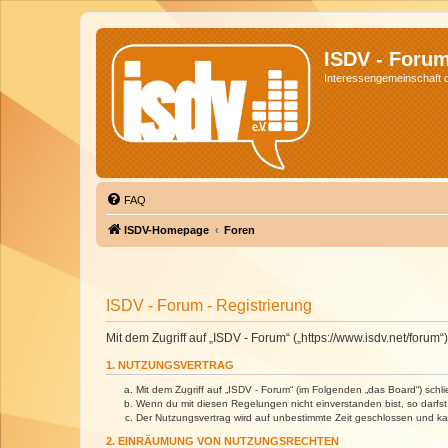
ISDV - Foru
Interessengemeinschaft de
FAQ
ISDV-Homepage
Foren
ISDV - Forum - Registrierung
Mit dem Zugriff auf „ISDV - Forum“ („https://www.isdv.net/foru
1. NUTZUNGSVERTRAG
Mit dem Zugriff auf „ISDV - Forum“ (im Folgenden „das Board“) sch
Wenn du mit diesen Regelungen nicht einverstanden bist, so darfst 
Der Nutzungsvertrag wird auf unbestimmte Zeit geschlossen und kan
2. EINRÄUMUNG VON NUTZUNGSRECHTEN