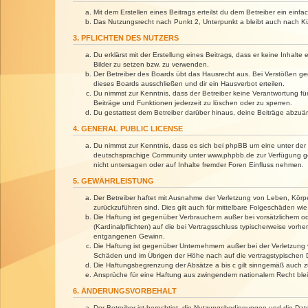
Mit dem Erstellen eines Beitrags erteilst du dem Betreiber ein ein
Das Nutzungsrecht nach Punkt 2, Unterpunkt a bleibt auch nach 
3. PFLICHTEN DES NUTZERS
Du erklärst mit der Erstellung eines Beitrags, dass er keine Inhalt
Bilder zu setzen bzw. zu verwenden.
Der Betreiber des Boards übt das Hausrecht aus. Bei Verstößen g
dieses Boards ausschließen und dir ein Hausverbot erteilen.
Du nimmst zur Kenntnis, dass der Betreiber keine Verantwortung für 
Beiträge und Funktionen jederzeit zu löschen oder zu sperren.
Du gestattest dem Betreiber darüber hinaus, deine Beiträge abzuä
4. GENERAL PUBLIC LICENSE
Du nimmst zur Kenntnis, dass es sich bei phpBB um eine unter der 
deutschsprachige Community unter www.phpbb.de zur Verfügung gest
nicht untersagen oder auf Inhalte fremder Foren Einfluss nehmen.
5. GEWÄHRLEISTUNG
Der Betreiber haftet mit Ausnahme der Verletzung von Leben, Körper
zurückzuführen sind. Dies gilt auch für mittelbare Folgeschäden 
Die Haftung ist gegenüber Verbrauchern außer bei vorsätzlichem o
(Kardinalpflichten) auf die bei Vertragsschluss typischerweise vo
entgangenen Gewinn.
Die Haftung ist gegenüber Unternehmern außer bei der Verletzung 
Schäden und im Übrigen der Höhe nach auf die vertragstypischen 
Die Haftungsbegrenzung der Absätze a bis c gilt sinngemäß auch zu
Ansprüche für eine Haftung aus zwingendem nationalem Recht blei
6. ÄNDERUNGSVORBEHALT
Der Betreiber ist berechtigt, die Nutzungsbedingungen und die Dat