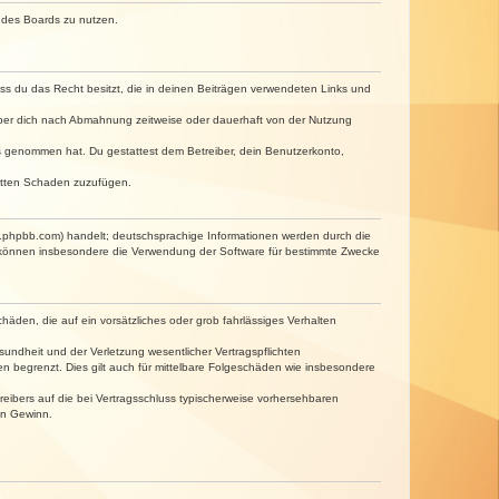
n des Boards zu nutzen.
dass du das Recht besitzt, die in deinen Beiträgen verwendeten Links und
iber dich nach Abmahnung zeitweise oder dauerhaft von der Nutzung
tnis genommen hat. Du gestattest dem Betreiber, dein Benutzerkonto,
ritten Schaden zuzufügen.
w.phpbb.com) handelt; deutschsprachige Informationen werden durch die
e können insbesondere die Verwendung der Software für bestimmte Zwecke
häden, die auf ein vorsätzliches oder grob fahrlässiges Verhalten
undheit und der Verletzung wesentlicher Vertragspflichten
n begrenzt. Dies gilt auch für mittelbare Folgeschäden wie insbesondere
eibers auf die bei Vertragsschluss typischerweise vorhersehbaren
en Gewinn.