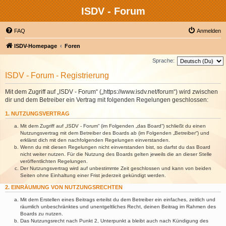
ISDV - Forum
FAQ
Anmelden
ISDV-Homepage
Foren
Sprache:
ISDV - Forum - Registrierung
Mit dem Zugriff auf „ISDV - Forum“ („https://www.isdv.net/forum“) wird zwischen
dir und dem Betreiber ein Vertrag mit folgenden Regelungen geschlossen:
1. NUTZUNGSVERTRAG
Mit dem Zugriff auf „ISDV - Forum“ (im Folgenden „das Board“) schließt du einen
Nutzungsvertrag mit dem Betreiber des Boards ab (im Folgenden „Betreiber“) und
erklärst dich mit den nachfolgenden Regelungen einverstanden.
Wenn du mit diesen Regelungen nicht einverstanden bist, so darfst du das Board
nicht weiter nutzen. Für die Nutzung des Boards gelten jeweils die an dieser Stelle
veröffentlichten Regelungen.
Der Nutzungsvertrag wird auf unbestimmte Zeit geschlossen und kann von beiden
Seiten ohne Einhaltung einer Frist jederzeit gekündigt werden.
2. EINRÄUMUNG VON NUTZUNGSRECHTEN
Mit dem Erstellen eines Beitrags erteilst du dem Betreiber ein einfaches, zeitlich und
räumlich unbeschränktes und unentgeltliches Recht, deinen Beitrag im Rahmen des
Boards zu nutzen.
Das Nutzungsrecht nach Punkt 2, Unterpunkt a bleibt auch nach Kündigung des