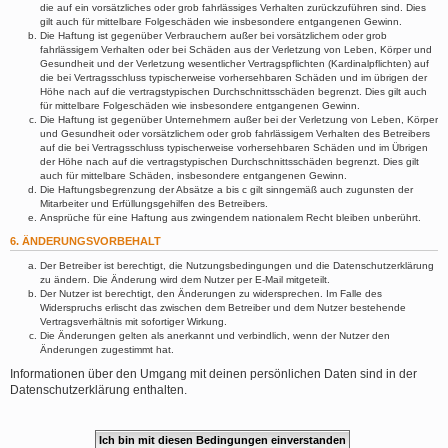
die auf ein vorsätzliches oder grob fahrlässiges Verhalten zurückzuführen sind. Dies
gilt auch für mittelbare Folgeschäden wie insbesondere entgangenen Gewinn.
Die Haftung ist gegenüber Verbrauchern außer bei vorsätzlichem oder grob
fahrlässigem Verhalten oder bei Schäden aus der Verletzung von Leben, Körper und
Gesundheit und der Verletzung wesentlicher Vertragspflichten (Kardinalpflichten) auf
die bei Vertragsschluss typischerweise vorhersehbaren Schäden und im übrigen der
Höhe nach auf die vertragstypischen Durchschnittsschäden begrenzt. Dies gilt auch
für mittelbare Folgeschäden wie insbesondere entgangenen Gewinn.
Die Haftung ist gegenüber Unternehmern außer bei der Verletzung von Leben, Körper
und Gesundheit oder vorsätzlichem oder grob fahrlässigem Verhalten des Betreibers
auf die bei Vertragsschluss typischerweise vorhersehbaren Schäden und im Übrigen
der Höhe nach auf die vertragstypischen Durchschnittsschäden begrenzt. Dies gilt
auch für mittelbare Schäden, insbesondere entgangenen Gewinn.
Die Haftungsbegrenzung der Absätze a bis c gilt sinngemäß auch zugunsten der
Mitarbeiter und Erfüllungsgehilfen des Betreibers.
Ansprüche für eine Haftung aus zwingendem nationalem Recht bleiben unberührt.
6. ÄNDERUNGSVORBEHALT
Der Betreiber ist berechtigt, die Nutzungsbedingungen und die Datenschutzerklärung
zu ändern. Die Änderung wird dem Nutzer per E-Mail mitgeteilt.
Der Nutzer ist berechtigt, den Änderungen zu widersprechen. Im Falle des
Widerspruchs erlischt das zwischen dem Betreiber und dem Nutzer bestehende
Vertragsverhältnis mit sofortiger Wirkung.
Die Änderungen gelten als anerkannt und verbindlich, wenn der Nutzer den
Änderungen zugestimmt hat.
Informationen über den Umgang mit deinen persönlichen Daten sind in der
Datenschutzerklärung enthalten.