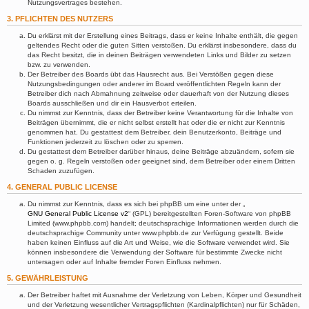
Nutzungsvertrages bestehen.
3. PFLICHTEN DES NUTZERS
Du erklärst mit der Erstellung eines Beitrags, dass er keine Inhalte enthält, die gegen
geltendes Recht oder die guten Sitten verstoßen. Du erklärst insbesondere, dass du
das Recht besitzt, die in deinen Beiträgen verwendeten Links und Bilder zu setzen
bzw. zu verwenden.
Der Betreiber des Boards übt das Hausrecht aus. Bei Verstößen gegen diese
Nutzungsbedingungen oder anderer im Board veröffentlichten Regeln kann der
Betreiber dich nach Abmahnung zeitweise oder dauerhaft von der Nutzung dieses
Boards ausschließen und dir ein Hausverbot erteilen.
Du nimmst zur Kenntnis, dass der Betreiber keine Verantwortung für die Inhalte von
Beiträgen übernimmt, die er nicht selbst erstellt hat oder die er nicht zur Kenntnis
genommen hat. Du gestattest dem Betreiber, dein Benutzerkonto, Beiträge und
Funktionen jederzeit zu löschen oder zu sperren.
Du gestattest dem Betreiber darüber hinaus, deine Beiträge abzuändern, sofern sie
gegen o. g. Regeln verstoßen oder geeignet sind, dem Betreiber oder einem Dritten
Schaden zuzufügen.
4. GENERAL PUBLIC LICENSE
Du nimmst zur Kenntnis, dass es sich bei phpBB um eine unter der „
GNU General Public License v2
“ (GPL) bereitgestellten Foren-Software von phpBB
Limited (www.phpbb.com) handelt; deutschsprachige Informationen werden durch die
deutschsprachige Community unter www.phpbb.de zur Verfügung gestellt. Beide
haben keinen Einfluss auf die Art und Weise, wie die Software verwendet wird. Sie
können insbesondere die Verwendung der Software für bestimmte Zwecke nicht
untersagen oder auf Inhalte fremder Foren Einfluss nehmen.
5. GEWÄHRLEISTUNG
Der Betreiber haftet mit Ausnahme der Verletzung von Leben, Körper und Gesundheit
und der Verletzung wesentlicher Vertragspflichten (Kardinalpflichten) nur für Schäden,