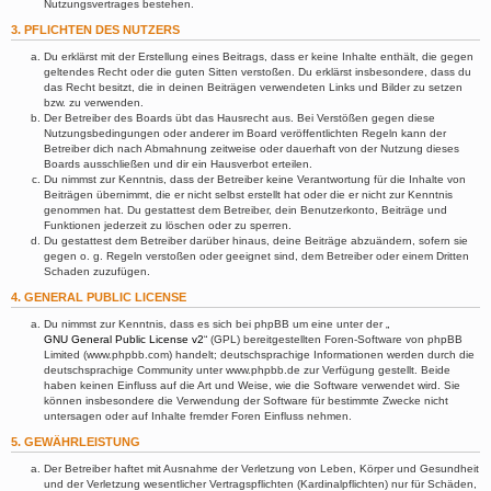
Nutzungsvertrages bestehen.
3. PFLICHTEN DES NUTZERS
Du erklärst mit der Erstellung eines Beitrags, dass er keine Inhalte enthält, die gegen
geltendes Recht oder die guten Sitten verstoßen. Du erklärst insbesondere, dass du
das Recht besitzt, die in deinen Beiträgen verwendeten Links und Bilder zu setzen
bzw. zu verwenden.
Der Betreiber des Boards übt das Hausrecht aus. Bei Verstößen gegen diese
Nutzungsbedingungen oder anderer im Board veröffentlichten Regeln kann der
Betreiber dich nach Abmahnung zeitweise oder dauerhaft von der Nutzung dieses
Boards ausschließen und dir ein Hausverbot erteilen.
Du nimmst zur Kenntnis, dass der Betreiber keine Verantwortung für die Inhalte von
Beiträgen übernimmt, die er nicht selbst erstellt hat oder die er nicht zur Kenntnis
genommen hat. Du gestattest dem Betreiber, dein Benutzerkonto, Beiträge und
Funktionen jederzeit zu löschen oder zu sperren.
Du gestattest dem Betreiber darüber hinaus, deine Beiträge abzuändern, sofern sie
gegen o. g. Regeln verstoßen oder geeignet sind, dem Betreiber oder einem Dritten
Schaden zuzufügen.
4. GENERAL PUBLIC LICENSE
Du nimmst zur Kenntnis, dass es sich bei phpBB um eine unter der „
GNU General Public License v2
“ (GPL) bereitgestellten Foren-Software von phpBB
Limited (www.phpbb.com) handelt; deutschsprachige Informationen werden durch die
deutschsprachige Community unter www.phpbb.de zur Verfügung gestellt. Beide
haben keinen Einfluss auf die Art und Weise, wie die Software verwendet wird. Sie
können insbesondere die Verwendung der Software für bestimmte Zwecke nicht
untersagen oder auf Inhalte fremder Foren Einfluss nehmen.
5. GEWÄHRLEISTUNG
Der Betreiber haftet mit Ausnahme der Verletzung von Leben, Körper und Gesundheit
und der Verletzung wesentlicher Vertragspflichten (Kardinalpflichten) nur für Schäden,