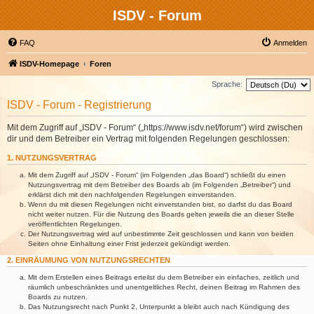
ISDV - Forum
FAQ
Anmelden
ISDV-Homepage
Foren
Sprache:
ISDV - Forum - Registrierung
Mit dem Zugriff auf „ISDV - Forum“ („https://www.isdv.net/forum“) wird zwischen
dir und dem Betreiber ein Vertrag mit folgenden Regelungen geschlossen:
1. NUTZUNGSVERTRAG
Mit dem Zugriff auf „ISDV - Forum“ (im Folgenden „das Board“) schließt du einen
Nutzungsvertrag mit dem Betreiber des Boards ab (im Folgenden „Betreiber“) und
erklärst dich mit den nachfolgenden Regelungen einverstanden.
Wenn du mit diesen Regelungen nicht einverstanden bist, so darfst du das Board
nicht weiter nutzen. Für die Nutzung des Boards gelten jeweils die an dieser Stelle
veröffentlichten Regelungen.
Der Nutzungsvertrag wird auf unbestimmte Zeit geschlossen und kann von beiden
Seiten ohne Einhaltung einer Frist jederzeit gekündigt werden.
2. EINRÄUMUNG VON NUTZUNGSRECHTEN
Mit dem Erstellen eines Beitrags erteilst du dem Betreiber ein einfaches, zeitlich und
räumlich unbeschränktes und unentgeltliches Recht, deinen Beitrag im Rahmen des
Boards zu nutzen.
Das Nutzungsrecht nach Punkt 2, Unterpunkt a bleibt auch nach Kündigung des