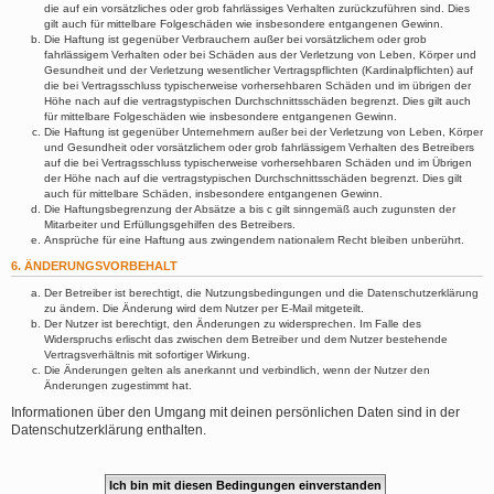
die auf ein vorsätzliches oder grob fahrlässiges Verhalten zurückzuführen sind. Dies
gilt auch für mittelbare Folgeschäden wie insbesondere entgangenen Gewinn.
Die Haftung ist gegenüber Verbrauchern außer bei vorsätzlichem oder grob
fahrlässigem Verhalten oder bei Schäden aus der Verletzung von Leben, Körper und
Gesundheit und der Verletzung wesentlicher Vertragspflichten (Kardinalpflichten) auf
die bei Vertragsschluss typischerweise vorhersehbaren Schäden und im übrigen der
Höhe nach auf die vertragstypischen Durchschnittsschäden begrenzt. Dies gilt auch
für mittelbare Folgeschäden wie insbesondere entgangenen Gewinn.
Die Haftung ist gegenüber Unternehmern außer bei der Verletzung von Leben, Körper
und Gesundheit oder vorsätzlichem oder grob fahrlässigem Verhalten des Betreibers
auf die bei Vertragsschluss typischerweise vorhersehbaren Schäden und im Übrigen
der Höhe nach auf die vertragstypischen Durchschnittsschäden begrenzt. Dies gilt
auch für mittelbare Schäden, insbesondere entgangenen Gewinn.
Die Haftungsbegrenzung der Absätze a bis c gilt sinngemäß auch zugunsten der
Mitarbeiter und Erfüllungsgehilfen des Betreibers.
Ansprüche für eine Haftung aus zwingendem nationalem Recht bleiben unberührt.
6. ÄNDERUNGSVORBEHALT
Der Betreiber ist berechtigt, die Nutzungsbedingungen und die Datenschutzerklärung
zu ändern. Die Änderung wird dem Nutzer per E-Mail mitgeteilt.
Der Nutzer ist berechtigt, den Änderungen zu widersprechen. Im Falle des
Widerspruchs erlischt das zwischen dem Betreiber und dem Nutzer bestehende
Vertragsverhältnis mit sofortiger Wirkung.
Die Änderungen gelten als anerkannt und verbindlich, wenn der Nutzer den
Änderungen zugestimmt hat.
Informationen über den Umgang mit deinen persönlichen Daten sind in der
Datenschutzerklärung enthalten.