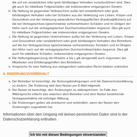
die auf ein vorsätzliches oder grob fahrlässiges Verhalten zurückzuführen sind. Dies
gilt auch für mittelbare Folgeschäden wie insbesondere entgangenen Gewinn.
Die Haftung ist gegenüber Verbrauchern außer bei vorsätzlichem oder grob
fahrlässigem Verhalten oder bei Schäden aus der Verletzung von Leben, Körper und
Gesundheit und der Verletzung wesentlicher Vertragspflichten (Kardinalpflichten) auf
die bei Vertragsschluss typischerweise vorhersehbaren Schäden und im übrigen der
Höhe nach auf die vertragstypischen Durchschnittsschäden begrenzt. Dies gilt auch
für mittelbare Folgeschäden wie insbesondere entgangenen Gewinn.
Die Haftung ist gegenüber Unternehmern außer bei der Verletzung von Leben, Körper
und Gesundheit oder vorsätzlichem oder grob fahrlässigem Verhalten des Betreibers
auf die bei Vertragsschluss typischerweise vorhersehbaren Schäden und im Übrigen
der Höhe nach auf die vertragstypischen Durchschnittsschäden begrenzt. Dies gilt
auch für mittelbare Schäden, insbesondere entgangenen Gewinn.
Die Haftungsbegrenzung der Absätze a bis c gilt sinngemäß auch zugunsten der
Mitarbeiter und Erfüllungsgehilfen des Betreibers.
Ansprüche für eine Haftung aus zwingendem nationalem Recht bleiben unberührt.
6. ÄNDERUNGSVORBEHALT
Der Betreiber ist berechtigt, die Nutzungsbedingungen und die Datenschutzerklärung
zu ändern. Die Änderung wird dem Nutzer per E-Mail mitgeteilt.
Der Nutzer ist berechtigt, den Änderungen zu widersprechen. Im Falle des
Widerspruchs erlischt das zwischen dem Betreiber und dem Nutzer bestehende
Vertragsverhältnis mit sofortiger Wirkung.
Die Änderungen gelten als anerkannt und verbindlich, wenn der Nutzer den
Änderungen zugestimmt hat.
Informationen über den Umgang mit deinen persönlichen Daten sind in der
Datenschutzerklärung enthalten.