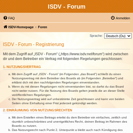
ISDV - Forum
FAQ
Anmelden
ISDV-Homepage
Foren
Sprache:
ISDV - Forum - Registrierung
Mit dem Zugriff auf „ISDV - Forum“ („https://www.isdv.net/forum“) wird zwischen
dir und dem Betreiber ein Vertrag mit folgenden Regelungen geschlossen:
1. NUTZUNGSVERTRAG
Mit dem Zugriff auf „ISDV - Forum“ (im Folgenden „das Board“) schließt du einen
Nutzungsvertrag mit dem Betreiber des Boards ab (im Folgenden „Betreiber“) und
erklärst dich mit den nachfolgenden Regelungen einverstanden.
Wenn du mit diesen Regelungen nicht einverstanden bist, so darfst du das Board
nicht weiter nutzen. Für die Nutzung des Boards gelten jeweils die an dieser Stelle
veröffentlichten Regelungen.
Der Nutzungsvertrag wird auf unbestimmte Zeit geschlossen und kann von beiden
Seiten ohne Einhaltung einer Frist jederzeit gekündigt werden.
2. EINRÄUMUNG VON NUTZUNGSRECHTEN
Mit dem Erstellen eines Beitrags erteilst du dem Betreiber ein einfaches, zeitlich und
räumlich unbeschränktes und unentgeltliches Recht, deinen Beitrag im Rahmen des
Boards zu nutzen.
Das Nutzungsrecht nach Punkt 2, Unterpunkt a bleibt auch nach Kündigung des