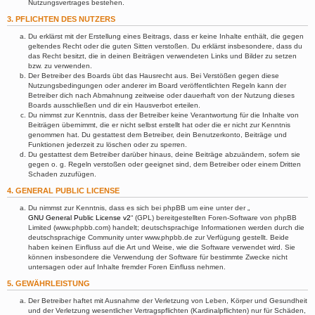
Nutzungsvertrages bestehen.
3. PFLICHTEN DES NUTZERS
Du erklärst mit der Erstellung eines Beitrags, dass er keine Inhalte enthält, die gegen
geltendes Recht oder die guten Sitten verstoßen. Du erklärst insbesondere, dass du
das Recht besitzt, die in deinen Beiträgen verwendeten Links und Bilder zu setzen
bzw. zu verwenden.
Der Betreiber des Boards übt das Hausrecht aus. Bei Verstößen gegen diese
Nutzungsbedingungen oder anderer im Board veröffentlichten Regeln kann der
Betreiber dich nach Abmahnung zeitweise oder dauerhaft von der Nutzung dieses
Boards ausschließen und dir ein Hausverbot erteilen.
Du nimmst zur Kenntnis, dass der Betreiber keine Verantwortung für die Inhalte von
Beiträgen übernimmt, die er nicht selbst erstellt hat oder die er nicht zur Kenntnis
genommen hat. Du gestattest dem Betreiber, dein Benutzerkonto, Beiträge und
Funktionen jederzeit zu löschen oder zu sperren.
Du gestattest dem Betreiber darüber hinaus, deine Beiträge abzuändern, sofern sie
gegen o. g. Regeln verstoßen oder geeignet sind, dem Betreiber oder einem Dritten
Schaden zuzufügen.
4. GENERAL PUBLIC LICENSE
Du nimmst zur Kenntnis, dass es sich bei phpBB um eine unter der „
GNU General Public License v2
“ (GPL) bereitgestellten Foren-Software von phpBB
Limited (www.phpbb.com) handelt; deutschsprachige Informationen werden durch die
deutschsprachige Community unter www.phpbb.de zur Verfügung gestellt. Beide
haben keinen Einfluss auf die Art und Weise, wie die Software verwendet wird. Sie
können insbesondere die Verwendung der Software für bestimmte Zwecke nicht
untersagen oder auf Inhalte fremder Foren Einfluss nehmen.
5. GEWÄHRLEISTUNG
Der Betreiber haftet mit Ausnahme der Verletzung von Leben, Körper und Gesundheit
und der Verletzung wesentlicher Vertragspflichten (Kardinalpflichten) nur für Schäden,