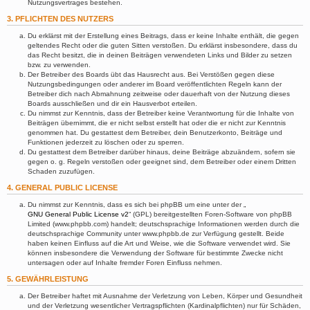
Nutzungsvertrages bestehen.
3. PFLICHTEN DES NUTZERS
Du erklärst mit der Erstellung eines Beitrags, dass er keine Inhalte enthält, die gegen
geltendes Recht oder die guten Sitten verstoßen. Du erklärst insbesondere, dass du
das Recht besitzt, die in deinen Beiträgen verwendeten Links und Bilder zu setzen
bzw. zu verwenden.
Der Betreiber des Boards übt das Hausrecht aus. Bei Verstößen gegen diese
Nutzungsbedingungen oder anderer im Board veröffentlichten Regeln kann der
Betreiber dich nach Abmahnung zeitweise oder dauerhaft von der Nutzung dieses
Boards ausschließen und dir ein Hausverbot erteilen.
Du nimmst zur Kenntnis, dass der Betreiber keine Verantwortung für die Inhalte von
Beiträgen übernimmt, die er nicht selbst erstellt hat oder die er nicht zur Kenntnis
genommen hat. Du gestattest dem Betreiber, dein Benutzerkonto, Beiträge und
Funktionen jederzeit zu löschen oder zu sperren.
Du gestattest dem Betreiber darüber hinaus, deine Beiträge abzuändern, sofern sie
gegen o. g. Regeln verstoßen oder geeignet sind, dem Betreiber oder einem Dritten
Schaden zuzufügen.
4. GENERAL PUBLIC LICENSE
Du nimmst zur Kenntnis, dass es sich bei phpBB um eine unter der „
GNU General Public License v2
“ (GPL) bereitgestellten Foren-Software von phpBB
Limited (www.phpbb.com) handelt; deutschsprachige Informationen werden durch die
deutschsprachige Community unter www.phpbb.de zur Verfügung gestellt. Beide
haben keinen Einfluss auf die Art und Weise, wie die Software verwendet wird. Sie
können insbesondere die Verwendung der Software für bestimmte Zwecke nicht
untersagen oder auf Inhalte fremder Foren Einfluss nehmen.
5. GEWÄHRLEISTUNG
Der Betreiber haftet mit Ausnahme der Verletzung von Leben, Körper und Gesundheit
und der Verletzung wesentlicher Vertragspflichten (Kardinalpflichten) nur für Schäden,