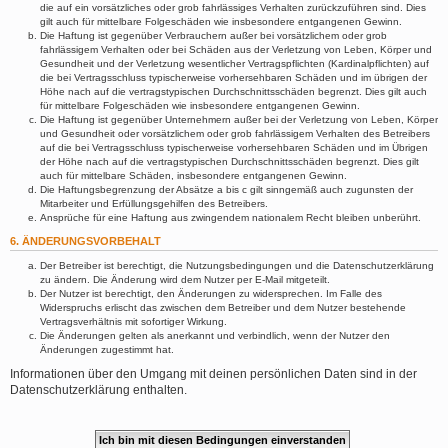
die auf ein vorsätzliches oder grob fahrlässiges Verhalten zurückzuführen sind. Dies
gilt auch für mittelbare Folgeschäden wie insbesondere entgangenen Gewinn.
Die Haftung ist gegenüber Verbrauchern außer bei vorsätzlichem oder grob
fahrlässigem Verhalten oder bei Schäden aus der Verletzung von Leben, Körper und
Gesundheit und der Verletzung wesentlicher Vertragspflichten (Kardinalpflichten) auf
die bei Vertragsschluss typischerweise vorhersehbaren Schäden und im übrigen der
Höhe nach auf die vertragstypischen Durchschnittsschäden begrenzt. Dies gilt auch
für mittelbare Folgeschäden wie insbesondere entgangenen Gewinn.
Die Haftung ist gegenüber Unternehmern außer bei der Verletzung von Leben, Körper
und Gesundheit oder vorsätzlichem oder grob fahrlässigem Verhalten des Betreibers
auf die bei Vertragsschluss typischerweise vorhersehbaren Schäden und im Übrigen
der Höhe nach auf die vertragstypischen Durchschnittsschäden begrenzt. Dies gilt
auch für mittelbare Schäden, insbesondere entgangenen Gewinn.
Die Haftungsbegrenzung der Absätze a bis c gilt sinngemäß auch zugunsten der
Mitarbeiter und Erfüllungsgehilfen des Betreibers.
Ansprüche für eine Haftung aus zwingendem nationalem Recht bleiben unberührt.
6. ÄNDERUNGSVORBEHALT
Der Betreiber ist berechtigt, die Nutzungsbedingungen und die Datenschutzerklärung
zu ändern. Die Änderung wird dem Nutzer per E-Mail mitgeteilt.
Der Nutzer ist berechtigt, den Änderungen zu widersprechen. Im Falle des
Widerspruchs erlischt das zwischen dem Betreiber und dem Nutzer bestehende
Vertragsverhältnis mit sofortiger Wirkung.
Die Änderungen gelten als anerkannt und verbindlich, wenn der Nutzer den
Änderungen zugestimmt hat.
Informationen über den Umgang mit deinen persönlichen Daten sind in der
Datenschutzerklärung enthalten.