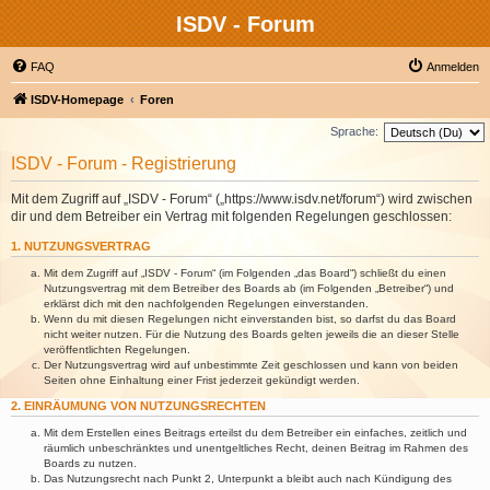
ISDV - Forum
FAQ
Anmelden
ISDV-Homepage
Foren
Sprache:
ISDV - Forum - Registrierung
Mit dem Zugriff auf „ISDV - Forum“ („https://www.isdv.net/forum“) wird zwischen
dir und dem Betreiber ein Vertrag mit folgenden Regelungen geschlossen:
1. NUTZUNGSVERTRAG
Mit dem Zugriff auf „ISDV - Forum“ (im Folgenden „das Board“) schließt du einen
Nutzungsvertrag mit dem Betreiber des Boards ab (im Folgenden „Betreiber“) und
erklärst dich mit den nachfolgenden Regelungen einverstanden.
Wenn du mit diesen Regelungen nicht einverstanden bist, so darfst du das Board
nicht weiter nutzen. Für die Nutzung des Boards gelten jeweils die an dieser Stelle
veröffentlichten Regelungen.
Der Nutzungsvertrag wird auf unbestimmte Zeit geschlossen und kann von beiden
Seiten ohne Einhaltung einer Frist jederzeit gekündigt werden.
2. EINRÄUMUNG VON NUTZUNGSRECHTEN
Mit dem Erstellen eines Beitrags erteilst du dem Betreiber ein einfaches, zeitlich und
räumlich unbeschränktes und unentgeltliches Recht, deinen Beitrag im Rahmen des
Boards zu nutzen.
Das Nutzungsrecht nach Punkt 2, Unterpunkt a bleibt auch nach Kündigung des