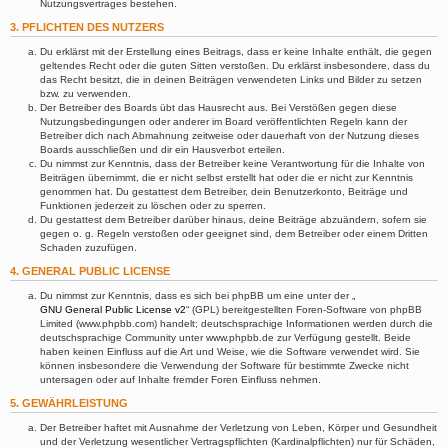
Nutzungsvertrages bestehen.
3. PFLICHTEN DES NUTZERS
Du erklärst mit der Erstellung eines Beitrags, dass er keine Inhalte enthält, die gegen
geltendes Recht oder die guten Sitten verstoßen. Du erklärst insbesondere, dass du
das Recht besitzt, die in deinen Beiträgen verwendeten Links und Bilder zu setzen
bzw. zu verwenden.
Der Betreiber des Boards übt das Hausrecht aus. Bei Verstößen gegen diese
Nutzungsbedingungen oder anderer im Board veröffentlichten Regeln kann der
Betreiber dich nach Abmahnung zeitweise oder dauerhaft von der Nutzung dieses
Boards ausschließen und dir ein Hausverbot erteilen.
Du nimmst zur Kenntnis, dass der Betreiber keine Verantwortung für die Inhalte von
Beiträgen übernimmt, die er nicht selbst erstellt hat oder die er nicht zur Kenntnis
genommen hat. Du gestattest dem Betreiber, dein Benutzerkonto, Beiträge und
Funktionen jederzeit zu löschen oder zu sperren.
Du gestattest dem Betreiber darüber hinaus, deine Beiträge abzuändern, sofern sie
gegen o. g. Regeln verstoßen oder geeignet sind, dem Betreiber oder einem Dritten
Schaden zuzufügen.
4. GENERAL PUBLIC LICENSE
Du nimmst zur Kenntnis, dass es sich bei phpBB um eine unter der „
GNU General Public License v2
“ (GPL) bereitgestellten Foren-Software von phpBB
Limited (www.phpbb.com) handelt; deutschsprachige Informationen werden durch die
deutschsprachige Community unter www.phpbb.de zur Verfügung gestellt. Beide
haben keinen Einfluss auf die Art und Weise, wie die Software verwendet wird. Sie
können insbesondere die Verwendung der Software für bestimmte Zwecke nicht
untersagen oder auf Inhalte fremder Foren Einfluss nehmen.
5. GEWÄHRLEISTUNG
Der Betreiber haftet mit Ausnahme der Verletzung von Leben, Körper und Gesundheit
und der Verletzung wesentlicher Vertragspflichten (Kardinalpflichten) nur für Schäden,