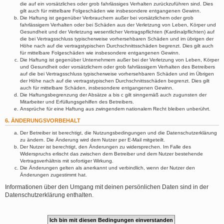
die auf ein vorsätzliches oder grob fahrlässiges Verhalten zurückzuführen sind. Dies
gilt auch für mittelbare Folgeschäden wie insbesondere entgangenen Gewinn.
Die Haftung ist gegenüber Verbrauchern außer bei vorsätzlichem oder grob
fahrlässigem Verhalten oder bei Schäden aus der Verletzung von Leben, Körper und
Gesundheit und der Verletzung wesentlicher Vertragspflichten (Kardinalpflichten) auf
die bei Vertragsschluss typischerweise vorhersehbaren Schäden und im übrigen der
Höhe nach auf die vertragstypischen Durchschnittsschäden begrenzt. Dies gilt auch
für mittelbare Folgeschäden wie insbesondere entgangenen Gewinn.
Die Haftung ist gegenüber Unternehmern außer bei der Verletzung von Leben, Körper
und Gesundheit oder vorsätzlichem oder grob fahrlässigem Verhalten des Betreibers
auf die bei Vertragsschluss typischerweise vorhersehbaren Schäden und im Übrigen
der Höhe nach auf die vertragstypischen Durchschnittsschäden begrenzt. Dies gilt
auch für mittelbare Schäden, insbesondere entgangenen Gewinn.
Die Haftungsbegrenzung der Absätze a bis c gilt sinngemäß auch zugunsten der
Mitarbeiter und Erfüllungsgehilfen des Betreibers.
Ansprüche für eine Haftung aus zwingendem nationalem Recht bleiben unberührt.
6. ÄNDERUNGSVORBEHALT
Der Betreiber ist berechtigt, die Nutzungsbedingungen und die Datenschutzerklärung
zu ändern. Die Änderung wird dem Nutzer per E-Mail mitgeteilt.
Der Nutzer ist berechtigt, den Änderungen zu widersprechen. Im Falle des
Widerspruchs erlischt das zwischen dem Betreiber und dem Nutzer bestehende
Vertragsverhältnis mit sofortiger Wirkung.
Die Änderungen gelten als anerkannt und verbindlich, wenn der Nutzer den
Änderungen zugestimmt hat.
Informationen über den Umgang mit deinen persönlichen Daten sind in der
Datenschutzerklärung enthalten.