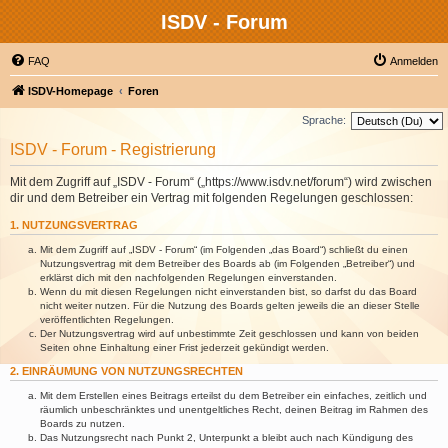
ISDV - Forum
FAQ
Anmelden
ISDV-Homepage
Foren
Sprache:
ISDV - Forum - Registrierung
Mit dem Zugriff auf „ISDV - Forum“ („https://www.isdv.net/forum“) wird zwischen
dir und dem Betreiber ein Vertrag mit folgenden Regelungen geschlossen:
1. NUTZUNGSVERTRAG
Mit dem Zugriff auf „ISDV - Forum“ (im Folgenden „das Board“) schließt du einen
Nutzungsvertrag mit dem Betreiber des Boards ab (im Folgenden „Betreiber“) und
erklärst dich mit den nachfolgenden Regelungen einverstanden.
Wenn du mit diesen Regelungen nicht einverstanden bist, so darfst du das Board
nicht weiter nutzen. Für die Nutzung des Boards gelten jeweils die an dieser Stelle
veröffentlichten Regelungen.
Der Nutzungsvertrag wird auf unbestimmte Zeit geschlossen und kann von beiden
Seiten ohne Einhaltung einer Frist jederzeit gekündigt werden.
2. EINRÄUMUNG VON NUTZUNGSRECHTEN
Mit dem Erstellen eines Beitrags erteilst du dem Betreiber ein einfaches, zeitlich und
räumlich unbeschränktes und unentgeltliches Recht, deinen Beitrag im Rahmen des
Boards zu nutzen.
Das Nutzungsrecht nach Punkt 2, Unterpunkt a bleibt auch nach Kündigung des