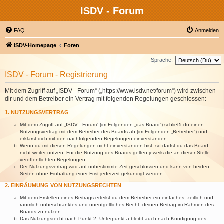
ISDV - Forum
FAQ
Anmelden
ISDV-Homepage
Foren
Sprache:
ISDV - Forum - Registrierung
Mit dem Zugriff auf „ISDV - Forum“ („https://www.isdv.net/forum“) wird zwischen
dir und dem Betreiber ein Vertrag mit folgenden Regelungen geschlossen:
1. NUTZUNGSVERTRAG
Mit dem Zugriff auf „ISDV - Forum“ (im Folgenden „das Board“) schließt du einen
Nutzungsvertrag mit dem Betreiber des Boards ab (im Folgenden „Betreiber“) und
erklärst dich mit den nachfolgenden Regelungen einverstanden.
Wenn du mit diesen Regelungen nicht einverstanden bist, so darfst du das Board
nicht weiter nutzen. Für die Nutzung des Boards gelten jeweils die an dieser Stelle
veröffentlichten Regelungen.
Der Nutzungsvertrag wird auf unbestimmte Zeit geschlossen und kann von beiden
Seiten ohne Einhaltung einer Frist jederzeit gekündigt werden.
2. EINRÄUMUNG VON NUTZUNGSRECHTEN
Mit dem Erstellen eines Beitrags erteilst du dem Betreiber ein einfaches, zeitlich und
räumlich unbeschränktes und unentgeltliches Recht, deinen Beitrag im Rahmen des
Boards zu nutzen.
Das Nutzungsrecht nach Punkt 2, Unterpunkt a bleibt auch nach Kündigung des