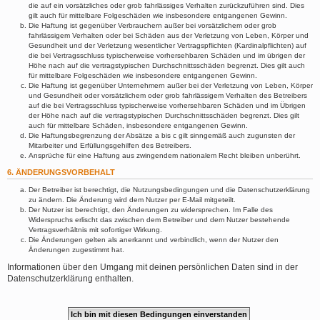
die auf ein vorsätzliches oder grob fahrlässiges Verhalten zurückzuführen sind. Dies
gilt auch für mittelbare Folgeschäden wie insbesondere entgangenen Gewinn.
Die Haftung ist gegenüber Verbrauchern außer bei vorsätzlichem oder grob
fahrlässigem Verhalten oder bei Schäden aus der Verletzung von Leben, Körper und
Gesundheit und der Verletzung wesentlicher Vertragspflichten (Kardinalpflichten) auf
die bei Vertragsschluss typischerweise vorhersehbaren Schäden und im übrigen der
Höhe nach auf die vertragstypischen Durchschnittsschäden begrenzt. Dies gilt auch
für mittelbare Folgeschäden wie insbesondere entgangenen Gewinn.
Die Haftung ist gegenüber Unternehmern außer bei der Verletzung von Leben, Körper
und Gesundheit oder vorsätzlichem oder grob fahrlässigem Verhalten des Betreibers
auf die bei Vertragsschluss typischerweise vorhersehbaren Schäden und im Übrigen
der Höhe nach auf die vertragstypischen Durchschnittsschäden begrenzt. Dies gilt
auch für mittelbare Schäden, insbesondere entgangenen Gewinn.
Die Haftungsbegrenzung der Absätze a bis c gilt sinngemäß auch zugunsten der
Mitarbeiter und Erfüllungsgehilfen des Betreibers.
Ansprüche für eine Haftung aus zwingendem nationalem Recht bleiben unberührt.
6. ÄNDERUNGSVORBEHALT
Der Betreiber ist berechtigt, die Nutzungsbedingungen und die Datenschutzerklärung
zu ändern. Die Änderung wird dem Nutzer per E-Mail mitgeteilt.
Der Nutzer ist berechtigt, den Änderungen zu widersprechen. Im Falle des
Widerspruchs erlischt das zwischen dem Betreiber und dem Nutzer bestehende
Vertragsverhältnis mit sofortiger Wirkung.
Die Änderungen gelten als anerkannt und verbindlich, wenn der Nutzer den
Änderungen zugestimmt hat.
Informationen über den Umgang mit deinen persönlichen Daten sind in der
Datenschutzerklärung enthalten.