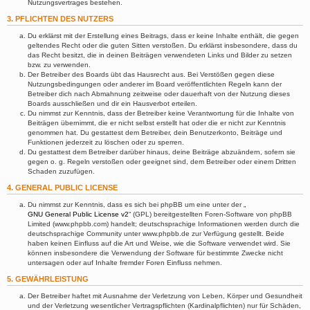
Nutzungsvertrages bestehen.
3. PFLICHTEN DES NUTZERS
Du erklärst mit der Erstellung eines Beitrags, dass er keine Inhalte enthält, die gegen
geltendes Recht oder die guten Sitten verstoßen. Du erklärst insbesondere, dass du
das Recht besitzt, die in deinen Beiträgen verwendeten Links und Bilder zu setzen
bzw. zu verwenden.
Der Betreiber des Boards übt das Hausrecht aus. Bei Verstößen gegen diese
Nutzungsbedingungen oder anderer im Board veröffentlichten Regeln kann der
Betreiber dich nach Abmahnung zeitweise oder dauerhaft von der Nutzung dieses
Boards ausschließen und dir ein Hausverbot erteilen.
Du nimmst zur Kenntnis, dass der Betreiber keine Verantwortung für die Inhalte von
Beiträgen übernimmt, die er nicht selbst erstellt hat oder die er nicht zur Kenntnis
genommen hat. Du gestattest dem Betreiber, dein Benutzerkonto, Beiträge und
Funktionen jederzeit zu löschen oder zu sperren.
Du gestattest dem Betreiber darüber hinaus, deine Beiträge abzuändern, sofern sie
gegen o. g. Regeln verstoßen oder geeignet sind, dem Betreiber oder einem Dritten
Schaden zuzufügen.
4. GENERAL PUBLIC LICENSE
Du nimmst zur Kenntnis, dass es sich bei phpBB um eine unter der „
GNU General Public License v2
“ (GPL) bereitgestellten Foren-Software von phpBB
Limited (www.phpbb.com) handelt; deutschsprachige Informationen werden durch die
deutschsprachige Community unter www.phpbb.de zur Verfügung gestellt. Beide
haben keinen Einfluss auf die Art und Weise, wie die Software verwendet wird. Sie
können insbesondere die Verwendung der Software für bestimmte Zwecke nicht
untersagen oder auf Inhalte fremder Foren Einfluss nehmen.
5. GEWÄHRLEISTUNG
Der Betreiber haftet mit Ausnahme der Verletzung von Leben, Körper und Gesundheit
und der Verletzung wesentlicher Vertragspflichten (Kardinalpflichten) nur für Schäden,