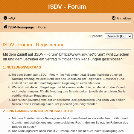
ISDV - Forum
FAQ
Anmelden
ISDV-Homepage
Foren
Sprache:
ISDV - Forum - Registrierung
Mit dem Zugriff auf „ISDV - Forum“ („https://www.isdv.net/forum“) wird zwischen
dir und dem Betreiber ein Vertrag mit folgenden Regelungen geschlossen:
1. NUTZUNGSVERTRAG
Mit dem Zugriff auf „ISDV - Forum“ (im Folgenden „das Board“) schließt du einen
Nutzungsvertrag mit dem Betreiber des Boards ab (im Folgenden „Betreiber“) und
erklärst dich mit den nachfolgenden Regelungen einverstanden.
Wenn du mit diesen Regelungen nicht einverstanden bist, so darfst du das Board
nicht weiter nutzen. Für die Nutzung des Boards gelten jeweils die an dieser Stelle
veröffentlichten Regelungen.
Der Nutzungsvertrag wird auf unbestimmte Zeit geschlossen und kann von beiden
Seiten ohne Einhaltung einer Frist jederzeit gekündigt werden.
2. EINRÄUMUNG VON NUTZUNGSRECHTEN
Mit dem Erstellen eines Beitrags erteilst du dem Betreiber ein einfaches, zeitlich und
räumlich unbeschränktes und unentgeltliches Recht, deinen Beitrag im Rahmen des
Boards zu nutzen.
Das Nutzungsrecht nach Punkt 2, Unterpunkt a bleibt auch nach Kündigung des