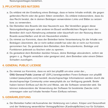
Nutzungsvertrages bestehen.
3. PFLICHTEN DES NUTZERS
Du erklärst mit der Erstellung eines Beitrags, dass er keine Inhalte enthält, die gegen
geltendes Recht oder die guten Sitten verstoßen. Du erklärst insbesondere, dass du
das Recht besitzt, die in deinen Beiträgen verwendeten Links und Bilder zu setzen
bzw. zu verwenden.
Der Betreiber des Boards übt das Hausrecht aus. Bei Verstößen gegen diese
Nutzungsbedingungen oder anderer im Board veröffentlichten Regeln kann der
Betreiber dich nach Abmahnung zeitweise oder dauerhaft von der Nutzung dieses
Boards ausschließen und dir ein Hausverbot erteilen.
Du nimmst zur Kenntnis, dass der Betreiber keine Verantwortung für die Inhalte von
Beiträgen übernimmt, die er nicht selbst erstellt hat oder die er nicht zur Kenntnis
genommen hat. Du gestattest dem Betreiber, dein Benutzerkonto, Beiträge und
Funktionen jederzeit zu löschen oder zu sperren.
Du gestattest dem Betreiber darüber hinaus, deine Beiträge abzuändern, sofern sie
gegen o. g. Regeln verstoßen oder geeignet sind, dem Betreiber oder einem Dritten
Schaden zuzufügen.
4. GENERAL PUBLIC LICENSE
Du nimmst zur Kenntnis, dass es sich bei phpBB um eine unter der „
GNU General Public License v2
“ (GPL) bereitgestellten Foren-Software von phpBB
Limited (www.phpbb.com) handelt; deutschsprachige Informationen werden durch die
deutschsprachige Community unter www.phpbb.de zur Verfügung gestellt. Beide
haben keinen Einfluss auf die Art und Weise, wie die Software verwendet wird. Sie
können insbesondere die Verwendung der Software für bestimmte Zwecke nicht
untersagen oder auf Inhalte fremder Foren Einfluss nehmen.
5. GEWÄHRLEISTUNG
Der Betreiber haftet mit Ausnahme der Verletzung von Leben, Körper und Gesundheit
und der Verletzung wesentlicher Vertragspflichten (Kardinalpflichten) nur für Schäden,