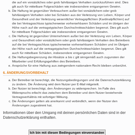
die auf ein vorsätzliches oder grob fahrlässiges Verhalten zurückzuführen sind. Dies
gilt auch für mittelbare Folgeschäden wie insbesondere entgangenen Gewinn.
Die Haftung ist gegenüber Verbrauchern außer bei vorsätzlichem oder grob
fahrlässigem Verhalten oder bei Schäden aus der Verletzung von Leben, Körper und
Gesundheit und der Verletzung wesentlicher Vertragspflichten (Kardinalpflichten) auf
die bei Vertragsschluss typischerweise vorhersehbaren Schäden und im übrigen der
Höhe nach auf die vertragstypischen Durchschnittsschäden begrenzt. Dies gilt auch
für mittelbare Folgeschäden wie insbesondere entgangenen Gewinn.
Die Haftung ist gegenüber Unternehmern außer bei der Verletzung von Leben, Körper
und Gesundheit oder vorsätzlichem oder grob fahrlässigem Verhalten des Betreibers
auf die bei Vertragsschluss typischerweise vorhersehbaren Schäden und im Übrigen
der Höhe nach auf die vertragstypischen Durchschnittsschäden begrenzt. Dies gilt
auch für mittelbare Schäden, insbesondere entgangenen Gewinn.
Die Haftungsbegrenzung der Absätze a bis c gilt sinngemäß auch zugunsten der
Mitarbeiter und Erfüllungsgehilfen des Betreibers.
Ansprüche für eine Haftung aus zwingendem nationalem Recht bleiben unberührt.
6. ÄNDERUNGSVORBEHALT
Der Betreiber ist berechtigt, die Nutzungsbedingungen und die Datenschutzerklärung
zu ändern. Die Änderung wird dem Nutzer per E-Mail mitgeteilt.
Der Nutzer ist berechtigt, den Änderungen zu widersprechen. Im Falle des
Widerspruchs erlischt das zwischen dem Betreiber und dem Nutzer bestehende
Vertragsverhältnis mit sofortiger Wirkung.
Die Änderungen gelten als anerkannt und verbindlich, wenn der Nutzer den
Änderungen zugestimmt hat.
Informationen über den Umgang mit deinen persönlichen Daten sind in der
Datenschutzerklärung enthalten.