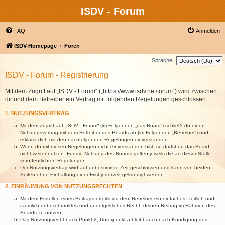
ISDV - Forum
FAQ
Anmelden
ISDV-Homepage
Foren
Sprache:
ISDV - Forum - Registrierung
Mit dem Zugriff auf „ISDV - Forum“ („https://www.isdv.net/forum“) wird zwischen
dir und dem Betreiber ein Vertrag mit folgenden Regelungen geschlossen:
1. NUTZUNGSVERTRAG
Mit dem Zugriff auf „ISDV - Forum“ (im Folgenden „das Board“) schließt du einen
Nutzungsvertrag mit dem Betreiber des Boards ab (im Folgenden „Betreiber“) und
erklärst dich mit den nachfolgenden Regelungen einverstanden.
Wenn du mit diesen Regelungen nicht einverstanden bist, so darfst du das Board
nicht weiter nutzen. Für die Nutzung des Boards gelten jeweils die an dieser Stelle
veröffentlichten Regelungen.
Der Nutzungsvertrag wird auf unbestimmte Zeit geschlossen und kann von beiden
Seiten ohne Einhaltung einer Frist jederzeit gekündigt werden.
2. EINRÄUMUNG VON NUTZUNGSRECHTEN
Mit dem Erstellen eines Beitrags erteilst du dem Betreiber ein einfaches, zeitlich und
räumlich unbeschränktes und unentgeltliches Recht, deinen Beitrag im Rahmen des
Boards zu nutzen.
Das Nutzungsrecht nach Punkt 2, Unterpunkt a bleibt auch nach Kündigung des