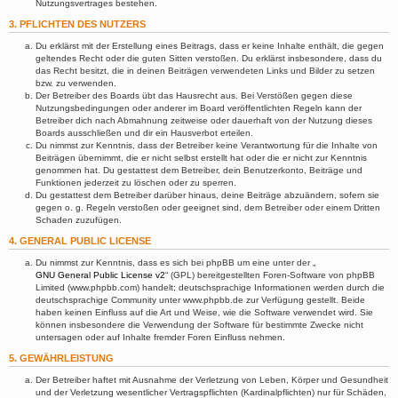
Nutzungsvertrages bestehen.
3. PFLICHTEN DES NUTZERS
Du erklärst mit der Erstellung eines Beitrags, dass er keine Inhalte enthält, die gegen
geltendes Recht oder die guten Sitten verstoßen. Du erklärst insbesondere, dass du
das Recht besitzt, die in deinen Beiträgen verwendeten Links und Bilder zu setzen
bzw. zu verwenden.
Der Betreiber des Boards übt das Hausrecht aus. Bei Verstößen gegen diese
Nutzungsbedingungen oder anderer im Board veröffentlichten Regeln kann der
Betreiber dich nach Abmahnung zeitweise oder dauerhaft von der Nutzung dieses
Boards ausschließen und dir ein Hausverbot erteilen.
Du nimmst zur Kenntnis, dass der Betreiber keine Verantwortung für die Inhalte von
Beiträgen übernimmt, die er nicht selbst erstellt hat oder die er nicht zur Kenntnis
genommen hat. Du gestattest dem Betreiber, dein Benutzerkonto, Beiträge und
Funktionen jederzeit zu löschen oder zu sperren.
Du gestattest dem Betreiber darüber hinaus, deine Beiträge abzuändern, sofern sie
gegen o. g. Regeln verstoßen oder geeignet sind, dem Betreiber oder einem Dritten
Schaden zuzufügen.
4. GENERAL PUBLIC LICENSE
Du nimmst zur Kenntnis, dass es sich bei phpBB um eine unter der „
GNU General Public License v2
“ (GPL) bereitgestellten Foren-Software von phpBB
Limited (www.phpbb.com) handelt; deutschsprachige Informationen werden durch die
deutschsprachige Community unter www.phpbb.de zur Verfügung gestellt. Beide
haben keinen Einfluss auf die Art und Weise, wie die Software verwendet wird. Sie
können insbesondere die Verwendung der Software für bestimmte Zwecke nicht
untersagen oder auf Inhalte fremder Foren Einfluss nehmen.
5. GEWÄHRLEISTUNG
Der Betreiber haftet mit Ausnahme der Verletzung von Leben, Körper und Gesundheit
und der Verletzung wesentlicher Vertragspflichten (Kardinalpflichten) nur für Schäden,