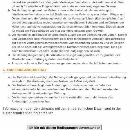
die auf ein vorsätzliches oder grob fahrlässiges Verhalten zurückzuführen sind. Dies
gilt auch für mittelbare Folgeschäden wie insbesondere entgangenen Gewinn.
Die Haftung ist gegenüber Verbrauchern außer bei vorsätzlichem oder grob
fahrlässigem Verhalten oder bei Schäden aus der Verletzung von Leben, Körper und
Gesundheit und der Verletzung wesentlicher Vertragspflichten (Kardinalpflichten) auf
die bei Vertragsschluss typischerweise vorhersehbaren Schäden und im übrigen der
Höhe nach auf die vertragstypischen Durchschnittsschäden begrenzt. Dies gilt auch
für mittelbare Folgeschäden wie insbesondere entgangenen Gewinn.
Die Haftung ist gegenüber Unternehmern außer bei der Verletzung von Leben, Körper
und Gesundheit oder vorsätzlichem oder grob fahrlässigem Verhalten des Betreibers
auf die bei Vertragsschluss typischerweise vorhersehbaren Schäden und im Übrigen
der Höhe nach auf die vertragstypischen Durchschnittsschäden begrenzt. Dies gilt
auch für mittelbare Schäden, insbesondere entgangenen Gewinn.
Die Haftungsbegrenzung der Absätze a bis c gilt sinngemäß auch zugunsten der
Mitarbeiter und Erfüllungsgehilfen des Betreibers.
Ansprüche für eine Haftung aus zwingendem nationalem Recht bleiben unberührt.
6. ÄNDERUNGSVORBEHALT
Der Betreiber ist berechtigt, die Nutzungsbedingungen und die Datenschutzerklärung
zu ändern. Die Änderung wird dem Nutzer per E-Mail mitgeteilt.
Der Nutzer ist berechtigt, den Änderungen zu widersprechen. Im Falle des
Widerspruchs erlischt das zwischen dem Betreiber und dem Nutzer bestehende
Vertragsverhältnis mit sofortiger Wirkung.
Die Änderungen gelten als anerkannt und verbindlich, wenn der Nutzer den
Änderungen zugestimmt hat.
Informationen über den Umgang mit deinen persönlichen Daten sind in der
Datenschutzerklärung enthalten.