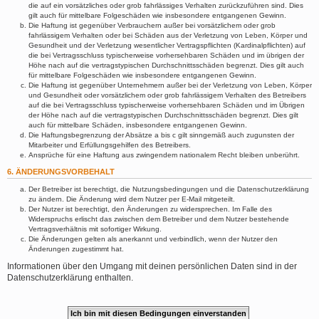
die auf ein vorsätzliches oder grob fahrlässiges Verhalten zurückzuführen sind. Dies
gilt auch für mittelbare Folgeschäden wie insbesondere entgangenen Gewinn.
Die Haftung ist gegenüber Verbrauchern außer bei vorsätzlichem oder grob
fahrlässigem Verhalten oder bei Schäden aus der Verletzung von Leben, Körper und
Gesundheit und der Verletzung wesentlicher Vertragspflichten (Kardinalpflichten) auf
die bei Vertragsschluss typischerweise vorhersehbaren Schäden und im übrigen der
Höhe nach auf die vertragstypischen Durchschnittsschäden begrenzt. Dies gilt auch
für mittelbare Folgeschäden wie insbesondere entgangenen Gewinn.
Die Haftung ist gegenüber Unternehmern außer bei der Verletzung von Leben, Körper
und Gesundheit oder vorsätzlichem oder grob fahrlässigem Verhalten des Betreibers
auf die bei Vertragsschluss typischerweise vorhersehbaren Schäden und im Übrigen
der Höhe nach auf die vertragstypischen Durchschnittsschäden begrenzt. Dies gilt
auch für mittelbare Schäden, insbesondere entgangenen Gewinn.
Die Haftungsbegrenzung der Absätze a bis c gilt sinngemäß auch zugunsten der
Mitarbeiter und Erfüllungsgehilfen des Betreibers.
Ansprüche für eine Haftung aus zwingendem nationalem Recht bleiben unberührt.
6. ÄNDERUNGSVORBEHALT
Der Betreiber ist berechtigt, die Nutzungsbedingungen und die Datenschutzerklärung
zu ändern. Die Änderung wird dem Nutzer per E-Mail mitgeteilt.
Der Nutzer ist berechtigt, den Änderungen zu widersprechen. Im Falle des
Widerspruchs erlischt das zwischen dem Betreiber und dem Nutzer bestehende
Vertragsverhältnis mit sofortiger Wirkung.
Die Änderungen gelten als anerkannt und verbindlich, wenn der Nutzer den
Änderungen zugestimmt hat.
Informationen über den Umgang mit deinen persönlichen Daten sind in der
Datenschutzerklärung enthalten.