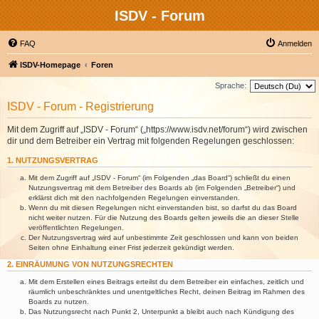
ISDV - Forum
FAQ
Anmelden
ISDV-Homepage
Foren
Sprache:
ISDV - Forum - Registrierung
Mit dem Zugriff auf „ISDV - Forum“ („https://www.isdv.net/forum“) wird zwischen
dir und dem Betreiber ein Vertrag mit folgenden Regelungen geschlossen:
1. NUTZUNGSVERTRAG
Mit dem Zugriff auf „ISDV - Forum“ (im Folgenden „das Board“) schließt du einen
Nutzungsvertrag mit dem Betreiber des Boards ab (im Folgenden „Betreiber“) und
erklärst dich mit den nachfolgenden Regelungen einverstanden.
Wenn du mit diesen Regelungen nicht einverstanden bist, so darfst du das Board
nicht weiter nutzen. Für die Nutzung des Boards gelten jeweils die an dieser Stelle
veröffentlichten Regelungen.
Der Nutzungsvertrag wird auf unbestimmte Zeit geschlossen und kann von beiden
Seiten ohne Einhaltung einer Frist jederzeit gekündigt werden.
2. EINRÄUMUNG VON NUTZUNGSRECHTEN
Mit dem Erstellen eines Beitrags erteilst du dem Betreiber ein einfaches, zeitlich und
räumlich unbeschränktes und unentgeltliches Recht, deinen Beitrag im Rahmen des
Boards zu nutzen.
Das Nutzungsrecht nach Punkt 2, Unterpunkt a bleibt auch nach Kündigung des