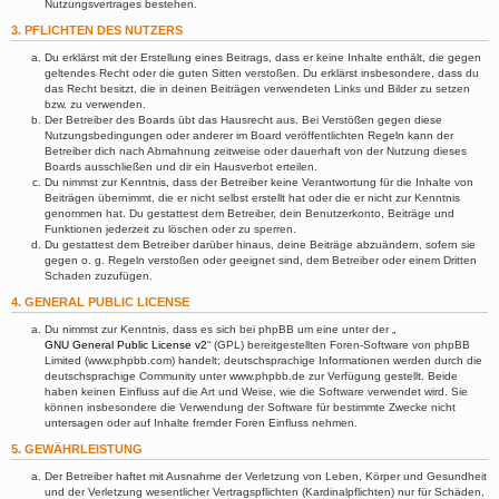
Nutzungsvertrages bestehen.
3. PFLICHTEN DES NUTZERS
Du erklärst mit der Erstellung eines Beitrags, dass er keine Inhalte enthält, die gegen
geltendes Recht oder die guten Sitten verstoßen. Du erklärst insbesondere, dass du
das Recht besitzt, die in deinen Beiträgen verwendeten Links und Bilder zu setzen
bzw. zu verwenden.
Der Betreiber des Boards übt das Hausrecht aus. Bei Verstößen gegen diese
Nutzungsbedingungen oder anderer im Board veröffentlichten Regeln kann der
Betreiber dich nach Abmahnung zeitweise oder dauerhaft von der Nutzung dieses
Boards ausschließen und dir ein Hausverbot erteilen.
Du nimmst zur Kenntnis, dass der Betreiber keine Verantwortung für die Inhalte von
Beiträgen übernimmt, die er nicht selbst erstellt hat oder die er nicht zur Kenntnis
genommen hat. Du gestattest dem Betreiber, dein Benutzerkonto, Beiträge und
Funktionen jederzeit zu löschen oder zu sperren.
Du gestattest dem Betreiber darüber hinaus, deine Beiträge abzuändern, sofern sie
gegen o. g. Regeln verstoßen oder geeignet sind, dem Betreiber oder einem Dritten
Schaden zuzufügen.
4. GENERAL PUBLIC LICENSE
Du nimmst zur Kenntnis, dass es sich bei phpBB um eine unter der „
GNU General Public License v2
“ (GPL) bereitgestellten Foren-Software von phpBB
Limited (www.phpbb.com) handelt; deutschsprachige Informationen werden durch die
deutschsprachige Community unter www.phpbb.de zur Verfügung gestellt. Beide
haben keinen Einfluss auf die Art und Weise, wie die Software verwendet wird. Sie
können insbesondere die Verwendung der Software für bestimmte Zwecke nicht
untersagen oder auf Inhalte fremder Foren Einfluss nehmen.
5. GEWÄHRLEISTUNG
Der Betreiber haftet mit Ausnahme der Verletzung von Leben, Körper und Gesundheit
und der Verletzung wesentlicher Vertragspflichten (Kardinalpflichten) nur für Schäden,