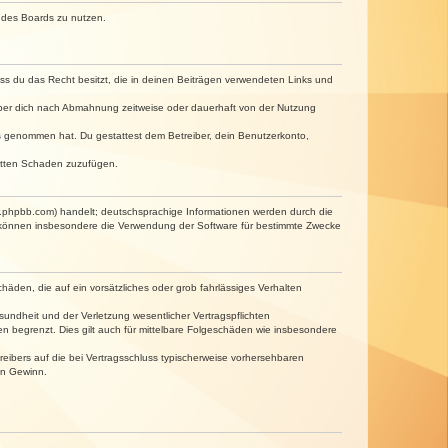
n des Boards zu nutzen.
dass du das Recht besitzt, die in deinen Beiträgen verwendeten Links und
iber dich nach Abmahnung zeitweise oder dauerhaft von der Nutzung
tnis genommen hat. Du gestattest dem Betreiber, dein Benutzerkonto,
ritten Schaden zuzufügen.
w.phpbb.com) handelt; deutschsprachige Informationen werden durch die
e können insbesondere die Verwendung der Software für bestimmte Zwecke
häden, die auf ein vorsätzliches oder grob fahrlässiges Verhalten
undheit und der Verletzung wesentlicher Vertragspflichten
n begrenzt. Dies gilt auch für mittelbare Folgeschäden wie insbesondere
eibers auf die bei Vertragsschluss typischerweise vorhersehbaren
en Gewinn.