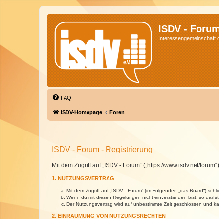
ISDV - Foru
Interessengemeinschaft de
FAQ
ISDV-Homepage
Foren
ISDV - Forum - Registrierung
Mit dem Zugriff auf „ISDV - Forum“ („https://www.isdv.net/foru
1. NUTZUNGSVERTRAG
Mit dem Zugriff auf „ISDV - Forum“ (im Folgenden „das Board“) sch
Wenn du mit diesen Regelungen nicht einverstanden bist, so darfst 
Der Nutzungsvertrag wird auf unbestimmte Zeit geschlossen und kan
2. EINRÄUMUNG VON NUTZUNGSRECHTEN