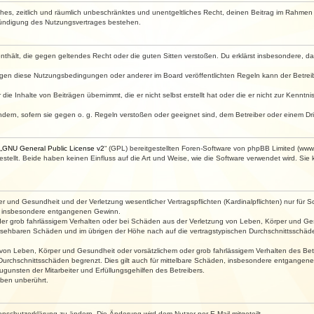
faches, zeitlich und räumlich unbeschränktes und unentgeltliches Recht, deinen Beitrag im Rahme
Kündigung des Nutzungsvertrages bestehen.
e enthält, die gegen geltendes Recht oder die guten Sitten verstoßen. Du erklärst insbesondere, 
egen diese Nutzungsbedingungen oder anderer im Board veröffentlichten Regeln kann der Betre
die Inhalte von Beiträgen übernimmt, die er nicht selbst erstellt hat oder die er nicht zur Kenn
ndern, sofern sie gegen o. g. Regeln verstoßen oder geeignet sind, dem Betreiber oder einem D
„
GNU General Public License v2
“ (GPL) bereitgestellten Foren-Software von phpBB Limited (ww
ellt. Beide haben keinen Einfluss auf die Art und Weise, wie die Software verwendet wird. Si
 und Gesundheit und der Verletzung wesentlicher Vertragspflichten (Kardinalpflichten) nur für Sc
wie insbesondere entgangenen Gewinn.
der grob fahrlässigem Verhalten oder bei Schäden aus der Verletzung von Leben, Körper und Ges
rhersehbaren Schäden und im übrigen der Höhe nach auf die vertragstypischen Durchschnittsschäde
von Leben, Körper und Gesundheit oder vorsätzlichem oder grob fahrlässigem Verhalten des Betr
Durchschnittsschäden begrenzt. Dies gilt auch für mittelbare Schäden, insbesondere entgangen
gunsten der Mitarbeiter und Erfüllungsgehilfen des Betreibers.
ben unberührt.
enschutzerklärung zu ändern. Die Änderung wird dem Nutzer per E-Mail mitgeteilt.