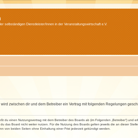
m
r selbständigen Dienstleister/Innen in der Veranstaltungswirtschaft e.V.
m“) wird zwischen dir und dem Betreiber ein Vertrag mit folgenden Regelungen gesch
ließt du einen Nutzungsvertrag mit dem Betreiber des Boards ab (im Folgenden „Betreiber“) und 
du das Board nicht weiter nutzen. Für die Nutzung des Boards gelten jeweils die an dieser Stell
n von beiden Seiten ohne Einhaltung einer Frist jederzeit gekündigt werden.