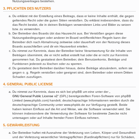
Nutzungsvertrages bestehen.
3. PFLICHTEN DES NUTZERS
Du erklärst mit der Erstellung eines Beitrags, dass er keine Inhalte enthält, die gegen
geltendes Recht oder die guten Sitten verstoßen. Du erklärst insbesondere, dass du
das Recht besitzt, die in deinen Beiträgen verwendeten Links und Bilder zu setzen
bzw. zu verwenden.
Der Betreiber des Boards übt das Hausrecht aus. Bei Verstößen gegen diese
Nutzungsbedingungen oder anderer im Board veröffentlichten Regeln kann der
Betreiber dich nach Abmahnung zeitweise oder dauerhaft von der Nutzung dieses
Boards ausschließen und dir ein Hausverbot erteilen.
Du nimmst zur Kenntnis, dass der Betreiber keine Verantwortung für die Inhalte von
Beiträgen übernimmt, die er nicht selbst erstellt hat oder die er nicht zur Kenntnis
genommen hat. Du gestattest dem Betreiber, dein Benutzerkonto, Beiträge und
Funktionen jederzeit zu löschen oder zu sperren.
Du gestattest dem Betreiber darüber hinaus, deine Beiträge abzuändern, sofern sie
gegen o. g. Regeln verstoßen oder geeignet sind, dem Betreiber oder einem Dritten
Schaden zuzufügen.
4. GENERAL PUBLIC LICENSE
Du nimmst zur Kenntnis, dass es sich bei phpBB um eine unter der „
GNU General Public License v2
“ (GPL) bereitgestellten Foren-Software von phpBB
Limited (www.phpbb.com) handelt; deutschsprachige Informationen werden durch die
deutschsprachige Community unter www.phpbb.de zur Verfügung gestellt. Beide
haben keinen Einfluss auf die Art und Weise, wie die Software verwendet wird. Sie
können insbesondere die Verwendung der Software für bestimmte Zwecke nicht
untersagen oder auf Inhalte fremder Foren Einfluss nehmen.
5. GEWÄHRLEISTUNG
Der Betreiber haftet mit Ausnahme der Verletzung von Leben, Körper und Gesundheit
und der Verletzung wesentlicher Vertragspflichten (Kardinalpflichten) nur für Schäden,