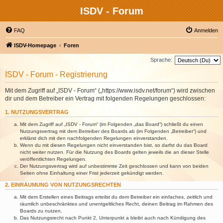
ISDV - Forum
FAQ
Anmelden
ISDV-Homepage
Foren
Sprache:
ISDV - Forum - Registrierung
Mit dem Zugriff auf „ISDV - Forum“ („https://www.isdv.net/forum“) wird zwischen
dir und dem Betreiber ein Vertrag mit folgenden Regelungen geschlossen:
1. NUTZUNGSVERTRAG
Mit dem Zugriff auf „ISDV - Forum“ (im Folgenden „das Board“) schließt du einen
Nutzungsvertrag mit dem Betreiber des Boards ab (im Folgenden „Betreiber“) und
erklärst dich mit den nachfolgenden Regelungen einverstanden.
Wenn du mit diesen Regelungen nicht einverstanden bist, so darfst du das Board
nicht weiter nutzen. Für die Nutzung des Boards gelten jeweils die an dieser Stelle
veröffentlichten Regelungen.
Der Nutzungsvertrag wird auf unbestimmte Zeit geschlossen und kann von beiden
Seiten ohne Einhaltung einer Frist jederzeit gekündigt werden.
2. EINRÄUMUNG VON NUTZUNGSRECHTEN
Mit dem Erstellen eines Beitrags erteilst du dem Betreiber ein einfaches, zeitlich und
räumlich unbeschränktes und unentgeltliches Recht, deinen Beitrag im Rahmen des
Boards zu nutzen.
Das Nutzungsrecht nach Punkt 2, Unterpunkt a bleibt auch nach Kündigung des