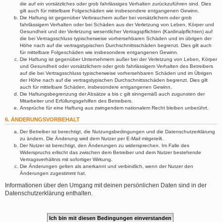
die auf ein vorsätzliches oder grob fahrlässiges Verhalten zurückzuführen sind. Dies
gilt auch für mittelbare Folgeschäden wie insbesondere entgangenen Gewinn.
Die Haftung ist gegenüber Verbrauchern außer bei vorsätzlichem oder grob
fahrlässigem Verhalten oder bei Schäden aus der Verletzung von Leben, Körper und
Gesundheit und der Verletzung wesentlicher Vertragspflichten (Kardinalpflichten) auf
die bei Vertragsschluss typischerweise vorhersehbaren Schäden und im übrigen der
Höhe nach auf die vertragstypischen Durchschnittsschäden begrenzt. Dies gilt auch
für mittelbare Folgeschäden wie insbesondere entgangenen Gewinn.
Die Haftung ist gegenüber Unternehmern außer bei der Verletzung von Leben, Körper
und Gesundheit oder vorsätzlichem oder grob fahrlässigem Verhalten des Betreibers
auf die bei Vertragsschluss typischerweise vorhersehbaren Schäden und im Übrigen
der Höhe nach auf die vertragstypischen Durchschnittsschäden begrenzt. Dies gilt
auch für mittelbare Schäden, insbesondere entgangenen Gewinn.
Die Haftungsbegrenzung der Absätze a bis c gilt sinngemäß auch zugunsten der
Mitarbeiter und Erfüllungsgehilfen des Betreibers.
Ansprüche für eine Haftung aus zwingendem nationalem Recht bleiben unberührt.
6. ÄNDERUNGSVORBEHALT
Der Betreiber ist berechtigt, die Nutzungsbedingungen und die Datenschutzerklärung
zu ändern. Die Änderung wird dem Nutzer per E-Mail mitgeteilt.
Der Nutzer ist berechtigt, den Änderungen zu widersprechen. Im Falle des
Widerspruchs erlischt das zwischen dem Betreiber und dem Nutzer bestehende
Vertragsverhältnis mit sofortiger Wirkung.
Die Änderungen gelten als anerkannt und verbindlich, wenn der Nutzer den
Änderungen zugestimmt hat.
Informationen über den Umgang mit deinen persönlichen Daten sind in der
Datenschutzerklärung enthalten.