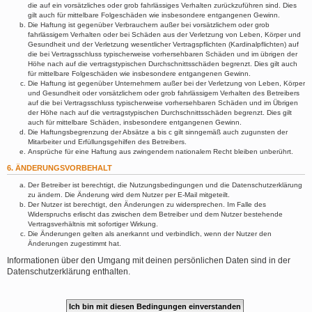
die auf ein vorsätzliches oder grob fahrlässiges Verhalten zurückzuführen sind. Dies
gilt auch für mittelbare Folgeschäden wie insbesondere entgangenen Gewinn.
Die Haftung ist gegenüber Verbrauchern außer bei vorsätzlichem oder grob
fahrlässigem Verhalten oder bei Schäden aus der Verletzung von Leben, Körper und
Gesundheit und der Verletzung wesentlicher Vertragspflichten (Kardinalpflichten) auf
die bei Vertragsschluss typischerweise vorhersehbaren Schäden und im übrigen der
Höhe nach auf die vertragstypischen Durchschnittsschäden begrenzt. Dies gilt auch
für mittelbare Folgeschäden wie insbesondere entgangenen Gewinn.
Die Haftung ist gegenüber Unternehmern außer bei der Verletzung von Leben, Körper
und Gesundheit oder vorsätzlichem oder grob fahrlässigem Verhalten des Betreibers
auf die bei Vertragsschluss typischerweise vorhersehbaren Schäden und im Übrigen
der Höhe nach auf die vertragstypischen Durchschnittsschäden begrenzt. Dies gilt
auch für mittelbare Schäden, insbesondere entgangenen Gewinn.
Die Haftungsbegrenzung der Absätze a bis c gilt sinngemäß auch zugunsten der
Mitarbeiter und Erfüllungsgehilfen des Betreibers.
Ansprüche für eine Haftung aus zwingendem nationalem Recht bleiben unberührt.
6. ÄNDERUNGSVORBEHALT
Der Betreiber ist berechtigt, die Nutzungsbedingungen und die Datenschutzerklärung
zu ändern. Die Änderung wird dem Nutzer per E-Mail mitgeteilt.
Der Nutzer ist berechtigt, den Änderungen zu widersprechen. Im Falle des
Widerspruchs erlischt das zwischen dem Betreiber und dem Nutzer bestehende
Vertragsverhältnis mit sofortiger Wirkung.
Die Änderungen gelten als anerkannt und verbindlich, wenn der Nutzer den
Änderungen zugestimmt hat.
Informationen über den Umgang mit deinen persönlichen Daten sind in der
Datenschutzerklärung enthalten.