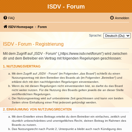
ISDV - Forum
FAQ
Anmelden
ISDV-Homepage
Foren
Sprache:
ISDV - Forum - Registrierung
Mit dem Zugriff auf „ISDV - Forum“ („https://www.isdv.net/forum“) wird zwischen
dir und dem Betreiber ein Vertrag mit folgenden Regelungen geschlossen:
1. NUTZUNGSVERTRAG
Mit dem Zugriff auf „ISDV - Forum“ (im Folgenden „das Board“) schließt du einen
Nutzungsvertrag mit dem Betreiber des Boards ab (im Folgenden „Betreiber“) und
erklärst dich mit den nachfolgenden Regelungen einverstanden.
Wenn du mit diesen Regelungen nicht einverstanden bist, so darfst du das Board
nicht weiter nutzen. Für die Nutzung des Boards gelten jeweils die an dieser Stelle
veröffentlichten Regelungen.
Der Nutzungsvertrag wird auf unbestimmte Zeit geschlossen und kann von beiden
Seiten ohne Einhaltung einer Frist jederzeit gekündigt werden.
2. EINRÄUMUNG VON NUTZUNGSRECHTEN
Mit dem Erstellen eines Beitrags erteilst du dem Betreiber ein einfaches, zeitlich und
räumlich unbeschränktes und unentgeltliches Recht, deinen Beitrag im Rahmen des
Boards zu nutzen.
Das Nutzungsrecht nach Punkt 2, Unterpunkt a bleibt auch nach Kündigung des