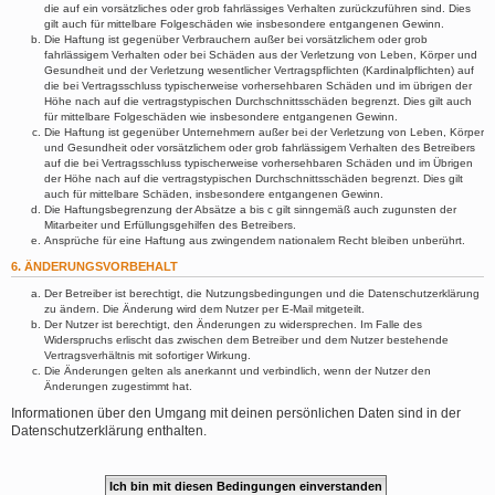
die auf ein vorsätzliches oder grob fahrlässiges Verhalten zurückzuführen sind. Dies
gilt auch für mittelbare Folgeschäden wie insbesondere entgangenen Gewinn.
Die Haftung ist gegenüber Verbrauchern außer bei vorsätzlichem oder grob
fahrlässigem Verhalten oder bei Schäden aus der Verletzung von Leben, Körper und
Gesundheit und der Verletzung wesentlicher Vertragspflichten (Kardinalpflichten) auf
die bei Vertragsschluss typischerweise vorhersehbaren Schäden und im übrigen der
Höhe nach auf die vertragstypischen Durchschnittsschäden begrenzt. Dies gilt auch
für mittelbare Folgeschäden wie insbesondere entgangenen Gewinn.
Die Haftung ist gegenüber Unternehmern außer bei der Verletzung von Leben, Körper
und Gesundheit oder vorsätzlichem oder grob fahrlässigem Verhalten des Betreibers
auf die bei Vertragsschluss typischerweise vorhersehbaren Schäden und im Übrigen
der Höhe nach auf die vertragstypischen Durchschnittsschäden begrenzt. Dies gilt
auch für mittelbare Schäden, insbesondere entgangenen Gewinn.
Die Haftungsbegrenzung der Absätze a bis c gilt sinngemäß auch zugunsten der
Mitarbeiter und Erfüllungsgehilfen des Betreibers.
Ansprüche für eine Haftung aus zwingendem nationalem Recht bleiben unberührt.
6. ÄNDERUNGSVORBEHALT
Der Betreiber ist berechtigt, die Nutzungsbedingungen und die Datenschutzerklärung
zu ändern. Die Änderung wird dem Nutzer per E-Mail mitgeteilt.
Der Nutzer ist berechtigt, den Änderungen zu widersprechen. Im Falle des
Widerspruchs erlischt das zwischen dem Betreiber und dem Nutzer bestehende
Vertragsverhältnis mit sofortiger Wirkung.
Die Änderungen gelten als anerkannt und verbindlich, wenn der Nutzer den
Änderungen zugestimmt hat.
Informationen über den Umgang mit deinen persönlichen Daten sind in der
Datenschutzerklärung enthalten.