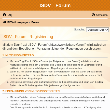
ISDV - Forum
FAQ
Anmelden
ISDV-Homepage
Foren
Sprache:
ISDV - Forum - Registrierung
Mit dem Zugriff auf „ISDV - Forum“ („https://www.isdv.net/forum“) wird zwischen
dir und dem Betreiber ein Vertrag mit folgenden Regelungen geschlossen:
1. NUTZUNGSVERTRAG
Mit dem Zugriff auf „ISDV - Forum“ (im Folgenden „das Board“) schließt du einen
Nutzungsvertrag mit dem Betreiber des Boards ab (im Folgenden „Betreiber“) und
erklärst dich mit den nachfolgenden Regelungen einverstanden.
Wenn du mit diesen Regelungen nicht einverstanden bist, so darfst du das Board
nicht weiter nutzen. Für die Nutzung des Boards gelten jeweils die an dieser Stelle
veröffentlichten Regelungen.
Der Nutzungsvertrag wird auf unbestimmte Zeit geschlossen und kann von beiden
Seiten ohne Einhaltung einer Frist jederzeit gekündigt werden.
2. EINRÄUMUNG VON NUTZUNGSRECHTEN
Mit dem Erstellen eines Beitrags erteilst du dem Betreiber ein einfaches, zeitlich und
räumlich unbeschränktes und unentgeltliches Recht, deinen Beitrag im Rahmen des
Boards zu nutzen.
Das Nutzungsrecht nach Punkt 2, Unterpunkt a bleibt auch nach Kündigung des