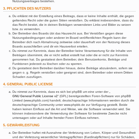
Nutzungsvertrages bestehen.
3. PFLICHTEN DES NUTZERS
Du erklärst mit der Erstellung eines Beitrags, dass er keine Inhalte enthält, die gegen
geltendes Recht oder die guten Sitten verstoßen. Du erklärst insbesondere, dass du
das Recht besitzt, die in deinen Beiträgen verwendeten Links und Bilder zu setzen
bzw. zu verwenden.
Der Betreiber des Boards übt das Hausrecht aus. Bei Verstößen gegen diese
Nutzungsbedingungen oder anderer im Board veröffentlichten Regeln kann der
Betreiber dich nach Abmahnung zeitweise oder dauerhaft von der Nutzung dieses
Boards ausschließen und dir ein Hausverbot erteilen.
Du nimmst zur Kenntnis, dass der Betreiber keine Verantwortung für die Inhalte von
Beiträgen übernimmt, die er nicht selbst erstellt hat oder die er nicht zur Kenntnis
genommen hat. Du gestattest dem Betreiber, dein Benutzerkonto, Beiträge und
Funktionen jederzeit zu löschen oder zu sperren.
Du gestattest dem Betreiber darüber hinaus, deine Beiträge abzuändern, sofern sie
gegen o. g. Regeln verstoßen oder geeignet sind, dem Betreiber oder einem Dritten
Schaden zuzufügen.
4. GENERAL PUBLIC LICENSE
Du nimmst zur Kenntnis, dass es sich bei phpBB um eine unter der „
GNU General Public License v2
“ (GPL) bereitgestellten Foren-Software von phpBB
Limited (www.phpbb.com) handelt; deutschsprachige Informationen werden durch die
deutschsprachige Community unter www.phpbb.de zur Verfügung gestellt. Beide
haben keinen Einfluss auf die Art und Weise, wie die Software verwendet wird. Sie
können insbesondere die Verwendung der Software für bestimmte Zwecke nicht
untersagen oder auf Inhalte fremder Foren Einfluss nehmen.
5. GEWÄHRLEISTUNG
Der Betreiber haftet mit Ausnahme der Verletzung von Leben, Körper und Gesundheit
und der Verletzung wesentlicher Vertragspflichten (Kardinalpflichten) nur für Schäden,