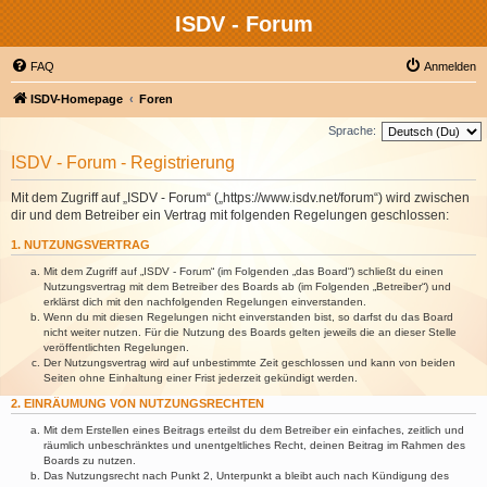
ISDV - Forum
FAQ
Anmelden
ISDV-Homepage
Foren
Sprache:
ISDV - Forum - Registrierung
Mit dem Zugriff auf „ISDV - Forum“ („https://www.isdv.net/forum“) wird zwischen
dir und dem Betreiber ein Vertrag mit folgenden Regelungen geschlossen:
1. NUTZUNGSVERTRAG
Mit dem Zugriff auf „ISDV - Forum“ (im Folgenden „das Board“) schließt du einen
Nutzungsvertrag mit dem Betreiber des Boards ab (im Folgenden „Betreiber“) und
erklärst dich mit den nachfolgenden Regelungen einverstanden.
Wenn du mit diesen Regelungen nicht einverstanden bist, so darfst du das Board
nicht weiter nutzen. Für die Nutzung des Boards gelten jeweils die an dieser Stelle
veröffentlichten Regelungen.
Der Nutzungsvertrag wird auf unbestimmte Zeit geschlossen und kann von beiden
Seiten ohne Einhaltung einer Frist jederzeit gekündigt werden.
2. EINRÄUMUNG VON NUTZUNGSRECHTEN
Mit dem Erstellen eines Beitrags erteilst du dem Betreiber ein einfaches, zeitlich und
räumlich unbeschränktes und unentgeltliches Recht, deinen Beitrag im Rahmen des
Boards zu nutzen.
Das Nutzungsrecht nach Punkt 2, Unterpunkt a bleibt auch nach Kündigung des