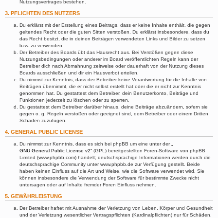
Nutzungsvertrages bestehen.
3. PFLICHTEN DES NUTZERS
Du erklärst mit der Erstellung eines Beitrags, dass er keine Inhalte enthält, die gegen
geltendes Recht oder die guten Sitten verstoßen. Du erklärst insbesondere, dass du
das Recht besitzt, die in deinen Beiträgen verwendeten Links und Bilder zu setzen
bzw. zu verwenden.
Der Betreiber des Boards übt das Hausrecht aus. Bei Verstößen gegen diese
Nutzungsbedingungen oder anderer im Board veröffentlichten Regeln kann der
Betreiber dich nach Abmahnung zeitweise oder dauerhaft von der Nutzung dieses
Boards ausschließen und dir ein Hausverbot erteilen.
Du nimmst zur Kenntnis, dass der Betreiber keine Verantwortung für die Inhalte von
Beiträgen übernimmt, die er nicht selbst erstellt hat oder die er nicht zur Kenntnis
genommen hat. Du gestattest dem Betreiber, dein Benutzerkonto, Beiträge und
Funktionen jederzeit zu löschen oder zu sperren.
Du gestattest dem Betreiber darüber hinaus, deine Beiträge abzuändern, sofern sie
gegen o. g. Regeln verstoßen oder geeignet sind, dem Betreiber oder einem Dritten
Schaden zuzufügen.
4. GENERAL PUBLIC LICENSE
Du nimmst zur Kenntnis, dass es sich bei phpBB um eine unter der „
GNU General Public License v2
“ (GPL) bereitgestellten Foren-Software von phpBB
Limited (www.phpbb.com) handelt; deutschsprachige Informationen werden durch die
deutschsprachige Community unter www.phpbb.de zur Verfügung gestellt. Beide
haben keinen Einfluss auf die Art und Weise, wie die Software verwendet wird. Sie
können insbesondere die Verwendung der Software für bestimmte Zwecke nicht
untersagen oder auf Inhalte fremder Foren Einfluss nehmen.
5. GEWÄHRLEISTUNG
Der Betreiber haftet mit Ausnahme der Verletzung von Leben, Körper und Gesundheit
und der Verletzung wesentlicher Vertragspflichten (Kardinalpflichten) nur für Schäden,