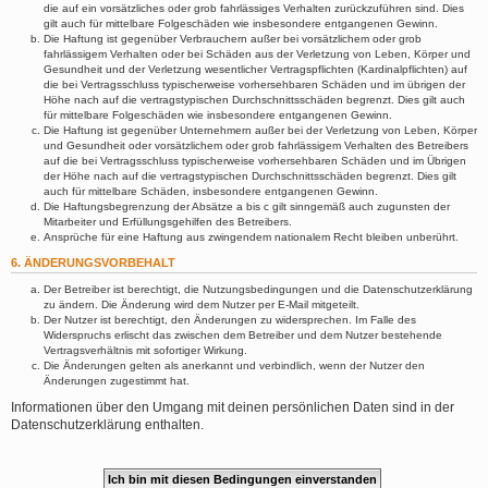
die auf ein vorsätzliches oder grob fahrlässiges Verhalten zurückzuführen sind. Dies
gilt auch für mittelbare Folgeschäden wie insbesondere entgangenen Gewinn.
Die Haftung ist gegenüber Verbrauchern außer bei vorsätzlichem oder grob
fahrlässigem Verhalten oder bei Schäden aus der Verletzung von Leben, Körper und
Gesundheit und der Verletzung wesentlicher Vertragspflichten (Kardinalpflichten) auf
die bei Vertragsschluss typischerweise vorhersehbaren Schäden und im übrigen der
Höhe nach auf die vertragstypischen Durchschnittsschäden begrenzt. Dies gilt auch
für mittelbare Folgeschäden wie insbesondere entgangenen Gewinn.
Die Haftung ist gegenüber Unternehmern außer bei der Verletzung von Leben, Körper
und Gesundheit oder vorsätzlichem oder grob fahrlässigem Verhalten des Betreibers
auf die bei Vertragsschluss typischerweise vorhersehbaren Schäden und im Übrigen
der Höhe nach auf die vertragstypischen Durchschnittsschäden begrenzt. Dies gilt
auch für mittelbare Schäden, insbesondere entgangenen Gewinn.
Die Haftungsbegrenzung der Absätze a bis c gilt sinngemäß auch zugunsten der
Mitarbeiter und Erfüllungsgehilfen des Betreibers.
Ansprüche für eine Haftung aus zwingendem nationalem Recht bleiben unberührt.
6. ÄNDERUNGSVORBEHALT
Der Betreiber ist berechtigt, die Nutzungsbedingungen und die Datenschutzerklärung
zu ändern. Die Änderung wird dem Nutzer per E-Mail mitgeteilt.
Der Nutzer ist berechtigt, den Änderungen zu widersprechen. Im Falle des
Widerspruchs erlischt das zwischen dem Betreiber und dem Nutzer bestehende
Vertragsverhältnis mit sofortiger Wirkung.
Die Änderungen gelten als anerkannt und verbindlich, wenn der Nutzer den
Änderungen zugestimmt hat.
Informationen über den Umgang mit deinen persönlichen Daten sind in der
Datenschutzerklärung enthalten.