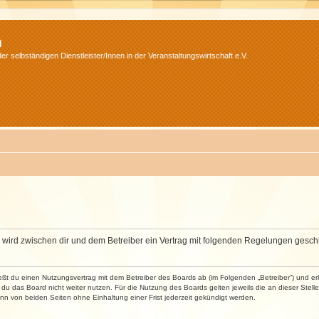
m
r selbständigen Dienstleister/Innen in der Veranstaltungswirtschaft e.V.
m“) wird zwischen dir und dem Betreiber ein Vertrag mit folgenden Regelungen gesch
ließt du einen Nutzungsvertrag mit dem Betreiber des Boards ab (im Folgenden „Betreiber“) und 
du das Board nicht weiter nutzen. Für die Nutzung des Boards gelten jeweils die an dieser Stell
n von beiden Seiten ohne Einhaltung einer Frist jederzeit gekündigt werden.