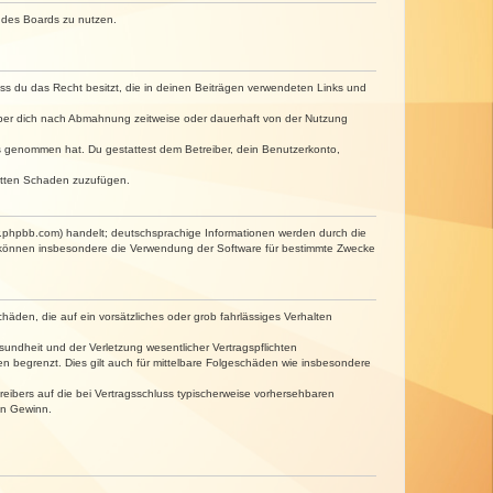
n des Boards zu nutzen.
dass du das Recht besitzt, die in deinen Beiträgen verwendeten Links und
iber dich nach Abmahnung zeitweise oder dauerhaft von der Nutzung
tnis genommen hat. Du gestattest dem Betreiber, dein Benutzerkonto,
ritten Schaden zuzufügen.
w.phpbb.com) handelt; deutschsprachige Informationen werden durch die
e können insbesondere die Verwendung der Software für bestimmte Zwecke
häden, die auf ein vorsätzliches oder grob fahrlässiges Verhalten
undheit und der Verletzung wesentlicher Vertragspflichten
n begrenzt. Dies gilt auch für mittelbare Folgeschäden wie insbesondere
eibers auf die bei Vertragsschluss typischerweise vorhersehbaren
en Gewinn.