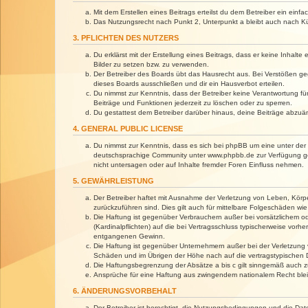
Mit dem Erstellen eines Beitrags erteilst du dem Betreiber ein ein
Das Nutzungsrecht nach Punkt 2, Unterpunkt a bleibt auch nach 
3. PFLICHTEN DES NUTZERS
Du erklärst mit der Erstellung eines Beitrags, dass er keine Inhalt
Bilder zu setzen bzw. zu verwenden.
Der Betreiber des Boards übt das Hausrecht aus. Bei Verstößen g
dieses Boards ausschließen und dir ein Hausverbot erteilen.
Du nimmst zur Kenntnis, dass der Betreiber keine Verantwortung für 
Beiträge und Funktionen jederzeit zu löschen oder zu sperren.
Du gestattest dem Betreiber darüber hinaus, deine Beiträge abzuä
4. GENERAL PUBLIC LICENSE
Du nimmst zur Kenntnis, dass es sich bei phpBB um eine unter der 
deutschsprachige Community unter www.phpbb.de zur Verfügung gest
nicht untersagen oder auf Inhalte fremder Foren Einfluss nehmen.
5. GEWÄHRLEISTUNG
Der Betreiber haftet mit Ausnahme der Verletzung von Leben, Körper
zurückzuführen sind. Dies gilt auch für mittelbare Folgeschäden 
Die Haftung ist gegenüber Verbrauchern außer bei vorsätzlichem o
(Kardinalpflichten) auf die bei Vertragsschluss typischerweise vo
entgangenen Gewinn.
Die Haftung ist gegenüber Unternehmern außer bei der Verletzung 
Schäden und im Übrigen der Höhe nach auf die vertragstypischen 
Die Haftungsbegrenzung der Absätze a bis c gilt sinngemäß auch zu
Ansprüche für eine Haftung aus zwingendem nationalem Recht blei
6. ÄNDERUNGSVORBEHALT
Der Betreiber ist berechtigt, die Nutzungsbedingungen und die Dat