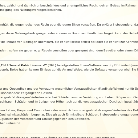
faches, zeitlich und räumlich unbeschränktes und unentgeltliches Recht, deinen Beitrag im Rahme
Kündigung des Nutzungsvertrages bestehen.
e enthält, die gegen geltendes Recht oder die guten Sitten verstoßen. Du erklärst insbesondere, 
egen diese Nutzungsbedingungen oder anderer im Board veröffentlichten Regeln kann der Betre
die Inhalte von Beiträgen übernimmt, die er nicht selbst erstellt hat oder die er nicht zur Kenn
ndern, sofern sie gegen o. g. Regeln verstoßen oder geeignet sind, dem Betreiber oder einem D
„
GNU General Public License v2
“ (GPL) bereitgestellten Foren-Software von phpBB Limited (ww
ellt. Beide haben keinen Einfluss auf die Art und Weise, wie die Software verwendet wird. Si
 und Gesundheit und der Verletzung wesentlicher Vertragspflichten (Kardinalpflichten) nur für Sc
wie insbesondere entgangenen Gewinn.
der grob fahrlässigem Verhalten oder bei Schäden aus der Verletzung von Leben, Körper und Ges
rhersehbaren Schäden und im übrigen der Höhe nach auf die vertragstypischen Durchschnittsschäde
von Leben, Körper und Gesundheit oder vorsätzlichem oder grob fahrlässigem Verhalten des Betr
Durchschnittsschäden begrenzt. Dies gilt auch für mittelbare Schäden, insbesondere entgangen
gunsten der Mitarbeiter und Erfüllungsgehilfen des Betreibers.
ben unberührt.
enschutzerklärung zu ändern. Die Änderung wird dem Nutzer per E-Mail mitgeteilt.