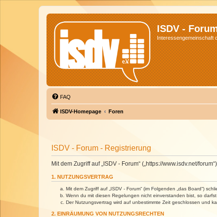
ISDV - Foru
Interessengemeinschaft de
FAQ
ISDV-Homepage
Foren
ISDV - Forum - Registrierung
Mit dem Zugriff auf „ISDV - Forum“ („https://www.isdv.net/foru
1. NUTZUNGSVERTRAG
Mit dem Zugriff auf „ISDV - Forum“ (im Folgenden „das Board“) sch
Wenn du mit diesen Regelungen nicht einverstanden bist, so darfst 
Der Nutzungsvertrag wird auf unbestimmte Zeit geschlossen und kan
2. EINRÄUMUNG VON NUTZUNGSRECHTEN