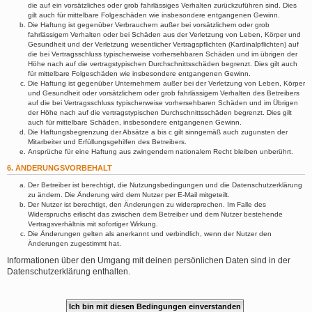
die auf ein vorsätzliches oder grob fahrlässiges Verhalten zurückzuführen sind. Dies
gilt auch für mittelbare Folgeschäden wie insbesondere entgangenen Gewinn.
Die Haftung ist gegenüber Verbrauchern außer bei vorsätzlichem oder grob
fahrlässigem Verhalten oder bei Schäden aus der Verletzung von Leben, Körper und
Gesundheit und der Verletzung wesentlicher Vertragspflichten (Kardinalpflichten) auf
die bei Vertragsschluss typischerweise vorhersehbaren Schäden und im übrigen der
Höhe nach auf die vertragstypischen Durchschnittsschäden begrenzt. Dies gilt auch
für mittelbare Folgeschäden wie insbesondere entgangenen Gewinn.
Die Haftung ist gegenüber Unternehmern außer bei der Verletzung von Leben, Körper
und Gesundheit oder vorsätzlichem oder grob fahrlässigem Verhalten des Betreibers
auf die bei Vertragsschluss typischerweise vorhersehbaren Schäden und im Übrigen
der Höhe nach auf die vertragstypischen Durchschnittsschäden begrenzt. Dies gilt
auch für mittelbare Schäden, insbesondere entgangenen Gewinn.
Die Haftungsbegrenzung der Absätze a bis c gilt sinngemäß auch zugunsten der
Mitarbeiter und Erfüllungsgehilfen des Betreibers.
Ansprüche für eine Haftung aus zwingendem nationalem Recht bleiben unberührt.
6. ÄNDERUNGSVORBEHALT
Der Betreiber ist berechtigt, die Nutzungsbedingungen und die Datenschutzerklärung
zu ändern. Die Änderung wird dem Nutzer per E-Mail mitgeteilt.
Der Nutzer ist berechtigt, den Änderungen zu widersprechen. Im Falle des
Widerspruchs erlischt das zwischen dem Betreiber und dem Nutzer bestehende
Vertragsverhältnis mit sofortiger Wirkung.
Die Änderungen gelten als anerkannt und verbindlich, wenn der Nutzer den
Änderungen zugestimmt hat.
Informationen über den Umgang mit deinen persönlichen Daten sind in der
Datenschutzerklärung enthalten.