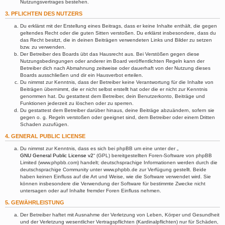
Nutzungsvertrages bestehen.
3. PFLICHTEN DES NUTZERS
Du erklärst mit der Erstellung eines Beitrags, dass er keine Inhalte enthält, die gegen
geltendes Recht oder die guten Sitten verstoßen. Du erklärst insbesondere, dass du
das Recht besitzt, die in deinen Beiträgen verwendeten Links und Bilder zu setzen
bzw. zu verwenden.
Der Betreiber des Boards übt das Hausrecht aus. Bei Verstößen gegen diese
Nutzungsbedingungen oder anderer im Board veröffentlichten Regeln kann der
Betreiber dich nach Abmahnung zeitweise oder dauerhaft von der Nutzung dieses
Boards ausschließen und dir ein Hausverbot erteilen.
Du nimmst zur Kenntnis, dass der Betreiber keine Verantwortung für die Inhalte von
Beiträgen übernimmt, die er nicht selbst erstellt hat oder die er nicht zur Kenntnis
genommen hat. Du gestattest dem Betreiber, dein Benutzerkonto, Beiträge und
Funktionen jederzeit zu löschen oder zu sperren.
Du gestattest dem Betreiber darüber hinaus, deine Beiträge abzuändern, sofern sie
gegen o. g. Regeln verstoßen oder geeignet sind, dem Betreiber oder einem Dritten
Schaden zuzufügen.
4. GENERAL PUBLIC LICENSE
Du nimmst zur Kenntnis, dass es sich bei phpBB um eine unter der „
GNU General Public License v2
“ (GPL) bereitgestellten Foren-Software von phpBB
Limited (www.phpbb.com) handelt; deutschsprachige Informationen werden durch die
deutschsprachige Community unter www.phpbb.de zur Verfügung gestellt. Beide
haben keinen Einfluss auf die Art und Weise, wie die Software verwendet wird. Sie
können insbesondere die Verwendung der Software für bestimmte Zwecke nicht
untersagen oder auf Inhalte fremder Foren Einfluss nehmen.
5. GEWÄHRLEISTUNG
Der Betreiber haftet mit Ausnahme der Verletzung von Leben, Körper und Gesundheit
und der Verletzung wesentlicher Vertragspflichten (Kardinalpflichten) nur für Schäden,