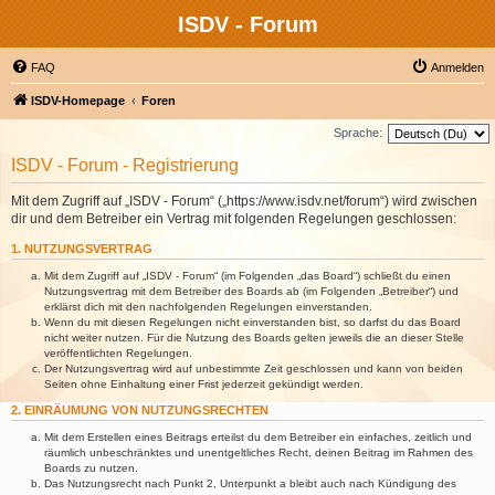
ISDV - Forum
FAQ
Anmelden
ISDV-Homepage
Foren
Sprache:
ISDV - Forum - Registrierung
Mit dem Zugriff auf „ISDV - Forum“ („https://www.isdv.net/forum“) wird zwischen
dir und dem Betreiber ein Vertrag mit folgenden Regelungen geschlossen:
1. NUTZUNGSVERTRAG
Mit dem Zugriff auf „ISDV - Forum“ (im Folgenden „das Board“) schließt du einen
Nutzungsvertrag mit dem Betreiber des Boards ab (im Folgenden „Betreiber“) und
erklärst dich mit den nachfolgenden Regelungen einverstanden.
Wenn du mit diesen Regelungen nicht einverstanden bist, so darfst du das Board
nicht weiter nutzen. Für die Nutzung des Boards gelten jeweils die an dieser Stelle
veröffentlichten Regelungen.
Der Nutzungsvertrag wird auf unbestimmte Zeit geschlossen und kann von beiden
Seiten ohne Einhaltung einer Frist jederzeit gekündigt werden.
2. EINRÄUMUNG VON NUTZUNGSRECHTEN
Mit dem Erstellen eines Beitrags erteilst du dem Betreiber ein einfaches, zeitlich und
räumlich unbeschränktes und unentgeltliches Recht, deinen Beitrag im Rahmen des
Boards zu nutzen.
Das Nutzungsrecht nach Punkt 2, Unterpunkt a bleibt auch nach Kündigung des