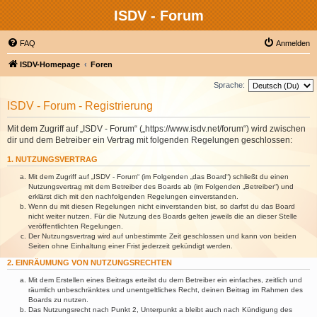
ISDV - Forum
FAQ
Anmelden
ISDV-Homepage
Foren
Sprache:
ISDV - Forum - Registrierung
Mit dem Zugriff auf „ISDV - Forum“ („https://www.isdv.net/forum“) wird zwischen
dir und dem Betreiber ein Vertrag mit folgenden Regelungen geschlossen:
1. NUTZUNGSVERTRAG
Mit dem Zugriff auf „ISDV - Forum“ (im Folgenden „das Board“) schließt du einen
Nutzungsvertrag mit dem Betreiber des Boards ab (im Folgenden „Betreiber“) und
erklärst dich mit den nachfolgenden Regelungen einverstanden.
Wenn du mit diesen Regelungen nicht einverstanden bist, so darfst du das Board
nicht weiter nutzen. Für die Nutzung des Boards gelten jeweils die an dieser Stelle
veröffentlichten Regelungen.
Der Nutzungsvertrag wird auf unbestimmte Zeit geschlossen und kann von beiden
Seiten ohne Einhaltung einer Frist jederzeit gekündigt werden.
2. EINRÄUMUNG VON NUTZUNGSRECHTEN
Mit dem Erstellen eines Beitrags erteilst du dem Betreiber ein einfaches, zeitlich und
räumlich unbeschränktes und unentgeltliches Recht, deinen Beitrag im Rahmen des
Boards zu nutzen.
Das Nutzungsrecht nach Punkt 2, Unterpunkt a bleibt auch nach Kündigung des