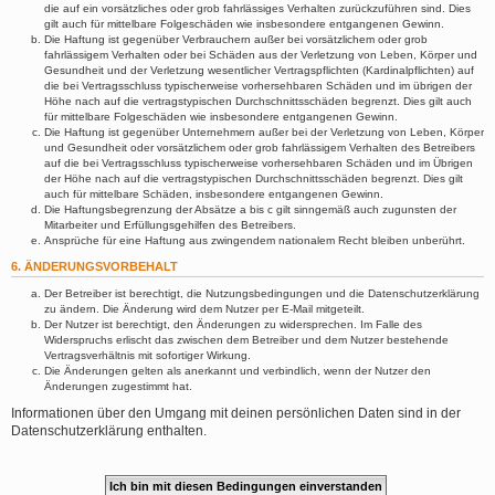
die auf ein vorsätzliches oder grob fahrlässiges Verhalten zurückzuführen sind. Dies
gilt auch für mittelbare Folgeschäden wie insbesondere entgangenen Gewinn.
Die Haftung ist gegenüber Verbrauchern außer bei vorsätzlichem oder grob
fahrlässigem Verhalten oder bei Schäden aus der Verletzung von Leben, Körper und
Gesundheit und der Verletzung wesentlicher Vertragspflichten (Kardinalpflichten) auf
die bei Vertragsschluss typischerweise vorhersehbaren Schäden und im übrigen der
Höhe nach auf die vertragstypischen Durchschnittsschäden begrenzt. Dies gilt auch
für mittelbare Folgeschäden wie insbesondere entgangenen Gewinn.
Die Haftung ist gegenüber Unternehmern außer bei der Verletzung von Leben, Körper
und Gesundheit oder vorsätzlichem oder grob fahrlässigem Verhalten des Betreibers
auf die bei Vertragsschluss typischerweise vorhersehbaren Schäden und im Übrigen
der Höhe nach auf die vertragstypischen Durchschnittsschäden begrenzt. Dies gilt
auch für mittelbare Schäden, insbesondere entgangenen Gewinn.
Die Haftungsbegrenzung der Absätze a bis c gilt sinngemäß auch zugunsten der
Mitarbeiter und Erfüllungsgehilfen des Betreibers.
Ansprüche für eine Haftung aus zwingendem nationalem Recht bleiben unberührt.
6. ÄNDERUNGSVORBEHALT
Der Betreiber ist berechtigt, die Nutzungsbedingungen und die Datenschutzerklärung
zu ändern. Die Änderung wird dem Nutzer per E-Mail mitgeteilt.
Der Nutzer ist berechtigt, den Änderungen zu widersprechen. Im Falle des
Widerspruchs erlischt das zwischen dem Betreiber und dem Nutzer bestehende
Vertragsverhältnis mit sofortiger Wirkung.
Die Änderungen gelten als anerkannt und verbindlich, wenn der Nutzer den
Änderungen zugestimmt hat.
Informationen über den Umgang mit deinen persönlichen Daten sind in der
Datenschutzerklärung enthalten.