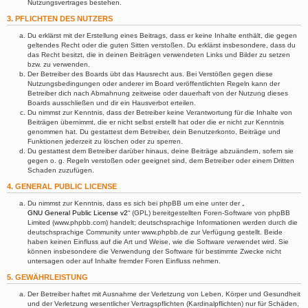
Nutzungsvertrages bestehen.
3. PFLICHTEN DES NUTZERS
Du erklärst mit der Erstellung eines Beitrags, dass er keine Inhalte enthält, die gegen
geltendes Recht oder die guten Sitten verstoßen. Du erklärst insbesondere, dass du
das Recht besitzt, die in deinen Beiträgen verwendeten Links und Bilder zu setzen
bzw. zu verwenden.
Der Betreiber des Boards übt das Hausrecht aus. Bei Verstößen gegen diese
Nutzungsbedingungen oder anderer im Board veröffentlichten Regeln kann der
Betreiber dich nach Abmahnung zeitweise oder dauerhaft von der Nutzung dieses
Boards ausschließen und dir ein Hausverbot erteilen.
Du nimmst zur Kenntnis, dass der Betreiber keine Verantwortung für die Inhalte von
Beiträgen übernimmt, die er nicht selbst erstellt hat oder die er nicht zur Kenntnis
genommen hat. Du gestattest dem Betreiber, dein Benutzerkonto, Beiträge und
Funktionen jederzeit zu löschen oder zu sperren.
Du gestattest dem Betreiber darüber hinaus, deine Beiträge abzuändern, sofern sie
gegen o. g. Regeln verstoßen oder geeignet sind, dem Betreiber oder einem Dritten
Schaden zuzufügen.
4. GENERAL PUBLIC LICENSE
Du nimmst zur Kenntnis, dass es sich bei phpBB um eine unter der „
GNU General Public License v2
“ (GPL) bereitgestellten Foren-Software von phpBB
Limited (www.phpbb.com) handelt; deutschsprachige Informationen werden durch die
deutschsprachige Community unter www.phpbb.de zur Verfügung gestellt. Beide
haben keinen Einfluss auf die Art und Weise, wie die Software verwendet wird. Sie
können insbesondere die Verwendung der Software für bestimmte Zwecke nicht
untersagen oder auf Inhalte fremder Foren Einfluss nehmen.
5. GEWÄHRLEISTUNG
Der Betreiber haftet mit Ausnahme der Verletzung von Leben, Körper und Gesundheit
und der Verletzung wesentlicher Vertragspflichten (Kardinalpflichten) nur für Schäden,