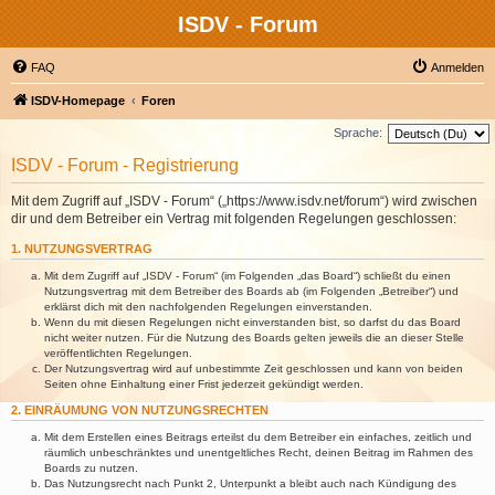
ISDV - Forum
FAQ
Anmelden
ISDV-Homepage
Foren
Sprache:
ISDV - Forum - Registrierung
Mit dem Zugriff auf „ISDV - Forum“ („https://www.isdv.net/forum“) wird zwischen
dir und dem Betreiber ein Vertrag mit folgenden Regelungen geschlossen:
1. NUTZUNGSVERTRAG
Mit dem Zugriff auf „ISDV - Forum“ (im Folgenden „das Board“) schließt du einen
Nutzungsvertrag mit dem Betreiber des Boards ab (im Folgenden „Betreiber“) und
erklärst dich mit den nachfolgenden Regelungen einverstanden.
Wenn du mit diesen Regelungen nicht einverstanden bist, so darfst du das Board
nicht weiter nutzen. Für die Nutzung des Boards gelten jeweils die an dieser Stelle
veröffentlichten Regelungen.
Der Nutzungsvertrag wird auf unbestimmte Zeit geschlossen und kann von beiden
Seiten ohne Einhaltung einer Frist jederzeit gekündigt werden.
2. EINRÄUMUNG VON NUTZUNGSRECHTEN
Mit dem Erstellen eines Beitrags erteilst du dem Betreiber ein einfaches, zeitlich und
räumlich unbeschränktes und unentgeltliches Recht, deinen Beitrag im Rahmen des
Boards zu nutzen.
Das Nutzungsrecht nach Punkt 2, Unterpunkt a bleibt auch nach Kündigung des