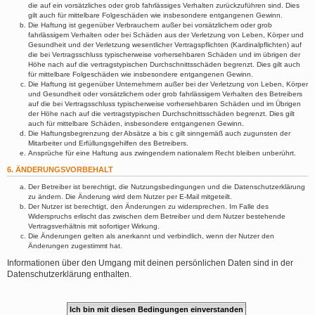
die auf ein vorsätzliches oder grob fahrlässiges Verhalten zurückzuführen sind. Dies
gilt auch für mittelbare Folgeschäden wie insbesondere entgangenen Gewinn.
Die Haftung ist gegenüber Verbrauchern außer bei vorsätzlichem oder grob
fahrlässigem Verhalten oder bei Schäden aus der Verletzung von Leben, Körper und
Gesundheit und der Verletzung wesentlicher Vertragspflichten (Kardinalpflichten) auf
die bei Vertragsschluss typischerweise vorhersehbaren Schäden und im übrigen der
Höhe nach auf die vertragstypischen Durchschnittsschäden begrenzt. Dies gilt auch
für mittelbare Folgeschäden wie insbesondere entgangenen Gewinn.
Die Haftung ist gegenüber Unternehmern außer bei der Verletzung von Leben, Körper
und Gesundheit oder vorsätzlichem oder grob fahrlässigem Verhalten des Betreibers
auf die bei Vertragsschluss typischerweise vorhersehbaren Schäden und im Übrigen
der Höhe nach auf die vertragstypischen Durchschnittsschäden begrenzt. Dies gilt
auch für mittelbare Schäden, insbesondere entgangenen Gewinn.
Die Haftungsbegrenzung der Absätze a bis c gilt sinngemäß auch zugunsten der
Mitarbeiter und Erfüllungsgehilfen des Betreibers.
Ansprüche für eine Haftung aus zwingendem nationalem Recht bleiben unberührt.
6. ÄNDERUNGSVORBEHALT
Der Betreiber ist berechtigt, die Nutzungsbedingungen und die Datenschutzerklärung
zu ändern. Die Änderung wird dem Nutzer per E-Mail mitgeteilt.
Der Nutzer ist berechtigt, den Änderungen zu widersprechen. Im Falle des
Widerspruchs erlischt das zwischen dem Betreiber und dem Nutzer bestehende
Vertragsverhältnis mit sofortiger Wirkung.
Die Änderungen gelten als anerkannt und verbindlich, wenn der Nutzer den
Änderungen zugestimmt hat.
Informationen über den Umgang mit deinen persönlichen Daten sind in der
Datenschutzerklärung enthalten.