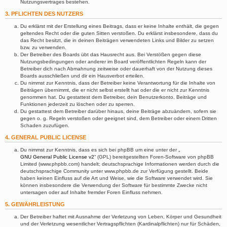
Nutzungsvertrages bestehen.
3. PFLICHTEN DES NUTZERS
Du erklärst mit der Erstellung eines Beitrags, dass er keine Inhalte enthält, die gegen
geltendes Recht oder die guten Sitten verstoßen. Du erklärst insbesondere, dass du
das Recht besitzt, die in deinen Beiträgen verwendeten Links und Bilder zu setzen
bzw. zu verwenden.
Der Betreiber des Boards übt das Hausrecht aus. Bei Verstößen gegen diese
Nutzungsbedingungen oder anderer im Board veröffentlichten Regeln kann der
Betreiber dich nach Abmahnung zeitweise oder dauerhaft von der Nutzung dieses
Boards ausschließen und dir ein Hausverbot erteilen.
Du nimmst zur Kenntnis, dass der Betreiber keine Verantwortung für die Inhalte von
Beiträgen übernimmt, die er nicht selbst erstellt hat oder die er nicht zur Kenntnis
genommen hat. Du gestattest dem Betreiber, dein Benutzerkonto, Beiträge und
Funktionen jederzeit zu löschen oder zu sperren.
Du gestattest dem Betreiber darüber hinaus, deine Beiträge abzuändern, sofern sie
gegen o. g. Regeln verstoßen oder geeignet sind, dem Betreiber oder einem Dritten
Schaden zuzufügen.
4. GENERAL PUBLIC LICENSE
Du nimmst zur Kenntnis, dass es sich bei phpBB um eine unter der „
GNU General Public License v2
“ (GPL) bereitgestellten Foren-Software von phpBB
Limited (www.phpbb.com) handelt; deutschsprachige Informationen werden durch die
deutschsprachige Community unter www.phpbb.de zur Verfügung gestellt. Beide
haben keinen Einfluss auf die Art und Weise, wie die Software verwendet wird. Sie
können insbesondere die Verwendung der Software für bestimmte Zwecke nicht
untersagen oder auf Inhalte fremder Foren Einfluss nehmen.
5. GEWÄHRLEISTUNG
Der Betreiber haftet mit Ausnahme der Verletzung von Leben, Körper und Gesundheit
und der Verletzung wesentlicher Vertragspflichten (Kardinalpflichten) nur für Schäden,