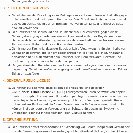
Nutzungsvertrages bestehen.
3. PFLICHTEN DES NUTZERS
Du erklärst mit der Erstellung eines Beitrags, dass er keine Inhalte enthält, die gegen
geltendes Recht oder die guten Sitten verstoßen. Du erklärst insbesondere, dass du
das Recht besitzt, die in deinen Beiträgen verwendeten Links und Bilder zu setzen
bzw. zu verwenden.
Der Betreiber des Boards übt das Hausrecht aus. Bei Verstößen gegen diese
Nutzungsbedingungen oder anderer im Board veröffentlichten Regeln kann der
Betreiber dich nach Abmahnung zeitweise oder dauerhaft von der Nutzung dieses
Boards ausschließen und dir ein Hausverbot erteilen.
Du nimmst zur Kenntnis, dass der Betreiber keine Verantwortung für die Inhalte von
Beiträgen übernimmt, die er nicht selbst erstellt hat oder die er nicht zur Kenntnis
genommen hat. Du gestattest dem Betreiber, dein Benutzerkonto, Beiträge und
Funktionen jederzeit zu löschen oder zu sperren.
Du gestattest dem Betreiber darüber hinaus, deine Beiträge abzuändern, sofern sie
gegen o. g. Regeln verstoßen oder geeignet sind, dem Betreiber oder einem Dritten
Schaden zuzufügen.
4. GENERAL PUBLIC LICENSE
Du nimmst zur Kenntnis, dass es sich bei phpBB um eine unter der „
GNU General Public License v2
“ (GPL) bereitgestellten Foren-Software von phpBB
Limited (www.phpbb.com) handelt; deutschsprachige Informationen werden durch die
deutschsprachige Community unter www.phpbb.de zur Verfügung gestellt. Beide
haben keinen Einfluss auf die Art und Weise, wie die Software verwendet wird. Sie
können insbesondere die Verwendung der Software für bestimmte Zwecke nicht
untersagen oder auf Inhalte fremder Foren Einfluss nehmen.
5. GEWÄHRLEISTUNG
Der Betreiber haftet mit Ausnahme der Verletzung von Leben, Körper und Gesundheit
und der Verletzung wesentlicher Vertragspflichten (Kardinalpflichten) nur für Schäden,