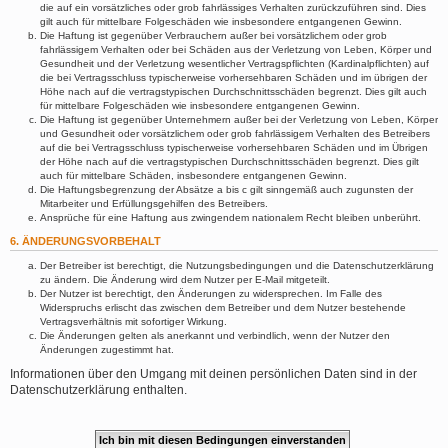
die auf ein vorsätzliches oder grob fahrlässiges Verhalten zurückzuführen sind. Dies
gilt auch für mittelbare Folgeschäden wie insbesondere entgangenen Gewinn.
Die Haftung ist gegenüber Verbrauchern außer bei vorsätzlichem oder grob
fahrlässigem Verhalten oder bei Schäden aus der Verletzung von Leben, Körper und
Gesundheit und der Verletzung wesentlicher Vertragspflichten (Kardinalpflichten) auf
die bei Vertragsschluss typischerweise vorhersehbaren Schäden und im übrigen der
Höhe nach auf die vertragstypischen Durchschnittsschäden begrenzt. Dies gilt auch
für mittelbare Folgeschäden wie insbesondere entgangenen Gewinn.
Die Haftung ist gegenüber Unternehmern außer bei der Verletzung von Leben, Körper
und Gesundheit oder vorsätzlichem oder grob fahrlässigem Verhalten des Betreibers
auf die bei Vertragsschluss typischerweise vorhersehbaren Schäden und im Übrigen
der Höhe nach auf die vertragstypischen Durchschnittsschäden begrenzt. Dies gilt
auch für mittelbare Schäden, insbesondere entgangenen Gewinn.
Die Haftungsbegrenzung der Absätze a bis c gilt sinngemäß auch zugunsten der
Mitarbeiter und Erfüllungsgehilfen des Betreibers.
Ansprüche für eine Haftung aus zwingendem nationalem Recht bleiben unberührt.
6. ÄNDERUNGSVORBEHALT
Der Betreiber ist berechtigt, die Nutzungsbedingungen und die Datenschutzerklärung
zu ändern. Die Änderung wird dem Nutzer per E-Mail mitgeteilt.
Der Nutzer ist berechtigt, den Änderungen zu widersprechen. Im Falle des
Widerspruchs erlischt das zwischen dem Betreiber und dem Nutzer bestehende
Vertragsverhältnis mit sofortiger Wirkung.
Die Änderungen gelten als anerkannt und verbindlich, wenn der Nutzer den
Änderungen zugestimmt hat.
Informationen über den Umgang mit deinen persönlichen Daten sind in der
Datenschutzerklärung enthalten.