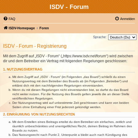
ISDV - Forum
FAQ
Anmelden
ISDV-Homepage
Foren
Sprache:
ISDV - Forum - Registrierung
Mit dem Zugriff auf „ISDV - Forum“ („https://www.isdv.net/forum“) wird zwischen
dir und dem Betreiber ein Vertrag mit folgenden Regelungen geschlossen:
1. NUTZUNGSVERTRAG
Mit dem Zugriff auf „ISDV - Forum“ (im Folgenden „das Board“) schließt du einen
Nutzungsvertrag mit dem Betreiber des Boards ab (im Folgenden „Betreiber“) und
erklärst dich mit den nachfolgenden Regelungen einverstanden.
Wenn du mit diesen Regelungen nicht einverstanden bist, so darfst du das Board
nicht weiter nutzen. Für die Nutzung des Boards gelten jeweils die an dieser Stelle
veröffentlichten Regelungen.
Der Nutzungsvertrag wird auf unbestimmte Zeit geschlossen und kann von beiden
Seiten ohne Einhaltung einer Frist jederzeit gekündigt werden.
2. EINRÄUMUNG VON NUTZUNGSRECHTEN
Mit dem Erstellen eines Beitrags erteilst du dem Betreiber ein einfaches, zeitlich und
räumlich unbeschränktes und unentgeltliches Recht, deinen Beitrag im Rahmen des
Boards zu nutzen.
Das Nutzungsrecht nach Punkt 2, Unterpunkt a bleibt auch nach Kündigung des