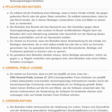
Nutzungsvertrages bestehen.
3. PFLICHTEN DES NUTZERS
Du erklärst mit der Erstellung eines Beitrags, dass er keine Inhalte enthält, die gegen
geltendes Recht oder die guten Sitten verstoßen. Du erklärst insbesondere, dass du
das Recht besitzt, die in deinen Beiträgen verwendeten Links und Bilder zu setzen
bzw. zu verwenden.
Der Betreiber des Boards übt das Hausrecht aus. Bei Verstößen gegen diese
Nutzungsbedingungen oder anderer im Board veröffentlichten Regeln kann der
Betreiber dich nach Abmahnung zeitweise oder dauerhaft von der Nutzung dieses
Boards ausschließen und dir ein Hausverbot erteilen.
Du nimmst zur Kenntnis, dass der Betreiber keine Verantwortung für die Inhalte von
Beiträgen übernimmt, die er nicht selbst erstellt hat oder die er nicht zur Kenntnis
genommen hat. Du gestattest dem Betreiber, dein Benutzerkonto, Beiträge und
Funktionen jederzeit zu löschen oder zu sperren.
Du gestattest dem Betreiber darüber hinaus, deine Beiträge abzuändern, sofern sie
gegen o. g. Regeln verstoßen oder geeignet sind, dem Betreiber oder einem Dritten
Schaden zuzufügen.
4. GENERAL PUBLIC LICENSE
Du nimmst zur Kenntnis, dass es sich bei phpBB um eine unter der „
GNU General Public License v2
“ (GPL) bereitgestellten Foren-Software von phpBB
Limited (www.phpbb.com) handelt; deutschsprachige Informationen werden durch die
deutschsprachige Community unter www.phpbb.de zur Verfügung gestellt. Beide
haben keinen Einfluss auf die Art und Weise, wie die Software verwendet wird. Sie
können insbesondere die Verwendung der Software für bestimmte Zwecke nicht
untersagen oder auf Inhalte fremder Foren Einfluss nehmen.
5. GEWÄHRLEISTUNG
Der Betreiber haftet mit Ausnahme der Verletzung von Leben, Körper und Gesundheit
und der Verletzung wesentlicher Vertragspflichten (Kardinalpflichten) nur für Schäden,