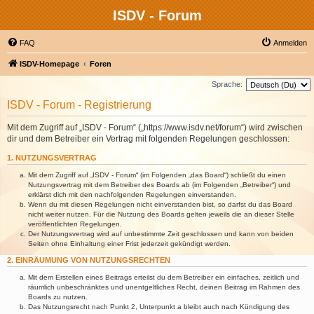
ISDV - Forum
FAQ
Anmelden
ISDV-Homepage
Foren
Sprache:
ISDV - Forum - Registrierung
Mit dem Zugriff auf „ISDV - Forum“ („https://www.isdv.net/forum“) wird zwischen
dir und dem Betreiber ein Vertrag mit folgenden Regelungen geschlossen:
1. NUTZUNGSVERTRAG
Mit dem Zugriff auf „ISDV - Forum“ (im Folgenden „das Board“) schließt du einen
Nutzungsvertrag mit dem Betreiber des Boards ab (im Folgenden „Betreiber“) und
erklärst dich mit den nachfolgenden Regelungen einverstanden.
Wenn du mit diesen Regelungen nicht einverstanden bist, so darfst du das Board
nicht weiter nutzen. Für die Nutzung des Boards gelten jeweils die an dieser Stelle
veröffentlichten Regelungen.
Der Nutzungsvertrag wird auf unbestimmte Zeit geschlossen und kann von beiden
Seiten ohne Einhaltung einer Frist jederzeit gekündigt werden.
2. EINRÄUMUNG VON NUTZUNGSRECHTEN
Mit dem Erstellen eines Beitrags erteilst du dem Betreiber ein einfaches, zeitlich und
räumlich unbeschränktes und unentgeltliches Recht, deinen Beitrag im Rahmen des
Boards zu nutzen.
Das Nutzungsrecht nach Punkt 2, Unterpunkt a bleibt auch nach Kündigung des