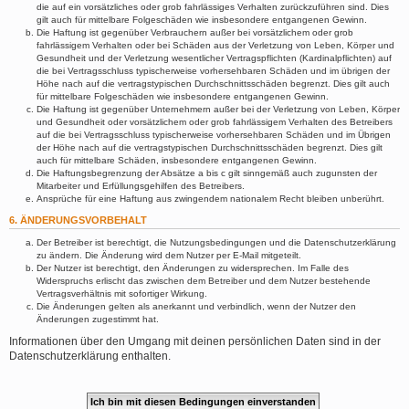
die auf ein vorsätzliches oder grob fahrlässiges Verhalten zurückzuführen sind. Dies
gilt auch für mittelbare Folgeschäden wie insbesondere entgangenen Gewinn.
Die Haftung ist gegenüber Verbrauchern außer bei vorsätzlichem oder grob
fahrlässigem Verhalten oder bei Schäden aus der Verletzung von Leben, Körper und
Gesundheit und der Verletzung wesentlicher Vertragspflichten (Kardinalpflichten) auf
die bei Vertragsschluss typischerweise vorhersehbaren Schäden und im übrigen der
Höhe nach auf die vertragstypischen Durchschnittsschäden begrenzt. Dies gilt auch
für mittelbare Folgeschäden wie insbesondere entgangenen Gewinn.
Die Haftung ist gegenüber Unternehmern außer bei der Verletzung von Leben, Körper
und Gesundheit oder vorsätzlichem oder grob fahrlässigem Verhalten des Betreibers
auf die bei Vertragsschluss typischerweise vorhersehbaren Schäden und im Übrigen
der Höhe nach auf die vertragstypischen Durchschnittsschäden begrenzt. Dies gilt
auch für mittelbare Schäden, insbesondere entgangenen Gewinn.
Die Haftungsbegrenzung der Absätze a bis c gilt sinngemäß auch zugunsten der
Mitarbeiter und Erfüllungsgehilfen des Betreibers.
Ansprüche für eine Haftung aus zwingendem nationalem Recht bleiben unberührt.
6. ÄNDERUNGSVORBEHALT
Der Betreiber ist berechtigt, die Nutzungsbedingungen und die Datenschutzerklärung
zu ändern. Die Änderung wird dem Nutzer per E-Mail mitgeteilt.
Der Nutzer ist berechtigt, den Änderungen zu widersprechen. Im Falle des
Widerspruchs erlischt das zwischen dem Betreiber und dem Nutzer bestehende
Vertragsverhältnis mit sofortiger Wirkung.
Die Änderungen gelten als anerkannt und verbindlich, wenn der Nutzer den
Änderungen zugestimmt hat.
Informationen über den Umgang mit deinen persönlichen Daten sind in der
Datenschutzerklärung enthalten.