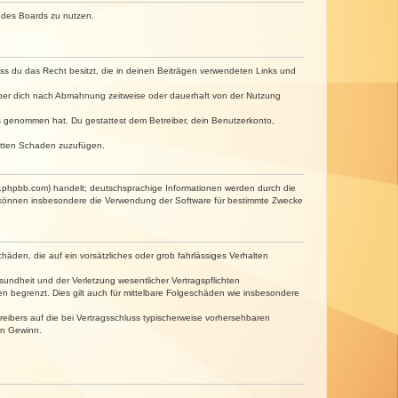
n des Boards zu nutzen.
dass du das Recht besitzt, die in deinen Beiträgen verwendeten Links und
iber dich nach Abmahnung zeitweise oder dauerhaft von der Nutzung
tnis genommen hat. Du gestattest dem Betreiber, dein Benutzerkonto,
ritten Schaden zuzufügen.
w.phpbb.com) handelt; deutschsprachige Informationen werden durch die
e können insbesondere die Verwendung der Software für bestimmte Zwecke
häden, die auf ein vorsätzliches oder grob fahrlässiges Verhalten
undheit und der Verletzung wesentlicher Vertragspflichten
n begrenzt. Dies gilt auch für mittelbare Folgeschäden wie insbesondere
eibers auf die bei Vertragsschluss typischerweise vorhersehbaren
en Gewinn.