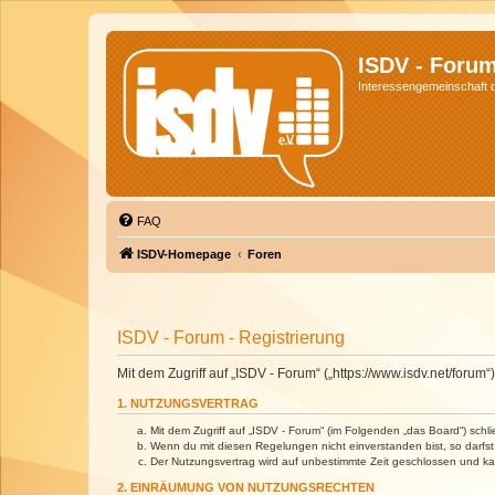
ISDV - Foru
Interessengemeinschaft de
FAQ
ISDV-Homepage
Foren
ISDV - Forum - Registrierung
Mit dem Zugriff auf „ISDV - Forum“ („https://www.isdv.net/foru
1. NUTZUNGSVERTRAG
Mit dem Zugriff auf „ISDV - Forum“ (im Folgenden „das Board“) sch
Wenn du mit diesen Regelungen nicht einverstanden bist, so darfst 
Der Nutzungsvertrag wird auf unbestimmte Zeit geschlossen und kan
2. EINRÄUMUNG VON NUTZUNGSRECHTEN