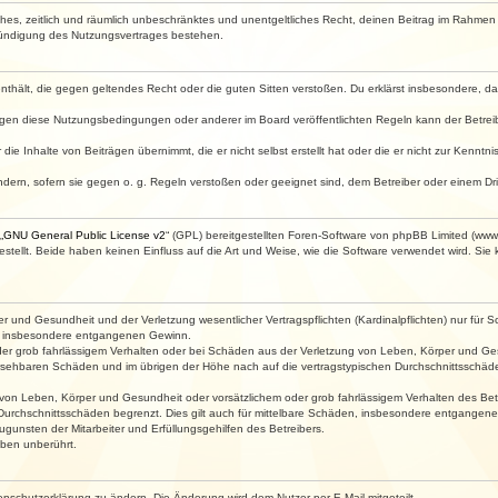
faches, zeitlich und räumlich unbeschränktes und unentgeltliches Recht, deinen Beitrag im Rahme
Kündigung des Nutzungsvertrages bestehen.
e enthält, die gegen geltendes Recht oder die guten Sitten verstoßen. Du erklärst insbesondere, 
egen diese Nutzungsbedingungen oder anderer im Board veröffentlichten Regeln kann der Betre
die Inhalte von Beiträgen übernimmt, die er nicht selbst erstellt hat oder die er nicht zur Kenn
ndern, sofern sie gegen o. g. Regeln verstoßen oder geeignet sind, dem Betreiber oder einem D
„
GNU General Public License v2
“ (GPL) bereitgestellten Foren-Software von phpBB Limited (ww
ellt. Beide haben keinen Einfluss auf die Art und Weise, wie die Software verwendet wird. Si
 und Gesundheit und der Verletzung wesentlicher Vertragspflichten (Kardinalpflichten) nur für Sc
wie insbesondere entgangenen Gewinn.
der grob fahrlässigem Verhalten oder bei Schäden aus der Verletzung von Leben, Körper und Ges
rhersehbaren Schäden und im übrigen der Höhe nach auf die vertragstypischen Durchschnittsschäde
von Leben, Körper und Gesundheit oder vorsätzlichem oder grob fahrlässigem Verhalten des Betr
Durchschnittsschäden begrenzt. Dies gilt auch für mittelbare Schäden, insbesondere entgangen
gunsten der Mitarbeiter und Erfüllungsgehilfen des Betreibers.
ben unberührt.
enschutzerklärung zu ändern. Die Änderung wird dem Nutzer per E-Mail mitgeteilt.