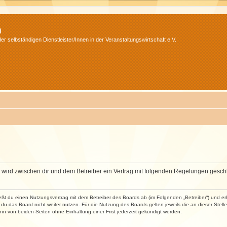
m
r selbständigen Dienstleister/Innen in der Veranstaltungswirtschaft e.V.
m“) wird zwischen dir und dem Betreiber ein Vertrag mit folgenden Regelungen gesch
ließt du einen Nutzungsvertrag mit dem Betreiber des Boards ab (im Folgenden „Betreiber“) und 
du das Board nicht weiter nutzen. Für die Nutzung des Boards gelten jeweils die an dieser Stell
n von beiden Seiten ohne Einhaltung einer Frist jederzeit gekündigt werden.