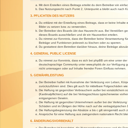
Mit dem Erstellen eines Beitrags erteilst du dem Betreiber ein ein
Das Nutzungsrecht nach Punkt 2, Unterpunkt a bleibt auch nach 
3. PFLICHTEN DES NUTZERS
Du erklärst mit der Erstellung eines Beitrags, dass er keine Inhalt
Bilder zu setzen bzw. zu verwenden.
Der Betreiber des Boards übt das Hausrecht aus. Bei Verstößen g
dieses Boards ausschließen und dir ein Hausverbot erteilen.
Du nimmst zur Kenntnis, dass der Betreiber keine Verantwortung für 
Beiträge und Funktionen jederzeit zu löschen oder zu sperren.
Du gestattest dem Betreiber darüber hinaus, deine Beiträge abzuä
4. GENERAL PUBLIC LICENSE
Du nimmst zur Kenntnis, dass es sich bei phpBB um eine unter der 
deutschsprachige Community unter www.phpbb.de zur Verfügung gest
nicht untersagen oder auf Inhalte fremder Foren Einfluss nehmen.
5. GEWÄHRLEISTUNG
Der Betreiber haftet mit Ausnahme der Verletzung von Leben, Körper
zurückzuführen sind. Dies gilt auch für mittelbare Folgeschäden 
Die Haftung ist gegenüber Verbrauchern außer bei vorsätzlichem o
(Kardinalpflichten) auf die bei Vertragsschluss typischerweise vo
entgangenen Gewinn.
Die Haftung ist gegenüber Unternehmern außer bei der Verletzung 
Schäden und im Übrigen der Höhe nach auf die vertragstypischen 
Die Haftungsbegrenzung der Absätze a bis c gilt sinngemäß auch zu
Ansprüche für eine Haftung aus zwingendem nationalem Recht blei
6. ÄNDERUNGSVORBEHALT
Der Betreiber ist berechtigt, die Nutzungsbedingungen und die Dat