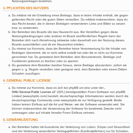
Nutzungsvertrages bestehen.
3. PFLICHTEN DES NUTZERS
Du erklärst mit der Erstellung eines Beitrags, dass er keine Inhalte enthält, die gegen
geltendes Recht oder die guten Sitten verstoßen. Du erklärst insbesondere, dass du
das Recht besitzt, die in deinen Beiträgen verwendeten Links und Bilder zu setzen
bzw. zu verwenden.
Der Betreiber des Boards übt das Hausrecht aus. Bei Verstößen gegen diese
Nutzungsbedingungen oder anderer im Board veröffentlichten Regeln kann der
Betreiber dich nach Abmahnung zeitweise oder dauerhaft von der Nutzung dieses
Boards ausschließen und dir ein Hausverbot erteilen.
Du nimmst zur Kenntnis, dass der Betreiber keine Verantwortung für die Inhalte von
Beiträgen übernimmt, die er nicht selbst erstellt hat oder die er nicht zur Kenntnis
genommen hat. Du gestattest dem Betreiber, dein Benutzerkonto, Beiträge und
Funktionen jederzeit zu löschen oder zu sperren.
Du gestattest dem Betreiber darüber hinaus, deine Beiträge abzuändern, sofern sie
gegen o. g. Regeln verstoßen oder geeignet sind, dem Betreiber oder einem Dritten
Schaden zuzufügen.
4. GENERAL PUBLIC LICENSE
Du nimmst zur Kenntnis, dass es sich bei phpBB um eine unter der „
GNU General Public License v2
“ (GPL) bereitgestellten Foren-Software von phpBB
Limited (www.phpbb.com) handelt; deutschsprachige Informationen werden durch die
deutschsprachige Community unter www.phpbb.de zur Verfügung gestellt. Beide
haben keinen Einfluss auf die Art und Weise, wie die Software verwendet wird. Sie
können insbesondere die Verwendung der Software für bestimmte Zwecke nicht
untersagen oder auf Inhalte fremder Foren Einfluss nehmen.
5. GEWÄHRLEISTUNG
Der Betreiber haftet mit Ausnahme der Verletzung von Leben, Körper und Gesundheit
und der Verletzung wesentlicher Vertragspflichten (Kardinalpflichten) nur für Schäden,