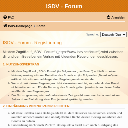
ISDV - Forum
FAQ
Anmelden
ISDV-Homepage
Foren
Sprache:
ISDV - Forum - Registrierung
Mit dem Zugriff auf „ISDV - Forum“ („https://www.isdv.net/forum“) wird zwischen
dir und dem Betreiber ein Vertrag mit folgenden Regelungen geschlossen:
1. NUTZUNGSVERTRAG
Mit dem Zugriff auf „ISDV - Forum“ (im Folgenden „das Board“) schließt du einen
Nutzungsvertrag mit dem Betreiber des Boards ab (im Folgenden „Betreiber“) und
erklärst dich mit den nachfolgenden Regelungen einverstanden.
Wenn du mit diesen Regelungen nicht einverstanden bist, so darfst du das Board
nicht weiter nutzen. Für die Nutzung des Boards gelten jeweils die an dieser Stelle
veröffentlichten Regelungen.
Der Nutzungsvertrag wird auf unbestimmte Zeit geschlossen und kann von beiden
Seiten ohne Einhaltung einer Frist jederzeit gekündigt werden.
2. EINRÄUMUNG VON NUTZUNGSRECHTEN
Mit dem Erstellen eines Beitrags erteilst du dem Betreiber ein einfaches, zeitlich und
räumlich unbeschränktes und unentgeltliches Recht, deinen Beitrag im Rahmen des
Boards zu nutzen.
Das Nutzungsrecht nach Punkt 2, Unterpunkt a bleibt auch nach Kündigung des