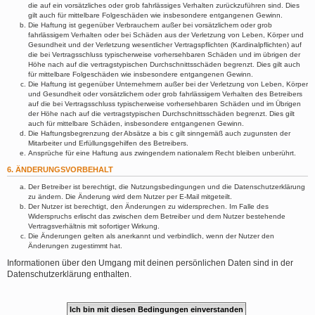
die auf ein vorsätzliches oder grob fahrlässiges Verhalten zurückzuführen sind. Dies
gilt auch für mittelbare Folgeschäden wie insbesondere entgangenen Gewinn.
Die Haftung ist gegenüber Verbrauchern außer bei vorsätzlichem oder grob
fahrlässigem Verhalten oder bei Schäden aus der Verletzung von Leben, Körper und
Gesundheit und der Verletzung wesentlicher Vertragspflichten (Kardinalpflichten) auf
die bei Vertragsschluss typischerweise vorhersehbaren Schäden und im übrigen der
Höhe nach auf die vertragstypischen Durchschnittsschäden begrenzt. Dies gilt auch
für mittelbare Folgeschäden wie insbesondere entgangenen Gewinn.
Die Haftung ist gegenüber Unternehmern außer bei der Verletzung von Leben, Körper
und Gesundheit oder vorsätzlichem oder grob fahrlässigem Verhalten des Betreibers
auf die bei Vertragsschluss typischerweise vorhersehbaren Schäden und im Übrigen
der Höhe nach auf die vertragstypischen Durchschnittsschäden begrenzt. Dies gilt
auch für mittelbare Schäden, insbesondere entgangenen Gewinn.
Die Haftungsbegrenzung der Absätze a bis c gilt sinngemäß auch zugunsten der
Mitarbeiter und Erfüllungsgehilfen des Betreibers.
Ansprüche für eine Haftung aus zwingendem nationalem Recht bleiben unberührt.
6. ÄNDERUNGSVORBEHALT
Der Betreiber ist berechtigt, die Nutzungsbedingungen und die Datenschutzerklärung
zu ändern. Die Änderung wird dem Nutzer per E-Mail mitgeteilt.
Der Nutzer ist berechtigt, den Änderungen zu widersprechen. Im Falle des
Widerspruchs erlischt das zwischen dem Betreiber und dem Nutzer bestehende
Vertragsverhältnis mit sofortiger Wirkung.
Die Änderungen gelten als anerkannt und verbindlich, wenn der Nutzer den
Änderungen zugestimmt hat.
Informationen über den Umgang mit deinen persönlichen Daten sind in der
Datenschutzerklärung enthalten.