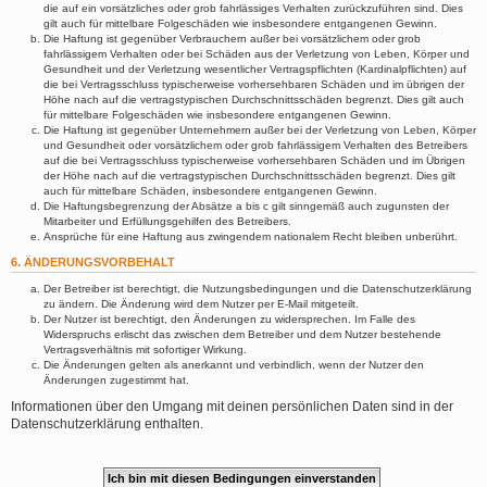
die auf ein vorsätzliches oder grob fahrlässiges Verhalten zurückzuführen sind. Dies
gilt auch für mittelbare Folgeschäden wie insbesondere entgangenen Gewinn.
Die Haftung ist gegenüber Verbrauchern außer bei vorsätzlichem oder grob
fahrlässigem Verhalten oder bei Schäden aus der Verletzung von Leben, Körper und
Gesundheit und der Verletzung wesentlicher Vertragspflichten (Kardinalpflichten) auf
die bei Vertragsschluss typischerweise vorhersehbaren Schäden und im übrigen der
Höhe nach auf die vertragstypischen Durchschnittsschäden begrenzt. Dies gilt auch
für mittelbare Folgeschäden wie insbesondere entgangenen Gewinn.
Die Haftung ist gegenüber Unternehmern außer bei der Verletzung von Leben, Körper
und Gesundheit oder vorsätzlichem oder grob fahrlässigem Verhalten des Betreibers
auf die bei Vertragsschluss typischerweise vorhersehbaren Schäden und im Übrigen
der Höhe nach auf die vertragstypischen Durchschnittsschäden begrenzt. Dies gilt
auch für mittelbare Schäden, insbesondere entgangenen Gewinn.
Die Haftungsbegrenzung der Absätze a bis c gilt sinngemäß auch zugunsten der
Mitarbeiter und Erfüllungsgehilfen des Betreibers.
Ansprüche für eine Haftung aus zwingendem nationalem Recht bleiben unberührt.
6. ÄNDERUNGSVORBEHALT
Der Betreiber ist berechtigt, die Nutzungsbedingungen und die Datenschutzerklärung
zu ändern. Die Änderung wird dem Nutzer per E-Mail mitgeteilt.
Der Nutzer ist berechtigt, den Änderungen zu widersprechen. Im Falle des
Widerspruchs erlischt das zwischen dem Betreiber und dem Nutzer bestehende
Vertragsverhältnis mit sofortiger Wirkung.
Die Änderungen gelten als anerkannt und verbindlich, wenn der Nutzer den
Änderungen zugestimmt hat.
Informationen über den Umgang mit deinen persönlichen Daten sind in der
Datenschutzerklärung enthalten.