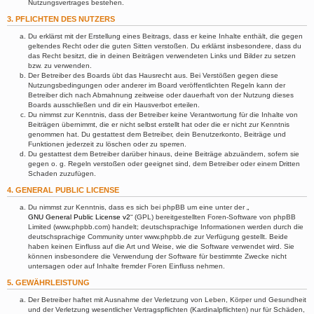
Nutzungsvertrages bestehen.
3. PFLICHTEN DES NUTZERS
Du erklärst mit der Erstellung eines Beitrags, dass er keine Inhalte enthält, die gegen
geltendes Recht oder die guten Sitten verstoßen. Du erklärst insbesondere, dass du
das Recht besitzt, die in deinen Beiträgen verwendeten Links und Bilder zu setzen
bzw. zu verwenden.
Der Betreiber des Boards übt das Hausrecht aus. Bei Verstößen gegen diese
Nutzungsbedingungen oder anderer im Board veröffentlichten Regeln kann der
Betreiber dich nach Abmahnung zeitweise oder dauerhaft von der Nutzung dieses
Boards ausschließen und dir ein Hausverbot erteilen.
Du nimmst zur Kenntnis, dass der Betreiber keine Verantwortung für die Inhalte von
Beiträgen übernimmt, die er nicht selbst erstellt hat oder die er nicht zur Kenntnis
genommen hat. Du gestattest dem Betreiber, dein Benutzerkonto, Beiträge und
Funktionen jederzeit zu löschen oder zu sperren.
Du gestattest dem Betreiber darüber hinaus, deine Beiträge abzuändern, sofern sie
gegen o. g. Regeln verstoßen oder geeignet sind, dem Betreiber oder einem Dritten
Schaden zuzufügen.
4. GENERAL PUBLIC LICENSE
Du nimmst zur Kenntnis, dass es sich bei phpBB um eine unter der „
GNU General Public License v2
“ (GPL) bereitgestellten Foren-Software von phpBB
Limited (www.phpbb.com) handelt; deutschsprachige Informationen werden durch die
deutschsprachige Community unter www.phpbb.de zur Verfügung gestellt. Beide
haben keinen Einfluss auf die Art und Weise, wie die Software verwendet wird. Sie
können insbesondere die Verwendung der Software für bestimmte Zwecke nicht
untersagen oder auf Inhalte fremder Foren Einfluss nehmen.
5. GEWÄHRLEISTUNG
Der Betreiber haftet mit Ausnahme der Verletzung von Leben, Körper und Gesundheit
und der Verletzung wesentlicher Vertragspflichten (Kardinalpflichten) nur für Schäden,