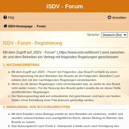
ISDV - Forum
FAQ
Anmelden
ISDV-Homepage
Foren
Sprache:
ISDV - Forum - Registrierung
Mit dem Zugriff auf „ISDV - Forum“ („https://www.isdv.net/forum“) wird zwischen
dir und dem Betreiber ein Vertrag mit folgenden Regelungen geschlossen:
1. NUTZUNGSVERTRAG
Mit dem Zugriff auf „ISDV - Forum“ (im Folgenden „das Board“) schließt du einen
Nutzungsvertrag mit dem Betreiber des Boards ab (im Folgenden „Betreiber“) und
erklärst dich mit den nachfolgenden Regelungen einverstanden.
Wenn du mit diesen Regelungen nicht einverstanden bist, so darfst du das Board
nicht weiter nutzen. Für die Nutzung des Boards gelten jeweils die an dieser Stelle
veröffentlichten Regelungen.
Der Nutzungsvertrag wird auf unbestimmte Zeit geschlossen und kann von beiden
Seiten ohne Einhaltung einer Frist jederzeit gekündigt werden.
2. EINRÄUMUNG VON NUTZUNGSRECHTEN
Mit dem Erstellen eines Beitrags erteilst du dem Betreiber ein einfaches, zeitlich und
räumlich unbeschränktes und unentgeltliches Recht, deinen Beitrag im Rahmen des
Boards zu nutzen.
Das Nutzungsrecht nach Punkt 2, Unterpunkt a bleibt auch nach Kündigung des