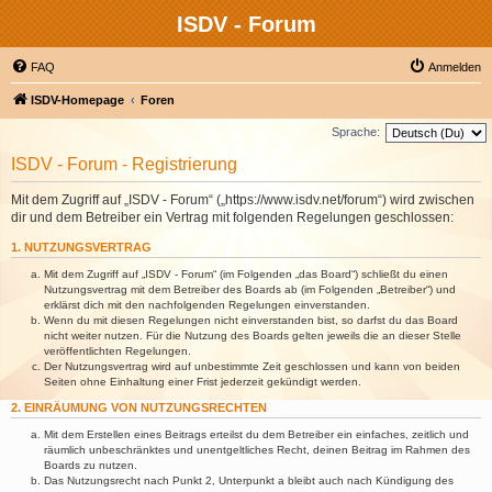
ISDV - Forum
FAQ
Anmelden
ISDV-Homepage
Foren
Sprache:
ISDV - Forum - Registrierung
Mit dem Zugriff auf „ISDV - Forum“ („https://www.isdv.net/forum“) wird zwischen
dir und dem Betreiber ein Vertrag mit folgenden Regelungen geschlossen:
1. NUTZUNGSVERTRAG
Mit dem Zugriff auf „ISDV - Forum“ (im Folgenden „das Board“) schließt du einen
Nutzungsvertrag mit dem Betreiber des Boards ab (im Folgenden „Betreiber“) und
erklärst dich mit den nachfolgenden Regelungen einverstanden.
Wenn du mit diesen Regelungen nicht einverstanden bist, so darfst du das Board
nicht weiter nutzen. Für die Nutzung des Boards gelten jeweils die an dieser Stelle
veröffentlichten Regelungen.
Der Nutzungsvertrag wird auf unbestimmte Zeit geschlossen und kann von beiden
Seiten ohne Einhaltung einer Frist jederzeit gekündigt werden.
2. EINRÄUMUNG VON NUTZUNGSRECHTEN
Mit dem Erstellen eines Beitrags erteilst du dem Betreiber ein einfaches, zeitlich und
räumlich unbeschränktes und unentgeltliches Recht, deinen Beitrag im Rahmen des
Boards zu nutzen.
Das Nutzungsrecht nach Punkt 2, Unterpunkt a bleibt auch nach Kündigung des