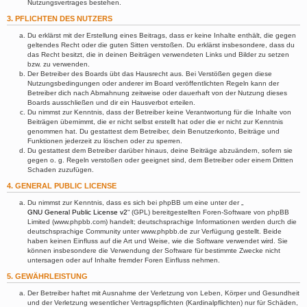
Nutzungsvertrages bestehen.
3. PFLICHTEN DES NUTZERS
Du erklärst mit der Erstellung eines Beitrags, dass er keine Inhalte enthält, die gegen
geltendes Recht oder die guten Sitten verstoßen. Du erklärst insbesondere, dass du
das Recht besitzt, die in deinen Beiträgen verwendeten Links und Bilder zu setzen
bzw. zu verwenden.
Der Betreiber des Boards übt das Hausrecht aus. Bei Verstößen gegen diese
Nutzungsbedingungen oder anderer im Board veröffentlichten Regeln kann der
Betreiber dich nach Abmahnung zeitweise oder dauerhaft von der Nutzung dieses
Boards ausschließen und dir ein Hausverbot erteilen.
Du nimmst zur Kenntnis, dass der Betreiber keine Verantwortung für die Inhalte von
Beiträgen übernimmt, die er nicht selbst erstellt hat oder die er nicht zur Kenntnis
genommen hat. Du gestattest dem Betreiber, dein Benutzerkonto, Beiträge und
Funktionen jederzeit zu löschen oder zu sperren.
Du gestattest dem Betreiber darüber hinaus, deine Beiträge abzuändern, sofern sie
gegen o. g. Regeln verstoßen oder geeignet sind, dem Betreiber oder einem Dritten
Schaden zuzufügen.
4. GENERAL PUBLIC LICENSE
Du nimmst zur Kenntnis, dass es sich bei phpBB um eine unter der „
GNU General Public License v2
“ (GPL) bereitgestellten Foren-Software von phpBB
Limited (www.phpbb.com) handelt; deutschsprachige Informationen werden durch die
deutschsprachige Community unter www.phpbb.de zur Verfügung gestellt. Beide
haben keinen Einfluss auf die Art und Weise, wie die Software verwendet wird. Sie
können insbesondere die Verwendung der Software für bestimmte Zwecke nicht
untersagen oder auf Inhalte fremder Foren Einfluss nehmen.
5. GEWÄHRLEISTUNG
Der Betreiber haftet mit Ausnahme der Verletzung von Leben, Körper und Gesundheit
und der Verletzung wesentlicher Vertragspflichten (Kardinalpflichten) nur für Schäden,