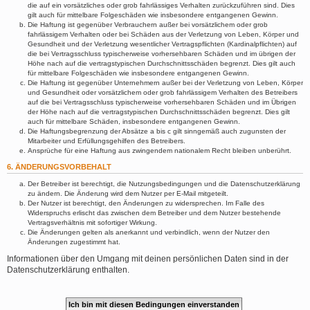
die auf ein vorsätzliches oder grob fahrlässiges Verhalten zurückzuführen sind. Dies
gilt auch für mittelbare Folgeschäden wie insbesondere entgangenen Gewinn.
Die Haftung ist gegenüber Verbrauchern außer bei vorsätzlichem oder grob
fahrlässigem Verhalten oder bei Schäden aus der Verletzung von Leben, Körper und
Gesundheit und der Verletzung wesentlicher Vertragspflichten (Kardinalpflichten) auf
die bei Vertragsschluss typischerweise vorhersehbaren Schäden und im übrigen der
Höhe nach auf die vertragstypischen Durchschnittsschäden begrenzt. Dies gilt auch
für mittelbare Folgeschäden wie insbesondere entgangenen Gewinn.
Die Haftung ist gegenüber Unternehmern außer bei der Verletzung von Leben, Körper
und Gesundheit oder vorsätzlichem oder grob fahrlässigem Verhalten des Betreibers
auf die bei Vertragsschluss typischerweise vorhersehbaren Schäden und im Übrigen
der Höhe nach auf die vertragstypischen Durchschnittsschäden begrenzt. Dies gilt
auch für mittelbare Schäden, insbesondere entgangenen Gewinn.
Die Haftungsbegrenzung der Absätze a bis c gilt sinngemäß auch zugunsten der
Mitarbeiter und Erfüllungsgehilfen des Betreibers.
Ansprüche für eine Haftung aus zwingendem nationalem Recht bleiben unberührt.
6. ÄNDERUNGSVORBEHALT
Der Betreiber ist berechtigt, die Nutzungsbedingungen und die Datenschutzerklärung
zu ändern. Die Änderung wird dem Nutzer per E-Mail mitgeteilt.
Der Nutzer ist berechtigt, den Änderungen zu widersprechen. Im Falle des
Widerspruchs erlischt das zwischen dem Betreiber und dem Nutzer bestehende
Vertragsverhältnis mit sofortiger Wirkung.
Die Änderungen gelten als anerkannt und verbindlich, wenn der Nutzer den
Änderungen zugestimmt hat.
Informationen über den Umgang mit deinen persönlichen Daten sind in der
Datenschutzerklärung enthalten.