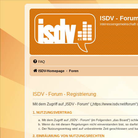
ISDV - Foru
Interessengemeinschaft de
FAQ
ISDV-Homepage
Foren
ISDV - Forum - Registrierung
Mit dem Zugriff auf „ISDV - Forum“ („https://www.isdv.net/foru
1. NUTZUNGSVERTRAG
Mit dem Zugriff auf „ISDV - Forum“ (im Folgenden „das Board“) sch
Wenn du mit diesen Regelungen nicht einverstanden bist, so darfst 
Der Nutzungsvertrag wird auf unbestimmte Zeit geschlossen und kan
2. EINRÄUMUNG VON NUTZUNGSRECHTEN