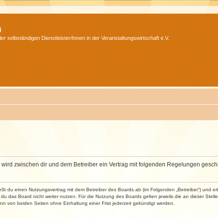
m
r selbständigen Dienstleister/Innen in der Veranstaltungswirtschaft e.V.
m“) wird zwischen dir und dem Betreiber ein Vertrag mit folgenden Regelungen gesch
ließt du einen Nutzungsvertrag mit dem Betreiber des Boards ab (im Folgenden „Betreiber“) und 
du das Board nicht weiter nutzen. Für die Nutzung des Boards gelten jeweils die an dieser Stell
n von beiden Seiten ohne Einhaltung einer Frist jederzeit gekündigt werden.