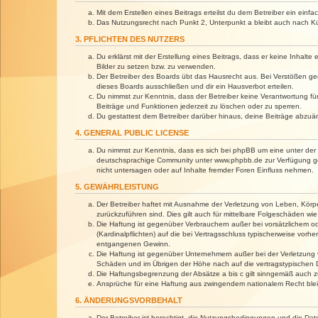
Mit dem Erstellen eines Beitrags erteilst du dem Betreiber ein ein
Das Nutzungsrecht nach Punkt 2, Unterpunkt a bleibt auch nach 
3. PFLICHTEN DES NUTZERS
Du erklärst mit der Erstellung eines Beitrags, dass er keine Inhalt
Bilder zu setzen bzw. zu verwenden.
Der Betreiber des Boards übt das Hausrecht aus. Bei Verstößen g
dieses Boards ausschließen und dir ein Hausverbot erteilen.
Du nimmst zur Kenntnis, dass der Betreiber keine Verantwortung für 
Beiträge und Funktionen jederzeit zu löschen oder zu sperren.
Du gestattest dem Betreiber darüber hinaus, deine Beiträge abzuä
4. GENERAL PUBLIC LICENSE
Du nimmst zur Kenntnis, dass es sich bei phpBB um eine unter der 
deutschsprachige Community unter www.phpbb.de zur Verfügung gest
nicht untersagen oder auf Inhalte fremder Foren Einfluss nehmen.
5. GEWÄHRLEISTUNG
Der Betreiber haftet mit Ausnahme der Verletzung von Leben, Körper
zurückzuführen sind. Dies gilt auch für mittelbare Folgeschäden 
Die Haftung ist gegenüber Verbrauchern außer bei vorsätzlichem o
(Kardinalpflichten) auf die bei Vertragsschluss typischerweise vo
entgangenen Gewinn.
Die Haftung ist gegenüber Unternehmern außer bei der Verletzung 
Schäden und im Übrigen der Höhe nach auf die vertragstypischen 
Die Haftungsbegrenzung der Absätze a bis c gilt sinngemäß auch zu
Ansprüche für eine Haftung aus zwingendem nationalem Recht blei
6. ÄNDERUNGSVORBEHALT
Der Betreiber ist berechtigt, die Nutzungsbedingungen und die Dat