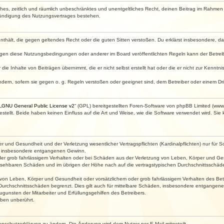
faches, zeitlich und räumlich unbeschränktes und unentgeltliches Recht, deinen Beitrag im Rahme
Kündigung des Nutzungsvertrages bestehen.
e enthält, die gegen geltendes Recht oder die guten Sitten verstoßen. Du erklärst insbesondere, 
egen diese Nutzungsbedingungen oder anderer im Board veröffentlichten Regeln kann der Betre
die Inhalte von Beiträgen übernimmt, die er nicht selbst erstellt hat oder die er nicht zur Kenn
ndern, sofern sie gegen o. g. Regeln verstoßen oder geeignet sind, dem Betreiber oder einem D
„
GNU General Public License v2
“ (GPL) bereitgestellten Foren-Software von phpBB Limited (ww
ellt. Beide haben keinen Einfluss auf die Art und Weise, wie die Software verwendet wird. Si
 und Gesundheit und der Verletzung wesentlicher Vertragspflichten (Kardinalpflichten) nur für Sc
wie insbesondere entgangenen Gewinn.
der grob fahrlässigem Verhalten oder bei Schäden aus der Verletzung von Leben, Körper und Ges
rhersehbaren Schäden und im übrigen der Höhe nach auf die vertragstypischen Durchschnittsschäde
von Leben, Körper und Gesundheit oder vorsätzlichem oder grob fahrlässigem Verhalten des Betr
Durchschnittsschäden begrenzt. Dies gilt auch für mittelbare Schäden, insbesondere entgangen
gunsten der Mitarbeiter und Erfüllungsgehilfen des Betreibers.
ben unberührt.
enschutzerklärung zu ändern. Die Änderung wird dem Nutzer per E-Mail mitgeteilt.