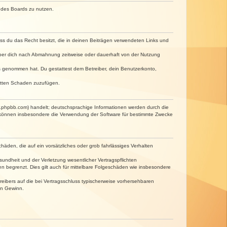
n des Boards zu nutzen.
dass du das Recht besitzt, die in deinen Beiträgen verwendeten Links und
iber dich nach Abmahnung zeitweise oder dauerhaft von der Nutzung
tnis genommen hat. Du gestattest dem Betreiber, dein Benutzerkonto,
ritten Schaden zuzufügen.
w.phpbb.com) handelt; deutschsprachige Informationen werden durch die
e können insbesondere die Verwendung der Software für bestimmte Zwecke
häden, die auf ein vorsätzliches oder grob fahrlässiges Verhalten
undheit und der Verletzung wesentlicher Vertragspflichten
n begrenzt. Dies gilt auch für mittelbare Folgeschäden wie insbesondere
eibers auf die bei Vertragsschluss typischerweise vorhersehbaren
en Gewinn.