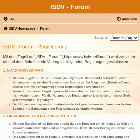
ISDV - Forum
FAQ
Anmelden
ISDV-Homepage
Foren
Sprache:
ISDV - Forum - Registrierung
Mit dem Zugriff auf „ISDV - Forum“ („https://www.isdv.net/forum“) wird zwischen
dir und dem Betreiber ein Vertrag mit folgenden Regelungen geschlossen:
1. NUTZUNGSVERTRAG
Mit dem Zugriff auf „ISDV - Forum“ (im Folgenden „das Board“) schließt du einen
Nutzungsvertrag mit dem Betreiber des Boards ab (im Folgenden „Betreiber“) und
erklärst dich mit den nachfolgenden Regelungen einverstanden.
Wenn du mit diesen Regelungen nicht einverstanden bist, so darfst du das Board
nicht weiter nutzen. Für die Nutzung des Boards gelten jeweils die an dieser Stelle
veröffentlichten Regelungen.
Der Nutzungsvertrag wird auf unbestimmte Zeit geschlossen und kann von beiden
Seiten ohne Einhaltung einer Frist jederzeit gekündigt werden.
2. EINRÄUMUNG VON NUTZUNGSRECHTEN
Mit dem Erstellen eines Beitrags erteilst du dem Betreiber ein einfaches, zeitlich und
räumlich unbeschränktes und unentgeltliches Recht, deinen Beitrag im Rahmen des
Boards zu nutzen.
Das Nutzungsrecht nach Punkt 2, Unterpunkt a bleibt auch nach Kündigung des