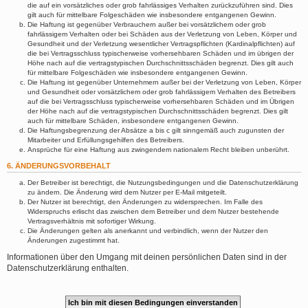
die auf ein vorsätzliches oder grob fahrlässiges Verhalten zurückzuführen sind. Dies
gilt auch für mittelbare Folgeschäden wie insbesondere entgangenen Gewinn.
Die Haftung ist gegenüber Verbrauchern außer bei vorsätzlichem oder grob
fahrlässigem Verhalten oder bei Schäden aus der Verletzung von Leben, Körper und
Gesundheit und der Verletzung wesentlicher Vertragspflichten (Kardinalpflichten) auf
die bei Vertragsschluss typischerweise vorhersehbaren Schäden und im übrigen der
Höhe nach auf die vertragstypischen Durchschnittsschäden begrenzt. Dies gilt auch
für mittelbare Folgeschäden wie insbesondere entgangenen Gewinn.
Die Haftung ist gegenüber Unternehmern außer bei der Verletzung von Leben, Körper
und Gesundheit oder vorsätzlichem oder grob fahrlässigem Verhalten des Betreibers
auf die bei Vertragsschluss typischerweise vorhersehbaren Schäden und im Übrigen
der Höhe nach auf die vertragstypischen Durchschnittsschäden begrenzt. Dies gilt
auch für mittelbare Schäden, insbesondere entgangenen Gewinn.
Die Haftungsbegrenzung der Absätze a bis c gilt sinngemäß auch zugunsten der
Mitarbeiter und Erfüllungsgehilfen des Betreibers.
Ansprüche für eine Haftung aus zwingendem nationalem Recht bleiben unberührt.
6. ÄNDERUNGSVORBEHALT
Der Betreiber ist berechtigt, die Nutzungsbedingungen und die Datenschutzerklärung
zu ändern. Die Änderung wird dem Nutzer per E-Mail mitgeteilt.
Der Nutzer ist berechtigt, den Änderungen zu widersprechen. Im Falle des
Widerspruchs erlischt das zwischen dem Betreiber und dem Nutzer bestehende
Vertragsverhältnis mit sofortiger Wirkung.
Die Änderungen gelten als anerkannt und verbindlich, wenn der Nutzer den
Änderungen zugestimmt hat.
Informationen über den Umgang mit deinen persönlichen Daten sind in der
Datenschutzerklärung enthalten.