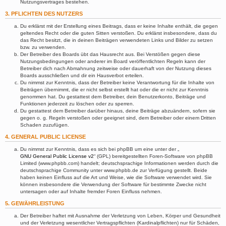
Nutzungsvertrages bestehen.
3. PFLICHTEN DES NUTZERS
Du erklärst mit der Erstellung eines Beitrags, dass er keine Inhalte enthält, die gegen
geltendes Recht oder die guten Sitten verstoßen. Du erklärst insbesondere, dass du
das Recht besitzt, die in deinen Beiträgen verwendeten Links und Bilder zu setzen
bzw. zu verwenden.
Der Betreiber des Boards übt das Hausrecht aus. Bei Verstößen gegen diese
Nutzungsbedingungen oder anderer im Board veröffentlichten Regeln kann der
Betreiber dich nach Abmahnung zeitweise oder dauerhaft von der Nutzung dieses
Boards ausschließen und dir ein Hausverbot erteilen.
Du nimmst zur Kenntnis, dass der Betreiber keine Verantwortung für die Inhalte von
Beiträgen übernimmt, die er nicht selbst erstellt hat oder die er nicht zur Kenntnis
genommen hat. Du gestattest dem Betreiber, dein Benutzerkonto, Beiträge und
Funktionen jederzeit zu löschen oder zu sperren.
Du gestattest dem Betreiber darüber hinaus, deine Beiträge abzuändern, sofern sie
gegen o. g. Regeln verstoßen oder geeignet sind, dem Betreiber oder einem Dritten
Schaden zuzufügen.
4. GENERAL PUBLIC LICENSE
Du nimmst zur Kenntnis, dass es sich bei phpBB um eine unter der „
GNU General Public License v2
“ (GPL) bereitgestellten Foren-Software von phpBB
Limited (www.phpbb.com) handelt; deutschsprachige Informationen werden durch die
deutschsprachige Community unter www.phpbb.de zur Verfügung gestellt. Beide
haben keinen Einfluss auf die Art und Weise, wie die Software verwendet wird. Sie
können insbesondere die Verwendung der Software für bestimmte Zwecke nicht
untersagen oder auf Inhalte fremder Foren Einfluss nehmen.
5. GEWÄHRLEISTUNG
Der Betreiber haftet mit Ausnahme der Verletzung von Leben, Körper und Gesundheit
und der Verletzung wesentlicher Vertragspflichten (Kardinalpflichten) nur für Schäden,