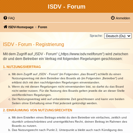
ISDV - Forum
FAQ
Anmelden
ISDV-Homepage
Foren
Sprache:
ISDV - Forum - Registrierung
Mit dem Zugriff auf „ISDV - Forum“ („https://www.isdv.net/forum“) wird zwischen
dir und dem Betreiber ein Vertrag mit folgenden Regelungen geschlossen:
1. NUTZUNGSVERTRAG
Mit dem Zugriff auf „ISDV - Forum“ (im Folgenden „das Board“) schließt du einen
Nutzungsvertrag mit dem Betreiber des Boards ab (im Folgenden „Betreiber“) und
erklärst dich mit den nachfolgenden Regelungen einverstanden.
Wenn du mit diesen Regelungen nicht einverstanden bist, so darfst du das Board
nicht weiter nutzen. Für die Nutzung des Boards gelten jeweils die an dieser Stelle
veröffentlichten Regelungen.
Der Nutzungsvertrag wird auf unbestimmte Zeit geschlossen und kann von beiden
Seiten ohne Einhaltung einer Frist jederzeit gekündigt werden.
2. EINRÄUMUNG VON NUTZUNGSRECHTEN
Mit dem Erstellen eines Beitrags erteilst du dem Betreiber ein einfaches, zeitlich und
räumlich unbeschränktes und unentgeltliches Recht, deinen Beitrag im Rahmen des
Boards zu nutzen.
Das Nutzungsrecht nach Punkt 2, Unterpunkt a bleibt auch nach Kündigung des