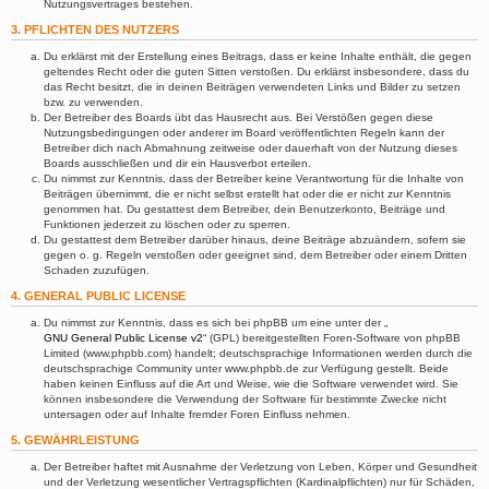
Nutzungsvertrages bestehen.
3. PFLICHTEN DES NUTZERS
Du erklärst mit der Erstellung eines Beitrags, dass er keine Inhalte enthält, die gegen
geltendes Recht oder die guten Sitten verstoßen. Du erklärst insbesondere, dass du
das Recht besitzt, die in deinen Beiträgen verwendeten Links und Bilder zu setzen
bzw. zu verwenden.
Der Betreiber des Boards übt das Hausrecht aus. Bei Verstößen gegen diese
Nutzungsbedingungen oder anderer im Board veröffentlichten Regeln kann der
Betreiber dich nach Abmahnung zeitweise oder dauerhaft von der Nutzung dieses
Boards ausschließen und dir ein Hausverbot erteilen.
Du nimmst zur Kenntnis, dass der Betreiber keine Verantwortung für die Inhalte von
Beiträgen übernimmt, die er nicht selbst erstellt hat oder die er nicht zur Kenntnis
genommen hat. Du gestattest dem Betreiber, dein Benutzerkonto, Beiträge und
Funktionen jederzeit zu löschen oder zu sperren.
Du gestattest dem Betreiber darüber hinaus, deine Beiträge abzuändern, sofern sie
gegen o. g. Regeln verstoßen oder geeignet sind, dem Betreiber oder einem Dritten
Schaden zuzufügen.
4. GENERAL PUBLIC LICENSE
Du nimmst zur Kenntnis, dass es sich bei phpBB um eine unter der „
GNU General Public License v2
“ (GPL) bereitgestellten Foren-Software von phpBB
Limited (www.phpbb.com) handelt; deutschsprachige Informationen werden durch die
deutschsprachige Community unter www.phpbb.de zur Verfügung gestellt. Beide
haben keinen Einfluss auf die Art und Weise, wie die Software verwendet wird. Sie
können insbesondere die Verwendung der Software für bestimmte Zwecke nicht
untersagen oder auf Inhalte fremder Foren Einfluss nehmen.
5. GEWÄHRLEISTUNG
Der Betreiber haftet mit Ausnahme der Verletzung von Leben, Körper und Gesundheit
und der Verletzung wesentlicher Vertragspflichten (Kardinalpflichten) nur für Schäden,