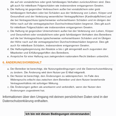
die auf ein vorsätzliches oder grob fahrlässiges Verhalten zurückzuführen sind. Dies
gilt auch für mittelbare Folgeschäden wie insbesondere entgangenen Gewinn.
Die Haftung ist gegenüber Verbrauchern außer bei vorsätzlichem oder grob
fahrlässigem Verhalten oder bei Schäden aus der Verletzung von Leben, Körper und
Gesundheit und der Verletzung wesentlicher Vertragspflichten (Kardinalpflichten) auf
die bei Vertragsschluss typischerweise vorhersehbaren Schäden und im übrigen der
Höhe nach auf die vertragstypischen Durchschnittsschäden begrenzt. Dies gilt auch
für mittelbare Folgeschäden wie insbesondere entgangenen Gewinn.
Die Haftung ist gegenüber Unternehmern außer bei der Verletzung von Leben, Körper
und Gesundheit oder vorsätzlichem oder grob fahrlässigem Verhalten des Betreibers
auf die bei Vertragsschluss typischerweise vorhersehbaren Schäden und im Übrigen
der Höhe nach auf die vertragstypischen Durchschnittsschäden begrenzt. Dies gilt
auch für mittelbare Schäden, insbesondere entgangenen Gewinn.
Die Haftungsbegrenzung der Absätze a bis c gilt sinngemäß auch zugunsten der
Mitarbeiter und Erfüllungsgehilfen des Betreibers.
Ansprüche für eine Haftung aus zwingendem nationalem Recht bleiben unberührt.
6. ÄNDERUNGSVORBEHALT
Der Betreiber ist berechtigt, die Nutzungsbedingungen und die Datenschutzerklärung
zu ändern. Die Änderung wird dem Nutzer per E-Mail mitgeteilt.
Der Nutzer ist berechtigt, den Änderungen zu widersprechen. Im Falle des
Widerspruchs erlischt das zwischen dem Betreiber und dem Nutzer bestehende
Vertragsverhältnis mit sofortiger Wirkung.
Die Änderungen gelten als anerkannt und verbindlich, wenn der Nutzer den
Änderungen zugestimmt hat.
Informationen über den Umgang mit deinen persönlichen Daten sind in der
Datenschutzerklärung enthalten.