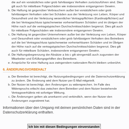
die auf ein vorsätzliches oder grob fahrlässiges Verhalten zurückzuführen sind. Dies
gilt auch für mittelbare Folgeschäden wie insbesondere entgangenen Gewinn.
Die Haftung ist gegenüber Verbrauchern außer bei vorsätzlichem oder grob
fahrlässigem Verhalten oder bei Schäden aus der Verletzung von Leben, Körper und
Gesundheit und der Verletzung wesentlicher Vertragspflichten (Kardinalpflichten) auf
die bei Vertragsschluss typischerweise vorhersehbaren Schäden und im übrigen der
Höhe nach auf die vertragstypischen Durchschnittsschäden begrenzt. Dies gilt auch
für mittelbare Folgeschäden wie insbesondere entgangenen Gewinn.
Die Haftung ist gegenüber Unternehmern außer bei der Verletzung von Leben, Körper
und Gesundheit oder vorsätzlichem oder grob fahrlässigem Verhalten des Betreibers
auf die bei Vertragsschluss typischerweise vorhersehbaren Schäden und im Übrigen
der Höhe nach auf die vertragstypischen Durchschnittsschäden begrenzt. Dies gilt
auch für mittelbare Schäden, insbesondere entgangenen Gewinn.
Die Haftungsbegrenzung der Absätze a bis c gilt sinngemäß auch zugunsten der
Mitarbeiter und Erfüllungsgehilfen des Betreibers.
Ansprüche für eine Haftung aus zwingendem nationalem Recht bleiben unberührt.
6. ÄNDERUNGSVORBEHALT
Der Betreiber ist berechtigt, die Nutzungsbedingungen und die Datenschutzerklärung
zu ändern. Die Änderung wird dem Nutzer per E-Mail mitgeteilt.
Der Nutzer ist berechtigt, den Änderungen zu widersprechen. Im Falle des
Widerspruchs erlischt das zwischen dem Betreiber und dem Nutzer bestehende
Vertragsverhältnis mit sofortiger Wirkung.
Die Änderungen gelten als anerkannt und verbindlich, wenn der Nutzer den
Änderungen zugestimmt hat.
Informationen über den Umgang mit deinen persönlichen Daten sind in der
Datenschutzerklärung enthalten.