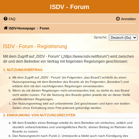
ISDV - Forum
FAQ
Anmelden
ISDV-Homepage
Foren
Sprache:
ISDV - Forum - Registrierung
Mit dem Zugriff auf „ISDV - Forum“ („https://www.isdv.net/forum“) wird zwischen
dir und dem Betreiber ein Vertrag mit folgenden Regelungen geschlossen:
1. NUTZUNGSVERTRAG
Mit dem Zugriff auf „ISDV - Forum“ (im Folgenden „das Board“) schließt du einen
Nutzungsvertrag mit dem Betreiber des Boards ab (im Folgenden „Betreiber“) und
erklärst dich mit den nachfolgenden Regelungen einverstanden.
Wenn du mit diesen Regelungen nicht einverstanden bist, so darfst du das Board
nicht weiter nutzen. Für die Nutzung des Boards gelten jeweils die an dieser Stelle
veröffentlichten Regelungen.
Der Nutzungsvertrag wird auf unbestimmte Zeit geschlossen und kann von beiden
Seiten ohne Einhaltung einer Frist jederzeit gekündigt werden.
2. EINRÄUMUNG VON NUTZUNGSRECHTEN
Mit dem Erstellen eines Beitrags erteilst du dem Betreiber ein einfaches, zeitlich und
räumlich unbeschränktes und unentgeltliches Recht, deinen Beitrag im Rahmen des
Boards zu nutzen.
Das Nutzungsrecht nach Punkt 2, Unterpunkt a bleibt auch nach Kündigung des