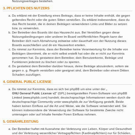
Nutzungsvertrages bestehen.
3. PFLICHTEN DES NUTZERS
Du erklärst mit der Erstellung eines Beitrags, dass er keine Inhalte enthält, die gegen
geltendes Recht oder die guten Sitten verstoßen. Du erklärst insbesondere, dass du
das Recht besitzt, die in deinen Beiträgen verwendeten Links und Bilder zu setzen
bzw. zu verwenden.
Der Betreiber des Boards übt das Hausrecht aus. Bei Verstößen gegen diese
Nutzungsbedingungen oder anderer im Board veröffentlichten Regeln kann der
Betreiber dich nach Abmahnung zeitweise oder dauerhaft von der Nutzung dieses
Boards ausschließen und dir ein Hausverbot erteilen.
Du nimmst zur Kenntnis, dass der Betreiber keine Verantwortung für die Inhalte von
Beiträgen übernimmt, die er nicht selbst erstellt hat oder die er nicht zur Kenntnis
genommen hat. Du gestattest dem Betreiber, dein Benutzerkonto, Beiträge und
Funktionen jederzeit zu löschen oder zu sperren.
Du gestattest dem Betreiber darüber hinaus, deine Beiträge abzuändern, sofern sie
gegen o. g. Regeln verstoßen oder geeignet sind, dem Betreiber oder einem Dritten
Schaden zuzufügen.
4. GENERAL PUBLIC LICENSE
Du nimmst zur Kenntnis, dass es sich bei phpBB um eine unter der „
GNU General Public License v2
“ (GPL) bereitgestellten Foren-Software von phpBB
Limited (www.phpbb.com) handelt; deutschsprachige Informationen werden durch die
deutschsprachige Community unter www.phpbb.de zur Verfügung gestellt. Beide
haben keinen Einfluss auf die Art und Weise, wie die Software verwendet wird. Sie
können insbesondere die Verwendung der Software für bestimmte Zwecke nicht
untersagen oder auf Inhalte fremder Foren Einfluss nehmen.
5. GEWÄHRLEISTUNG
Der Betreiber haftet mit Ausnahme der Verletzung von Leben, Körper und Gesundheit
und der Verletzung wesentlicher Vertragspflichten (Kardinalpflichten) nur für Schäden,