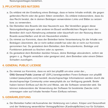
Nutzungsvertrages bestehen.
3. PFLICHTEN DES NUTZERS
Du erklärst mit der Erstellung eines Beitrags, dass er keine Inhalte enthält, die gegen
geltendes Recht oder die guten Sitten verstoßen. Du erklärst insbesondere, dass du
das Recht besitzt, die in deinen Beiträgen verwendeten Links und Bilder zu setzen
bzw. zu verwenden.
Der Betreiber des Boards übt das Hausrecht aus. Bei Verstößen gegen diese
Nutzungsbedingungen oder anderer im Board veröffentlichten Regeln kann der
Betreiber dich nach Abmahnung zeitweise oder dauerhaft von der Nutzung dieses
Boards ausschließen und dir ein Hausverbot erteilen.
Du nimmst zur Kenntnis, dass der Betreiber keine Verantwortung für die Inhalte von
Beiträgen übernimmt, die er nicht selbst erstellt hat oder die er nicht zur Kenntnis
genommen hat. Du gestattest dem Betreiber, dein Benutzerkonto, Beiträge und
Funktionen jederzeit zu löschen oder zu sperren.
Du gestattest dem Betreiber darüber hinaus, deine Beiträge abzuändern, sofern sie
gegen o. g. Regeln verstoßen oder geeignet sind, dem Betreiber oder einem Dritten
Schaden zuzufügen.
4. GENERAL PUBLIC LICENSE
Du nimmst zur Kenntnis, dass es sich bei phpBB um eine unter der „
GNU General Public License v2
“ (GPL) bereitgestellten Foren-Software von phpBB
Limited (www.phpbb.com) handelt; deutschsprachige Informationen werden durch die
deutschsprachige Community unter www.phpbb.de zur Verfügung gestellt. Beide
haben keinen Einfluss auf die Art und Weise, wie die Software verwendet wird. Sie
können insbesondere die Verwendung der Software für bestimmte Zwecke nicht
untersagen oder auf Inhalte fremder Foren Einfluss nehmen.
5. GEWÄHRLEISTUNG
Der Betreiber haftet mit Ausnahme der Verletzung von Leben, Körper und Gesundheit
und der Verletzung wesentlicher Vertragspflichten (Kardinalpflichten) nur für Schäden,