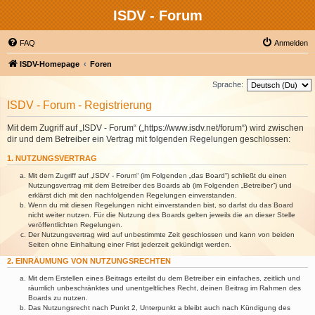
ISDV - Forum
FAQ
Anmelden
ISDV-Homepage
Foren
Sprache:
ISDV - Forum - Registrierung
Mit dem Zugriff auf „ISDV - Forum“ („https://www.isdv.net/forum“) wird zwischen
dir und dem Betreiber ein Vertrag mit folgenden Regelungen geschlossen:
1. NUTZUNGSVERTRAG
Mit dem Zugriff auf „ISDV - Forum“ (im Folgenden „das Board“) schließt du einen
Nutzungsvertrag mit dem Betreiber des Boards ab (im Folgenden „Betreiber“) und
erklärst dich mit den nachfolgenden Regelungen einverstanden.
Wenn du mit diesen Regelungen nicht einverstanden bist, so darfst du das Board
nicht weiter nutzen. Für die Nutzung des Boards gelten jeweils die an dieser Stelle
veröffentlichten Regelungen.
Der Nutzungsvertrag wird auf unbestimmte Zeit geschlossen und kann von beiden
Seiten ohne Einhaltung einer Frist jederzeit gekündigt werden.
2. EINRÄUMUNG VON NUTZUNGSRECHTEN
Mit dem Erstellen eines Beitrags erteilst du dem Betreiber ein einfaches, zeitlich und
räumlich unbeschränktes und unentgeltliches Recht, deinen Beitrag im Rahmen des
Boards zu nutzen.
Das Nutzungsrecht nach Punkt 2, Unterpunkt a bleibt auch nach Kündigung des