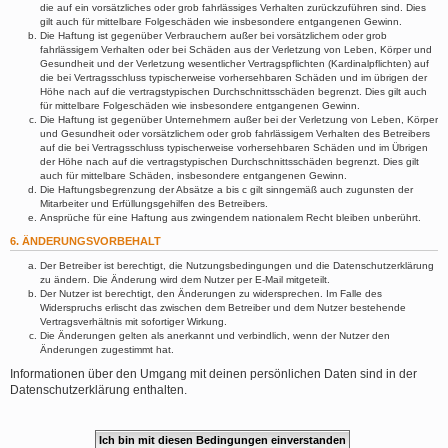
die auf ein vorsätzliches oder grob fahrlässiges Verhalten zurückzuführen sind. Dies
gilt auch für mittelbare Folgeschäden wie insbesondere entgangenen Gewinn.
Die Haftung ist gegenüber Verbrauchern außer bei vorsätzlichem oder grob
fahrlässigem Verhalten oder bei Schäden aus der Verletzung von Leben, Körper und
Gesundheit und der Verletzung wesentlicher Vertragspflichten (Kardinalpflichten) auf
die bei Vertragsschluss typischerweise vorhersehbaren Schäden und im übrigen der
Höhe nach auf die vertragstypischen Durchschnittsschäden begrenzt. Dies gilt auch
für mittelbare Folgeschäden wie insbesondere entgangenen Gewinn.
Die Haftung ist gegenüber Unternehmern außer bei der Verletzung von Leben, Körper
und Gesundheit oder vorsätzlichem oder grob fahrlässigem Verhalten des Betreibers
auf die bei Vertragsschluss typischerweise vorhersehbaren Schäden und im Übrigen
der Höhe nach auf die vertragstypischen Durchschnittsschäden begrenzt. Dies gilt
auch für mittelbare Schäden, insbesondere entgangenen Gewinn.
Die Haftungsbegrenzung der Absätze a bis c gilt sinngemäß auch zugunsten der
Mitarbeiter und Erfüllungsgehilfen des Betreibers.
Ansprüche für eine Haftung aus zwingendem nationalem Recht bleiben unberührt.
6. ÄNDERUNGSVORBEHALT
Der Betreiber ist berechtigt, die Nutzungsbedingungen und die Datenschutzerklärung
zu ändern. Die Änderung wird dem Nutzer per E-Mail mitgeteilt.
Der Nutzer ist berechtigt, den Änderungen zu widersprechen. Im Falle des
Widerspruchs erlischt das zwischen dem Betreiber und dem Nutzer bestehende
Vertragsverhältnis mit sofortiger Wirkung.
Die Änderungen gelten als anerkannt und verbindlich, wenn der Nutzer den
Änderungen zugestimmt hat.
Informationen über den Umgang mit deinen persönlichen Daten sind in der
Datenschutzerklärung enthalten.