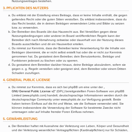
Nutzungsvertrages bestehen.
3. PFLICHTEN DES NUTZERS
Du erklärst mit der Erstellung eines Beitrags, dass er keine Inhalte enthält, die gegen
geltendes Recht oder die guten Sitten verstoßen. Du erklärst insbesondere, dass du
das Recht besitzt, die in deinen Beiträgen verwendeten Links und Bilder zu setzen
bzw. zu verwenden.
Der Betreiber des Boards übt das Hausrecht aus. Bei Verstößen gegen diese
Nutzungsbedingungen oder anderer im Board veröffentlichten Regeln kann der
Betreiber dich nach Abmahnung zeitweise oder dauerhaft von der Nutzung dieses
Boards ausschließen und dir ein Hausverbot erteilen.
Du nimmst zur Kenntnis, dass der Betreiber keine Verantwortung für die Inhalte von
Beiträgen übernimmt, die er nicht selbst erstellt hat oder die er nicht zur Kenntnis
genommen hat. Du gestattest dem Betreiber, dein Benutzerkonto, Beiträge und
Funktionen jederzeit zu löschen oder zu sperren.
Du gestattest dem Betreiber darüber hinaus, deine Beiträge abzuändern, sofern sie
gegen o. g. Regeln verstoßen oder geeignet sind, dem Betreiber oder einem Dritten
Schaden zuzufügen.
4. GENERAL PUBLIC LICENSE
Du nimmst zur Kenntnis, dass es sich bei phpBB um eine unter der „
GNU General Public License v2
“ (GPL) bereitgestellten Foren-Software von phpBB
Limited (www.phpbb.com) handelt; deutschsprachige Informationen werden durch die
deutschsprachige Community unter www.phpbb.de zur Verfügung gestellt. Beide
haben keinen Einfluss auf die Art und Weise, wie die Software verwendet wird. Sie
können insbesondere die Verwendung der Software für bestimmte Zwecke nicht
untersagen oder auf Inhalte fremder Foren Einfluss nehmen.
5. GEWÄHRLEISTUNG
Der Betreiber haftet mit Ausnahme der Verletzung von Leben, Körper und Gesundheit
und der Verletzung wesentlicher Vertragspflichten (Kardinalpflichten) nur für Schäden,