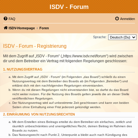
ISDV - Forum
FAQ
Anmelden
ISDV-Homepage
Foren
Sprache:
ISDV - Forum - Registrierung
Mit dem Zugriff auf „ISDV - Forum“ („https://www.isdv.net/forum“) wird zwischen
dir und dem Betreiber ein Vertrag mit folgenden Regelungen geschlossen:
1. NUTZUNGSVERTRAG
Mit dem Zugriff auf „ISDV - Forum“ (im Folgenden „das Board“) schließt du einen
Nutzungsvertrag mit dem Betreiber des Boards ab (im Folgenden „Betreiber“) und
erklärst dich mit den nachfolgenden Regelungen einverstanden.
Wenn du mit diesen Regelungen nicht einverstanden bist, so darfst du das Board
nicht weiter nutzen. Für die Nutzung des Boards gelten jeweils die an dieser Stelle
veröffentlichten Regelungen.
Der Nutzungsvertrag wird auf unbestimmte Zeit geschlossen und kann von beiden
Seiten ohne Einhaltung einer Frist jederzeit gekündigt werden.
2. EINRÄUMUNG VON NUTZUNGSRECHTEN
Mit dem Erstellen eines Beitrags erteilst du dem Betreiber ein einfaches, zeitlich und
räumlich unbeschränktes und unentgeltliches Recht, deinen Beitrag im Rahmen des
Boards zu nutzen.
Das Nutzungsrecht nach Punkt 2, Unterpunkt a bleibt auch nach Kündigung des