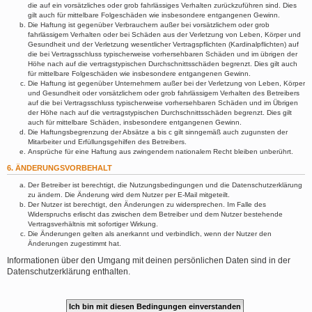
die auf ein vorsätzliches oder grob fahrlässiges Verhalten zurückzuführen sind. Dies
gilt auch für mittelbare Folgeschäden wie insbesondere entgangenen Gewinn.
Die Haftung ist gegenüber Verbrauchern außer bei vorsätzlichem oder grob
fahrlässigem Verhalten oder bei Schäden aus der Verletzung von Leben, Körper und
Gesundheit und der Verletzung wesentlicher Vertragspflichten (Kardinalpflichten) auf
die bei Vertragsschluss typischerweise vorhersehbaren Schäden und im übrigen der
Höhe nach auf die vertragstypischen Durchschnittsschäden begrenzt. Dies gilt auch
für mittelbare Folgeschäden wie insbesondere entgangenen Gewinn.
Die Haftung ist gegenüber Unternehmern außer bei der Verletzung von Leben, Körper
und Gesundheit oder vorsätzlichem oder grob fahrlässigem Verhalten des Betreibers
auf die bei Vertragsschluss typischerweise vorhersehbaren Schäden und im Übrigen
der Höhe nach auf die vertragstypischen Durchschnittsschäden begrenzt. Dies gilt
auch für mittelbare Schäden, insbesondere entgangenen Gewinn.
Die Haftungsbegrenzung der Absätze a bis c gilt sinngemäß auch zugunsten der
Mitarbeiter und Erfüllungsgehilfen des Betreibers.
Ansprüche für eine Haftung aus zwingendem nationalem Recht bleiben unberührt.
6. ÄNDERUNGSVORBEHALT
Der Betreiber ist berechtigt, die Nutzungsbedingungen und die Datenschutzerklärung
zu ändern. Die Änderung wird dem Nutzer per E-Mail mitgeteilt.
Der Nutzer ist berechtigt, den Änderungen zu widersprechen. Im Falle des
Widerspruchs erlischt das zwischen dem Betreiber und dem Nutzer bestehende
Vertragsverhältnis mit sofortiger Wirkung.
Die Änderungen gelten als anerkannt und verbindlich, wenn der Nutzer den
Änderungen zugestimmt hat.
Informationen über den Umgang mit deinen persönlichen Daten sind in der
Datenschutzerklärung enthalten.