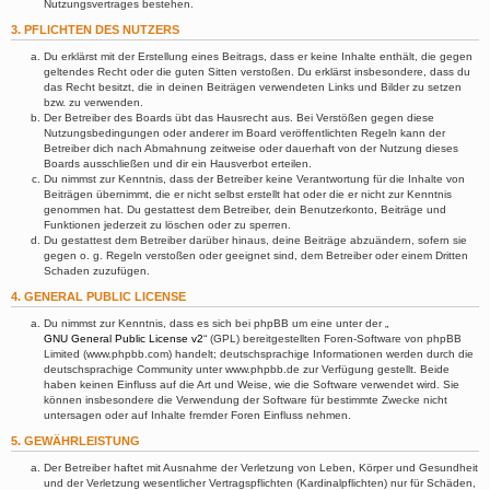
Nutzungsvertrages bestehen.
3. PFLICHTEN DES NUTZERS
Du erklärst mit der Erstellung eines Beitrags, dass er keine Inhalte enthält, die gegen
geltendes Recht oder die guten Sitten verstoßen. Du erklärst insbesondere, dass du
das Recht besitzt, die in deinen Beiträgen verwendeten Links und Bilder zu setzen
bzw. zu verwenden.
Der Betreiber des Boards übt das Hausrecht aus. Bei Verstößen gegen diese
Nutzungsbedingungen oder anderer im Board veröffentlichten Regeln kann der
Betreiber dich nach Abmahnung zeitweise oder dauerhaft von der Nutzung dieses
Boards ausschließen und dir ein Hausverbot erteilen.
Du nimmst zur Kenntnis, dass der Betreiber keine Verantwortung für die Inhalte von
Beiträgen übernimmt, die er nicht selbst erstellt hat oder die er nicht zur Kenntnis
genommen hat. Du gestattest dem Betreiber, dein Benutzerkonto, Beiträge und
Funktionen jederzeit zu löschen oder zu sperren.
Du gestattest dem Betreiber darüber hinaus, deine Beiträge abzuändern, sofern sie
gegen o. g. Regeln verstoßen oder geeignet sind, dem Betreiber oder einem Dritten
Schaden zuzufügen.
4. GENERAL PUBLIC LICENSE
Du nimmst zur Kenntnis, dass es sich bei phpBB um eine unter der „
GNU General Public License v2
“ (GPL) bereitgestellten Foren-Software von phpBB
Limited (www.phpbb.com) handelt; deutschsprachige Informationen werden durch die
deutschsprachige Community unter www.phpbb.de zur Verfügung gestellt. Beide
haben keinen Einfluss auf die Art und Weise, wie die Software verwendet wird. Sie
können insbesondere die Verwendung der Software für bestimmte Zwecke nicht
untersagen oder auf Inhalte fremder Foren Einfluss nehmen.
5. GEWÄHRLEISTUNG
Der Betreiber haftet mit Ausnahme der Verletzung von Leben, Körper und Gesundheit
und der Verletzung wesentlicher Vertragspflichten (Kardinalpflichten) nur für Schäden,