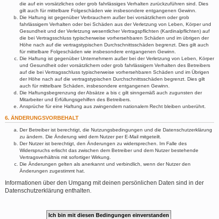
die auf ein vorsätzliches oder grob fahrlässiges Verhalten zurückzuführen sind. Dies
gilt auch für mittelbare Folgeschäden wie insbesondere entgangenen Gewinn.
Die Haftung ist gegenüber Verbrauchern außer bei vorsätzlichem oder grob
fahrlässigem Verhalten oder bei Schäden aus der Verletzung von Leben, Körper und
Gesundheit und der Verletzung wesentlicher Vertragspflichten (Kardinalpflichten) auf
die bei Vertragsschluss typischerweise vorhersehbaren Schäden und im übrigen der
Höhe nach auf die vertragstypischen Durchschnittsschäden begrenzt. Dies gilt auch
für mittelbare Folgeschäden wie insbesondere entgangenen Gewinn.
Die Haftung ist gegenüber Unternehmern außer bei der Verletzung von Leben, Körper
und Gesundheit oder vorsätzlichem oder grob fahrlässigem Verhalten des Betreibers
auf die bei Vertragsschluss typischerweise vorhersehbaren Schäden und im Übrigen
der Höhe nach auf die vertragstypischen Durchschnittsschäden begrenzt. Dies gilt
auch für mittelbare Schäden, insbesondere entgangenen Gewinn.
Die Haftungsbegrenzung der Absätze a bis c gilt sinngemäß auch zugunsten der
Mitarbeiter und Erfüllungsgehilfen des Betreibers.
Ansprüche für eine Haftung aus zwingendem nationalem Recht bleiben unberührt.
6. ÄNDERUNGSVORBEHALT
Der Betreiber ist berechtigt, die Nutzungsbedingungen und die Datenschutzerklärung
zu ändern. Die Änderung wird dem Nutzer per E-Mail mitgeteilt.
Der Nutzer ist berechtigt, den Änderungen zu widersprechen. Im Falle des
Widerspruchs erlischt das zwischen dem Betreiber und dem Nutzer bestehende
Vertragsverhältnis mit sofortiger Wirkung.
Die Änderungen gelten als anerkannt und verbindlich, wenn der Nutzer den
Änderungen zugestimmt hat.
Informationen über den Umgang mit deinen persönlichen Daten sind in der
Datenschutzerklärung enthalten.