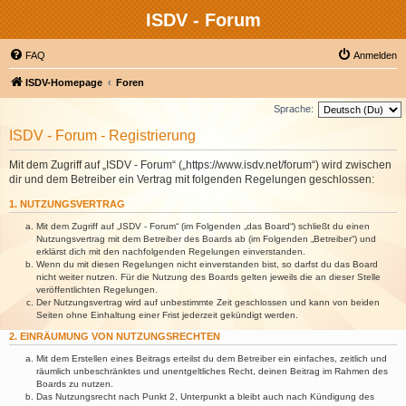
ISDV - Forum
FAQ
Anmelden
ISDV-Homepage
Foren
Sprache:
ISDV - Forum - Registrierung
Mit dem Zugriff auf „ISDV - Forum“ („https://www.isdv.net/forum“) wird zwischen
dir und dem Betreiber ein Vertrag mit folgenden Regelungen geschlossen:
1. NUTZUNGSVERTRAG
Mit dem Zugriff auf „ISDV - Forum“ (im Folgenden „das Board“) schließt du einen
Nutzungsvertrag mit dem Betreiber des Boards ab (im Folgenden „Betreiber“) und
erklärst dich mit den nachfolgenden Regelungen einverstanden.
Wenn du mit diesen Regelungen nicht einverstanden bist, so darfst du das Board
nicht weiter nutzen. Für die Nutzung des Boards gelten jeweils die an dieser Stelle
veröffentlichten Regelungen.
Der Nutzungsvertrag wird auf unbestimmte Zeit geschlossen und kann von beiden
Seiten ohne Einhaltung einer Frist jederzeit gekündigt werden.
2. EINRÄUMUNG VON NUTZUNGSRECHTEN
Mit dem Erstellen eines Beitrags erteilst du dem Betreiber ein einfaches, zeitlich und
räumlich unbeschränktes und unentgeltliches Recht, deinen Beitrag im Rahmen des
Boards zu nutzen.
Das Nutzungsrecht nach Punkt 2, Unterpunkt a bleibt auch nach Kündigung des