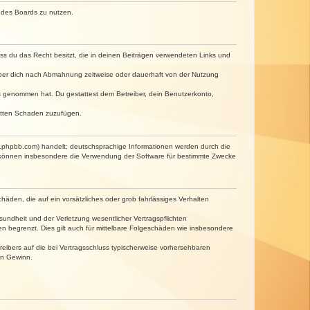
n des Boards zu nutzen.
dass du das Recht besitzt, die in deinen Beiträgen verwendeten Links und
iber dich nach Abmahnung zeitweise oder dauerhaft von der Nutzung
tnis genommen hat. Du gestattest dem Betreiber, dein Benutzerkonto,
ritten Schaden zuzufügen.
w.phpbb.com) handelt; deutschsprachige Informationen werden durch die
e können insbesondere die Verwendung der Software für bestimmte Zwecke
häden, die auf ein vorsätzliches oder grob fahrlässiges Verhalten
undheit und der Verletzung wesentlicher Vertragspflichten
n begrenzt. Dies gilt auch für mittelbare Folgeschäden wie insbesondere
eibers auf die bei Vertragsschluss typischerweise vorhersehbaren
en Gewinn.