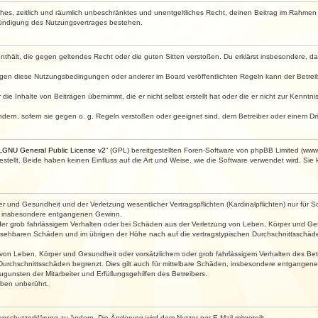
faches, zeitlich und räumlich unbeschränktes und unentgeltliches Recht, deinen Beitrag im Rahme
Kündigung des Nutzungsvertrages bestehen.
e enthält, die gegen geltendes Recht oder die guten Sitten verstoßen. Du erklärst insbesondere, 
egen diese Nutzungsbedingungen oder anderer im Board veröffentlichten Regeln kann der Betre
die Inhalte von Beiträgen übernimmt, die er nicht selbst erstellt hat oder die er nicht zur Kenn
ndern, sofern sie gegen o. g. Regeln verstoßen oder geeignet sind, dem Betreiber oder einem D
„
GNU General Public License v2
“ (GPL) bereitgestellten Foren-Software von phpBB Limited (ww
ellt. Beide haben keinen Einfluss auf die Art und Weise, wie die Software verwendet wird. Si
 und Gesundheit und der Verletzung wesentlicher Vertragspflichten (Kardinalpflichten) nur für Sc
wie insbesondere entgangenen Gewinn.
der grob fahrlässigem Verhalten oder bei Schäden aus der Verletzung von Leben, Körper und Ges
rhersehbaren Schäden und im übrigen der Höhe nach auf die vertragstypischen Durchschnittsschäde
von Leben, Körper und Gesundheit oder vorsätzlichem oder grob fahrlässigem Verhalten des Betr
Durchschnittsschäden begrenzt. Dies gilt auch für mittelbare Schäden, insbesondere entgangen
gunsten der Mitarbeiter und Erfüllungsgehilfen des Betreibers.
ben unberührt.
enschutzerklärung zu ändern. Die Änderung wird dem Nutzer per E-Mail mitgeteilt.