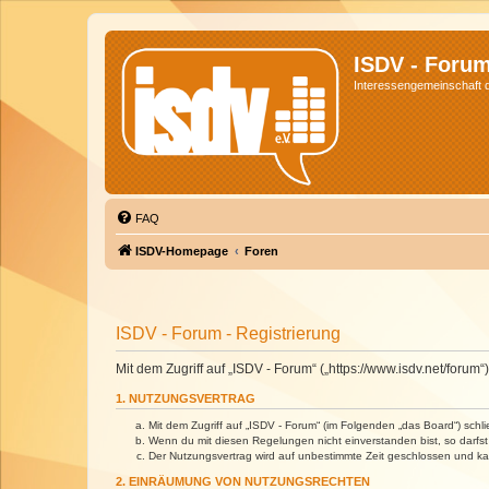
ISDV - Foru
Interessengemeinschaft de
FAQ
ISDV-Homepage
Foren
ISDV - Forum - Registrierung
Mit dem Zugriff auf „ISDV - Forum“ („https://www.isdv.net/foru
1. NUTZUNGSVERTRAG
Mit dem Zugriff auf „ISDV - Forum“ (im Folgenden „das Board“) sch
Wenn du mit diesen Regelungen nicht einverstanden bist, so darfst 
Der Nutzungsvertrag wird auf unbestimmte Zeit geschlossen und kan
2. EINRÄUMUNG VON NUTZUNGSRECHTEN