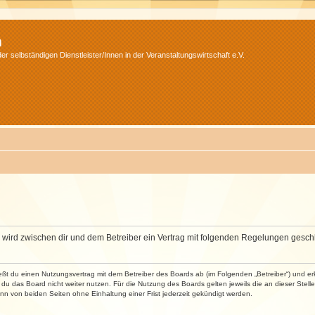
m
r selbständigen Dienstleister/Innen in der Veranstaltungswirtschaft e.V.
m“) wird zwischen dir und dem Betreiber ein Vertrag mit folgenden Regelungen gesch
ließt du einen Nutzungsvertrag mit dem Betreiber des Boards ab (im Folgenden „Betreiber“) und 
du das Board nicht weiter nutzen. Für die Nutzung des Boards gelten jeweils die an dieser Stell
n von beiden Seiten ohne Einhaltung einer Frist jederzeit gekündigt werden.