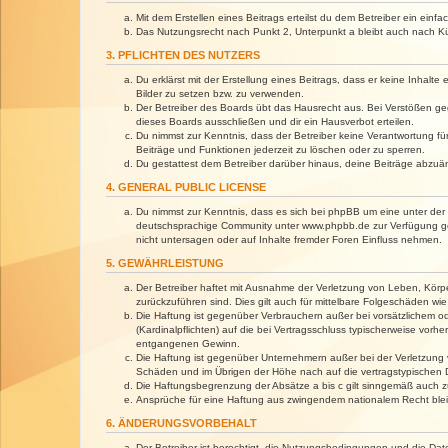
Mit dem Erstellen eines Beitrags erteilst du dem Betreiber ein ein
Das Nutzungsrecht nach Punkt 2, Unterpunkt a bleibt auch nach 
3. PFLICHTEN DES NUTZERS
Du erklärst mit der Erstellung eines Beitrags, dass er keine Inhalt
Bilder zu setzen bzw. zu verwenden.
Der Betreiber des Boards übt das Hausrecht aus. Bei Verstößen g
dieses Boards ausschließen und dir ein Hausverbot erteilen.
Du nimmst zur Kenntnis, dass der Betreiber keine Verantwortung für 
Beiträge und Funktionen jederzeit zu löschen oder zu sperren.
Du gestattest dem Betreiber darüber hinaus, deine Beiträge abzuä
4. GENERAL PUBLIC LICENSE
Du nimmst zur Kenntnis, dass es sich bei phpBB um eine unter der 
deutschsprachige Community unter www.phpbb.de zur Verfügung gest
nicht untersagen oder auf Inhalte fremder Foren Einfluss nehmen.
5. GEWÄHRLEISTUNG
Der Betreiber haftet mit Ausnahme der Verletzung von Leben, Körper
zurückzuführen sind. Dies gilt auch für mittelbare Folgeschäden 
Die Haftung ist gegenüber Verbrauchern außer bei vorsätzlichem o
(Kardinalpflichten) auf die bei Vertragsschluss typischerweise vo
entgangenen Gewinn.
Die Haftung ist gegenüber Unternehmern außer bei der Verletzung 
Schäden und im Übrigen der Höhe nach auf die vertragstypischen 
Die Haftungsbegrenzung der Absätze a bis c gilt sinngemäß auch zu
Ansprüche für eine Haftung aus zwingendem nationalem Recht blei
6. ÄNDERUNGSVORBEHALT
Der Betreiber ist berechtigt, die Nutzungsbedingungen und die Dat