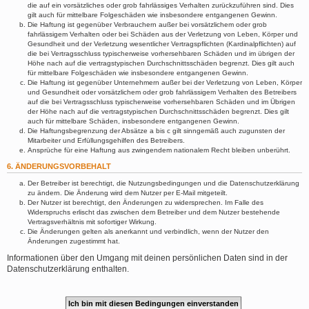
die auf ein vorsätzliches oder grob fahrlässiges Verhalten zurückzuführen sind. Dies
gilt auch für mittelbare Folgeschäden wie insbesondere entgangenen Gewinn.
Die Haftung ist gegenüber Verbrauchern außer bei vorsätzlichem oder grob
fahrlässigem Verhalten oder bei Schäden aus der Verletzung von Leben, Körper und
Gesundheit und der Verletzung wesentlicher Vertragspflichten (Kardinalpflichten) auf
die bei Vertragsschluss typischerweise vorhersehbaren Schäden und im übrigen der
Höhe nach auf die vertragstypischen Durchschnittsschäden begrenzt. Dies gilt auch
für mittelbare Folgeschäden wie insbesondere entgangenen Gewinn.
Die Haftung ist gegenüber Unternehmern außer bei der Verletzung von Leben, Körper
und Gesundheit oder vorsätzlichem oder grob fahrlässigem Verhalten des Betreibers
auf die bei Vertragsschluss typischerweise vorhersehbaren Schäden und im Übrigen
der Höhe nach auf die vertragstypischen Durchschnittsschäden begrenzt. Dies gilt
auch für mittelbare Schäden, insbesondere entgangenen Gewinn.
Die Haftungsbegrenzung der Absätze a bis c gilt sinngemäß auch zugunsten der
Mitarbeiter und Erfüllungsgehilfen des Betreibers.
Ansprüche für eine Haftung aus zwingendem nationalem Recht bleiben unberührt.
6. ÄNDERUNGSVORBEHALT
Der Betreiber ist berechtigt, die Nutzungsbedingungen und die Datenschutzerklärung
zu ändern. Die Änderung wird dem Nutzer per E-Mail mitgeteilt.
Der Nutzer ist berechtigt, den Änderungen zu widersprechen. Im Falle des
Widerspruchs erlischt das zwischen dem Betreiber und dem Nutzer bestehende
Vertragsverhältnis mit sofortiger Wirkung.
Die Änderungen gelten als anerkannt und verbindlich, wenn der Nutzer den
Änderungen zugestimmt hat.
Informationen über den Umgang mit deinen persönlichen Daten sind in der
Datenschutzerklärung enthalten.