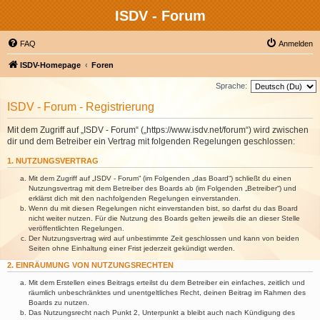
ISDV - Forum
FAQ
Anmelden
ISDV-Homepage
Foren
Sprache:
ISDV - Forum - Registrierung
Mit dem Zugriff auf „ISDV - Forum“ („https://www.isdv.net/forum“) wird zwischen
dir und dem Betreiber ein Vertrag mit folgenden Regelungen geschlossen:
1. NUTZUNGSVERTRAG
Mit dem Zugriff auf „ISDV - Forum“ (im Folgenden „das Board“) schließt du einen
Nutzungsvertrag mit dem Betreiber des Boards ab (im Folgenden „Betreiber“) und
erklärst dich mit den nachfolgenden Regelungen einverstanden.
Wenn du mit diesen Regelungen nicht einverstanden bist, so darfst du das Board
nicht weiter nutzen. Für die Nutzung des Boards gelten jeweils die an dieser Stelle
veröffentlichten Regelungen.
Der Nutzungsvertrag wird auf unbestimmte Zeit geschlossen und kann von beiden
Seiten ohne Einhaltung einer Frist jederzeit gekündigt werden.
2. EINRÄUMUNG VON NUTZUNGSRECHTEN
Mit dem Erstellen eines Beitrags erteilst du dem Betreiber ein einfaches, zeitlich und
räumlich unbeschränktes und unentgeltliches Recht, deinen Beitrag im Rahmen des
Boards zu nutzen.
Das Nutzungsrecht nach Punkt 2, Unterpunkt a bleibt auch nach Kündigung des