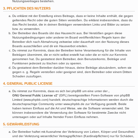
Nutzungsvertrages bestehen.
3. PFLICHTEN DES NUTZERS
Du erklärst mit der Erstellung eines Beitrags, dass er keine Inhalte enthält, die gegen
geltendes Recht oder die guten Sitten verstoßen. Du erklärst insbesondere, dass du
das Recht besitzt, die in deinen Beiträgen verwendeten Links und Bilder zu setzen
bzw. zu verwenden.
Der Betreiber des Boards übt das Hausrecht aus. Bei Verstößen gegen diese
Nutzungsbedingungen oder anderer im Board veröffentlichten Regeln kann der
Betreiber dich nach Abmahnung zeitweise oder dauerhaft von der Nutzung dieses
Boards ausschließen und dir ein Hausverbot erteilen.
Du nimmst zur Kenntnis, dass der Betreiber keine Verantwortung für die Inhalte von
Beiträgen übernimmt, die er nicht selbst erstellt hat oder die er nicht zur Kenntnis
genommen hat. Du gestattest dem Betreiber, dein Benutzerkonto, Beiträge und
Funktionen jederzeit zu löschen oder zu sperren.
Du gestattest dem Betreiber darüber hinaus, deine Beiträge abzuändern, sofern sie
gegen o. g. Regeln verstoßen oder geeignet sind, dem Betreiber oder einem Dritten
Schaden zuzufügen.
4. GENERAL PUBLIC LICENSE
Du nimmst zur Kenntnis, dass es sich bei phpBB um eine unter der „
GNU General Public License v2
“ (GPL) bereitgestellten Foren-Software von phpBB
Limited (www.phpbb.com) handelt; deutschsprachige Informationen werden durch die
deutschsprachige Community unter www.phpbb.de zur Verfügung gestellt. Beide
haben keinen Einfluss auf die Art und Weise, wie die Software verwendet wird. Sie
können insbesondere die Verwendung der Software für bestimmte Zwecke nicht
untersagen oder auf Inhalte fremder Foren Einfluss nehmen.
5. GEWÄHRLEISTUNG
Der Betreiber haftet mit Ausnahme der Verletzung von Leben, Körper und Gesundheit
und der Verletzung wesentlicher Vertragspflichten (Kardinalpflichten) nur für Schäden,