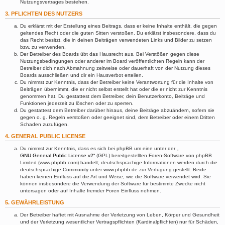
Nutzungsvertrages bestehen.
3. PFLICHTEN DES NUTZERS
Du erklärst mit der Erstellung eines Beitrags, dass er keine Inhalte enthält, die gegen
geltendes Recht oder die guten Sitten verstoßen. Du erklärst insbesondere, dass du
das Recht besitzt, die in deinen Beiträgen verwendeten Links und Bilder zu setzen
bzw. zu verwenden.
Der Betreiber des Boards übt das Hausrecht aus. Bei Verstößen gegen diese
Nutzungsbedingungen oder anderer im Board veröffentlichten Regeln kann der
Betreiber dich nach Abmahnung zeitweise oder dauerhaft von der Nutzung dieses
Boards ausschließen und dir ein Hausverbot erteilen.
Du nimmst zur Kenntnis, dass der Betreiber keine Verantwortung für die Inhalte von
Beiträgen übernimmt, die er nicht selbst erstellt hat oder die er nicht zur Kenntnis
genommen hat. Du gestattest dem Betreiber, dein Benutzerkonto, Beiträge und
Funktionen jederzeit zu löschen oder zu sperren.
Du gestattest dem Betreiber darüber hinaus, deine Beiträge abzuändern, sofern sie
gegen o. g. Regeln verstoßen oder geeignet sind, dem Betreiber oder einem Dritten
Schaden zuzufügen.
4. GENERAL PUBLIC LICENSE
Du nimmst zur Kenntnis, dass es sich bei phpBB um eine unter der „
GNU General Public License v2
“ (GPL) bereitgestellten Foren-Software von phpBB
Limited (www.phpbb.com) handelt; deutschsprachige Informationen werden durch die
deutschsprachige Community unter www.phpbb.de zur Verfügung gestellt. Beide
haben keinen Einfluss auf die Art und Weise, wie die Software verwendet wird. Sie
können insbesondere die Verwendung der Software für bestimmte Zwecke nicht
untersagen oder auf Inhalte fremder Foren Einfluss nehmen.
5. GEWÄHRLEISTUNG
Der Betreiber haftet mit Ausnahme der Verletzung von Leben, Körper und Gesundheit
und der Verletzung wesentlicher Vertragspflichten (Kardinalpflichten) nur für Schäden,