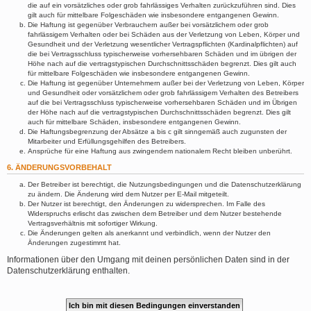
die auf ein vorsätzliches oder grob fahrlässiges Verhalten zurückzuführen sind. Dies
gilt auch für mittelbare Folgeschäden wie insbesondere entgangenen Gewinn.
Die Haftung ist gegenüber Verbrauchern außer bei vorsätzlichem oder grob
fahrlässigem Verhalten oder bei Schäden aus der Verletzung von Leben, Körper und
Gesundheit und der Verletzung wesentlicher Vertragspflichten (Kardinalpflichten) auf
die bei Vertragsschluss typischerweise vorhersehbaren Schäden und im übrigen der
Höhe nach auf die vertragstypischen Durchschnittsschäden begrenzt. Dies gilt auch
für mittelbare Folgeschäden wie insbesondere entgangenen Gewinn.
Die Haftung ist gegenüber Unternehmern außer bei der Verletzung von Leben, Körper
und Gesundheit oder vorsätzlichem oder grob fahrlässigem Verhalten des Betreibers
auf die bei Vertragsschluss typischerweise vorhersehbaren Schäden und im Übrigen
der Höhe nach auf die vertragstypischen Durchschnittsschäden begrenzt. Dies gilt
auch für mittelbare Schäden, insbesondere entgangenen Gewinn.
Die Haftungsbegrenzung der Absätze a bis c gilt sinngemäß auch zugunsten der
Mitarbeiter und Erfüllungsgehilfen des Betreibers.
Ansprüche für eine Haftung aus zwingendem nationalem Recht bleiben unberührt.
6. ÄNDERUNGSVORBEHALT
Der Betreiber ist berechtigt, die Nutzungsbedingungen und die Datenschutzerklärung
zu ändern. Die Änderung wird dem Nutzer per E-Mail mitgeteilt.
Der Nutzer ist berechtigt, den Änderungen zu widersprechen. Im Falle des
Widerspruchs erlischt das zwischen dem Betreiber und dem Nutzer bestehende
Vertragsverhältnis mit sofortiger Wirkung.
Die Änderungen gelten als anerkannt und verbindlich, wenn der Nutzer den
Änderungen zugestimmt hat.
Informationen über den Umgang mit deinen persönlichen Daten sind in der
Datenschutzerklärung enthalten.