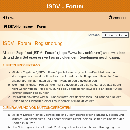
ISDV - Forum
FAQ
Anmelden
ISDV-Homepage
Foren
Sprache:
ISDV - Forum - Registrierung
Mit dem Zugriff auf „ISDV - Forum“ („https://www.isdv.net/forum“) wird zwischen
dir und dem Betreiber ein Vertrag mit folgenden Regelungen geschlossen:
1. NUTZUNGSVERTRAG
Mit dem Zugriff auf „ISDV - Forum“ (im Folgenden „das Board“) schließt du einen
Nutzungsvertrag mit dem Betreiber des Boards ab (im Folgenden „Betreiber“) und
erklärst dich mit den nachfolgenden Regelungen einverstanden.
Wenn du mit diesen Regelungen nicht einverstanden bist, so darfst du das Board
nicht weiter nutzen. Für die Nutzung des Boards gelten jeweils die an dieser Stelle
veröffentlichten Regelungen.
Der Nutzungsvertrag wird auf unbestimmte Zeit geschlossen und kann von beiden
Seiten ohne Einhaltung einer Frist jederzeit gekündigt werden.
2. EINRÄUMUNG VON NUTZUNGSRECHTEN
Mit dem Erstellen eines Beitrags erteilst du dem Betreiber ein einfaches, zeitlich und
räumlich unbeschränktes und unentgeltliches Recht, deinen Beitrag im Rahmen des
Boards zu nutzen.
Das Nutzungsrecht nach Punkt 2, Unterpunkt a bleibt auch nach Kündigung des