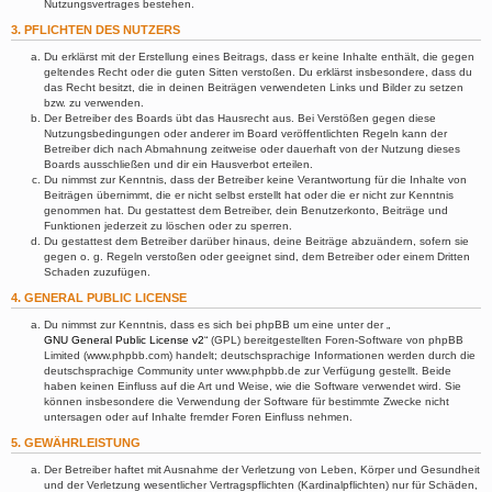
Nutzungsvertrages bestehen.
3. PFLICHTEN DES NUTZERS
Du erklärst mit der Erstellung eines Beitrags, dass er keine Inhalte enthält, die gegen
geltendes Recht oder die guten Sitten verstoßen. Du erklärst insbesondere, dass du
das Recht besitzt, die in deinen Beiträgen verwendeten Links und Bilder zu setzen
bzw. zu verwenden.
Der Betreiber des Boards übt das Hausrecht aus. Bei Verstößen gegen diese
Nutzungsbedingungen oder anderer im Board veröffentlichten Regeln kann der
Betreiber dich nach Abmahnung zeitweise oder dauerhaft von der Nutzung dieses
Boards ausschließen und dir ein Hausverbot erteilen.
Du nimmst zur Kenntnis, dass der Betreiber keine Verantwortung für die Inhalte von
Beiträgen übernimmt, die er nicht selbst erstellt hat oder die er nicht zur Kenntnis
genommen hat. Du gestattest dem Betreiber, dein Benutzerkonto, Beiträge und
Funktionen jederzeit zu löschen oder zu sperren.
Du gestattest dem Betreiber darüber hinaus, deine Beiträge abzuändern, sofern sie
gegen o. g. Regeln verstoßen oder geeignet sind, dem Betreiber oder einem Dritten
Schaden zuzufügen.
4. GENERAL PUBLIC LICENSE
Du nimmst zur Kenntnis, dass es sich bei phpBB um eine unter der „
GNU General Public License v2
“ (GPL) bereitgestellten Foren-Software von phpBB
Limited (www.phpbb.com) handelt; deutschsprachige Informationen werden durch die
deutschsprachige Community unter www.phpbb.de zur Verfügung gestellt. Beide
haben keinen Einfluss auf die Art und Weise, wie die Software verwendet wird. Sie
können insbesondere die Verwendung der Software für bestimmte Zwecke nicht
untersagen oder auf Inhalte fremder Foren Einfluss nehmen.
5. GEWÄHRLEISTUNG
Der Betreiber haftet mit Ausnahme der Verletzung von Leben, Körper und Gesundheit
und der Verletzung wesentlicher Vertragspflichten (Kardinalpflichten) nur für Schäden,