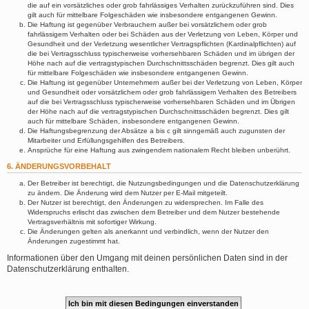
die auf ein vorsätzliches oder grob fahrlässiges Verhalten zurückzuführen sind. Dies
gilt auch für mittelbare Folgeschäden wie insbesondere entgangenen Gewinn.
Die Haftung ist gegenüber Verbrauchern außer bei vorsätzlichem oder grob
fahrlässigem Verhalten oder bei Schäden aus der Verletzung von Leben, Körper und
Gesundheit und der Verletzung wesentlicher Vertragspflichten (Kardinalpflichten) auf
die bei Vertragsschluss typischerweise vorhersehbaren Schäden und im übrigen der
Höhe nach auf die vertragstypischen Durchschnittsschäden begrenzt. Dies gilt auch
für mittelbare Folgeschäden wie insbesondere entgangenen Gewinn.
Die Haftung ist gegenüber Unternehmern außer bei der Verletzung von Leben, Körper
und Gesundheit oder vorsätzlichem oder grob fahrlässigem Verhalten des Betreibers
auf die bei Vertragsschluss typischerweise vorhersehbaren Schäden und im Übrigen
der Höhe nach auf die vertragstypischen Durchschnittsschäden begrenzt. Dies gilt
auch für mittelbare Schäden, insbesondere entgangenen Gewinn.
Die Haftungsbegrenzung der Absätze a bis c gilt sinngemäß auch zugunsten der
Mitarbeiter und Erfüllungsgehilfen des Betreibers.
Ansprüche für eine Haftung aus zwingendem nationalem Recht bleiben unberührt.
6. ÄNDERUNGSVORBEHALT
Der Betreiber ist berechtigt, die Nutzungsbedingungen und die Datenschutzerklärung
zu ändern. Die Änderung wird dem Nutzer per E-Mail mitgeteilt.
Der Nutzer ist berechtigt, den Änderungen zu widersprechen. Im Falle des
Widerspruchs erlischt das zwischen dem Betreiber und dem Nutzer bestehende
Vertragsverhältnis mit sofortiger Wirkung.
Die Änderungen gelten als anerkannt und verbindlich, wenn der Nutzer den
Änderungen zugestimmt hat.
Informationen über den Umgang mit deinen persönlichen Daten sind in der
Datenschutzerklärung enthalten.