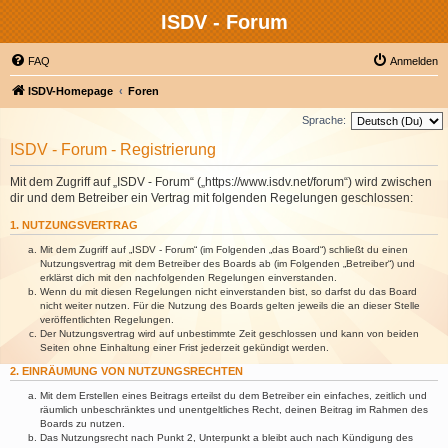
ISDV - Forum
FAQ
Anmelden
ISDV-Homepage
Foren
Sprache:
ISDV - Forum - Registrierung
Mit dem Zugriff auf „ISDV - Forum“ („https://www.isdv.net/forum“) wird zwischen
dir und dem Betreiber ein Vertrag mit folgenden Regelungen geschlossen:
1. NUTZUNGSVERTRAG
Mit dem Zugriff auf „ISDV - Forum“ (im Folgenden „das Board“) schließt du einen
Nutzungsvertrag mit dem Betreiber des Boards ab (im Folgenden „Betreiber“) und
erklärst dich mit den nachfolgenden Regelungen einverstanden.
Wenn du mit diesen Regelungen nicht einverstanden bist, so darfst du das Board
nicht weiter nutzen. Für die Nutzung des Boards gelten jeweils die an dieser Stelle
veröffentlichten Regelungen.
Der Nutzungsvertrag wird auf unbestimmte Zeit geschlossen und kann von beiden
Seiten ohne Einhaltung einer Frist jederzeit gekündigt werden.
2. EINRÄUMUNG VON NUTZUNGSRECHTEN
Mit dem Erstellen eines Beitrags erteilst du dem Betreiber ein einfaches, zeitlich und
räumlich unbeschränktes und unentgeltliches Recht, deinen Beitrag im Rahmen des
Boards zu nutzen.
Das Nutzungsrecht nach Punkt 2, Unterpunkt a bleibt auch nach Kündigung des