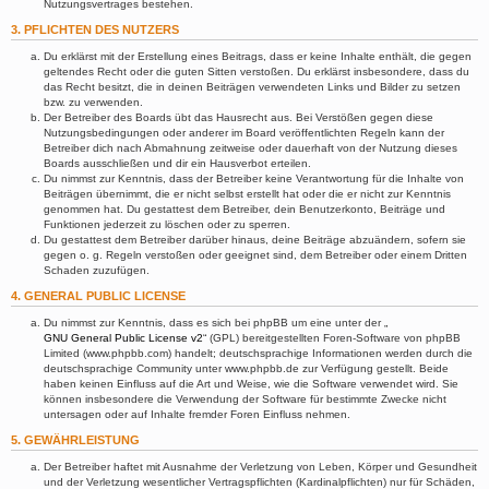
Nutzungsvertrages bestehen.
3. PFLICHTEN DES NUTZERS
Du erklärst mit der Erstellung eines Beitrags, dass er keine Inhalte enthält, die gegen
geltendes Recht oder die guten Sitten verstoßen. Du erklärst insbesondere, dass du
das Recht besitzt, die in deinen Beiträgen verwendeten Links und Bilder zu setzen
bzw. zu verwenden.
Der Betreiber des Boards übt das Hausrecht aus. Bei Verstößen gegen diese
Nutzungsbedingungen oder anderer im Board veröffentlichten Regeln kann der
Betreiber dich nach Abmahnung zeitweise oder dauerhaft von der Nutzung dieses
Boards ausschließen und dir ein Hausverbot erteilen.
Du nimmst zur Kenntnis, dass der Betreiber keine Verantwortung für die Inhalte von
Beiträgen übernimmt, die er nicht selbst erstellt hat oder die er nicht zur Kenntnis
genommen hat. Du gestattest dem Betreiber, dein Benutzerkonto, Beiträge und
Funktionen jederzeit zu löschen oder zu sperren.
Du gestattest dem Betreiber darüber hinaus, deine Beiträge abzuändern, sofern sie
gegen o. g. Regeln verstoßen oder geeignet sind, dem Betreiber oder einem Dritten
Schaden zuzufügen.
4. GENERAL PUBLIC LICENSE
Du nimmst zur Kenntnis, dass es sich bei phpBB um eine unter der „
GNU General Public License v2
“ (GPL) bereitgestellten Foren-Software von phpBB
Limited (www.phpbb.com) handelt; deutschsprachige Informationen werden durch die
deutschsprachige Community unter www.phpbb.de zur Verfügung gestellt. Beide
haben keinen Einfluss auf die Art und Weise, wie die Software verwendet wird. Sie
können insbesondere die Verwendung der Software für bestimmte Zwecke nicht
untersagen oder auf Inhalte fremder Foren Einfluss nehmen.
5. GEWÄHRLEISTUNG
Der Betreiber haftet mit Ausnahme der Verletzung von Leben, Körper und Gesundheit
und der Verletzung wesentlicher Vertragspflichten (Kardinalpflichten) nur für Schäden,