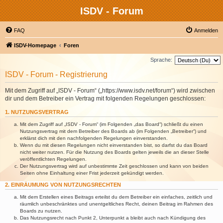
ISDV - Forum
FAQ
Anmelden
ISDV-Homepage
Foren
Sprache:
ISDV - Forum - Registrierung
Mit dem Zugriff auf „ISDV - Forum“ („https://www.isdv.net/forum“) wird zwischen
dir und dem Betreiber ein Vertrag mit folgenden Regelungen geschlossen:
1. NUTZUNGSVERTRAG
Mit dem Zugriff auf „ISDV - Forum“ (im Folgenden „das Board“) schließt du einen
Nutzungsvertrag mit dem Betreiber des Boards ab (im Folgenden „Betreiber“) und
erklärst dich mit den nachfolgenden Regelungen einverstanden.
Wenn du mit diesen Regelungen nicht einverstanden bist, so darfst du das Board
nicht weiter nutzen. Für die Nutzung des Boards gelten jeweils die an dieser Stelle
veröffentlichten Regelungen.
Der Nutzungsvertrag wird auf unbestimmte Zeit geschlossen und kann von beiden
Seiten ohne Einhaltung einer Frist jederzeit gekündigt werden.
2. EINRÄUMUNG VON NUTZUNGSRECHTEN
Mit dem Erstellen eines Beitrags erteilst du dem Betreiber ein einfaches, zeitlich und
räumlich unbeschränktes und unentgeltliches Recht, deinen Beitrag im Rahmen des
Boards zu nutzen.
Das Nutzungsrecht nach Punkt 2, Unterpunkt a bleibt auch nach Kündigung des