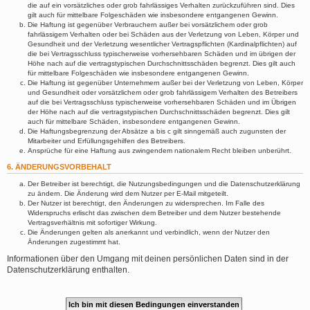
die auf ein vorsätzliches oder grob fahrlässiges Verhalten zurückzuführen sind. Dies
gilt auch für mittelbare Folgeschäden wie insbesondere entgangenen Gewinn.
Die Haftung ist gegenüber Verbrauchern außer bei vorsätzlichem oder grob
fahrlässigem Verhalten oder bei Schäden aus der Verletzung von Leben, Körper und
Gesundheit und der Verletzung wesentlicher Vertragspflichten (Kardinalpflichten) auf
die bei Vertragsschluss typischerweise vorhersehbaren Schäden und im übrigen der
Höhe nach auf die vertragstypischen Durchschnittsschäden begrenzt. Dies gilt auch
für mittelbare Folgeschäden wie insbesondere entgangenen Gewinn.
Die Haftung ist gegenüber Unternehmern außer bei der Verletzung von Leben, Körper
und Gesundheit oder vorsätzlichem oder grob fahrlässigem Verhalten des Betreibers
auf die bei Vertragsschluss typischerweise vorhersehbaren Schäden und im Übrigen
der Höhe nach auf die vertragstypischen Durchschnittsschäden begrenzt. Dies gilt
auch für mittelbare Schäden, insbesondere entgangenen Gewinn.
Die Haftungsbegrenzung der Absätze a bis c gilt sinngemäß auch zugunsten der
Mitarbeiter und Erfüllungsgehilfen des Betreibers.
Ansprüche für eine Haftung aus zwingendem nationalem Recht bleiben unberührt.
6. ÄNDERUNGSVORBEHALT
Der Betreiber ist berechtigt, die Nutzungsbedingungen und die Datenschutzerklärung
zu ändern. Die Änderung wird dem Nutzer per E-Mail mitgeteilt.
Der Nutzer ist berechtigt, den Änderungen zu widersprechen. Im Falle des
Widerspruchs erlischt das zwischen dem Betreiber und dem Nutzer bestehende
Vertragsverhältnis mit sofortiger Wirkung.
Die Änderungen gelten als anerkannt und verbindlich, wenn der Nutzer den
Änderungen zugestimmt hat.
Informationen über den Umgang mit deinen persönlichen Daten sind in der
Datenschutzerklärung enthalten.