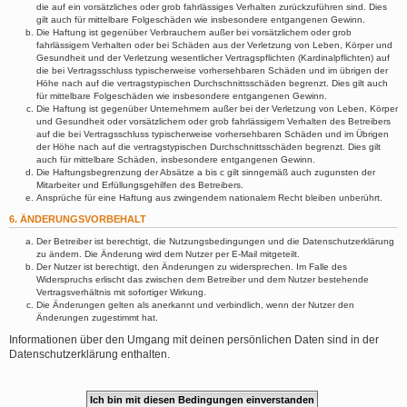
die auf ein vorsätzliches oder grob fahrlässiges Verhalten zurückzuführen sind. Dies
gilt auch für mittelbare Folgeschäden wie insbesondere entgangenen Gewinn.
Die Haftung ist gegenüber Verbrauchern außer bei vorsätzlichem oder grob
fahrlässigem Verhalten oder bei Schäden aus der Verletzung von Leben, Körper und
Gesundheit und der Verletzung wesentlicher Vertragspflichten (Kardinalpflichten) auf
die bei Vertragsschluss typischerweise vorhersehbaren Schäden und im übrigen der
Höhe nach auf die vertragstypischen Durchschnittsschäden begrenzt. Dies gilt auch
für mittelbare Folgeschäden wie insbesondere entgangenen Gewinn.
Die Haftung ist gegenüber Unternehmern außer bei der Verletzung von Leben, Körper
und Gesundheit oder vorsätzlichem oder grob fahrlässigem Verhalten des Betreibers
auf die bei Vertragsschluss typischerweise vorhersehbaren Schäden und im Übrigen
der Höhe nach auf die vertragstypischen Durchschnittsschäden begrenzt. Dies gilt
auch für mittelbare Schäden, insbesondere entgangenen Gewinn.
Die Haftungsbegrenzung der Absätze a bis c gilt sinngemäß auch zugunsten der
Mitarbeiter und Erfüllungsgehilfen des Betreibers.
Ansprüche für eine Haftung aus zwingendem nationalem Recht bleiben unberührt.
6. ÄNDERUNGSVORBEHALT
Der Betreiber ist berechtigt, die Nutzungsbedingungen und die Datenschutzerklärung
zu ändern. Die Änderung wird dem Nutzer per E-Mail mitgeteilt.
Der Nutzer ist berechtigt, den Änderungen zu widersprechen. Im Falle des
Widerspruchs erlischt das zwischen dem Betreiber und dem Nutzer bestehende
Vertragsverhältnis mit sofortiger Wirkung.
Die Änderungen gelten als anerkannt und verbindlich, wenn der Nutzer den
Änderungen zugestimmt hat.
Informationen über den Umgang mit deinen persönlichen Daten sind in der
Datenschutzerklärung enthalten.