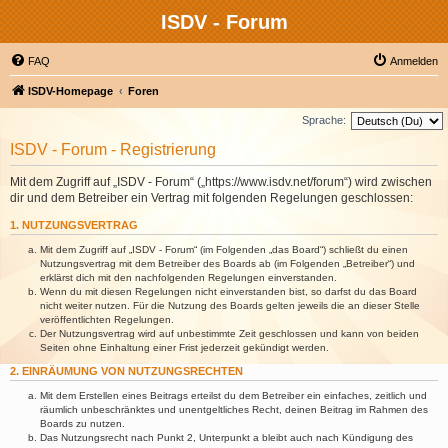
ISDV - Forum
FAQ
Anmelden
ISDV-Homepage
Foren
Sprache:
ISDV - Forum - Registrierung
Mit dem Zugriff auf „ISDV - Forum“ („https://www.isdv.net/forum“) wird zwischen
dir und dem Betreiber ein Vertrag mit folgenden Regelungen geschlossen:
1. NUTZUNGSVERTRAG
Mit dem Zugriff auf „ISDV - Forum“ (im Folgenden „das Board“) schließt du einen
Nutzungsvertrag mit dem Betreiber des Boards ab (im Folgenden „Betreiber“) und
erklärst dich mit den nachfolgenden Regelungen einverstanden.
Wenn du mit diesen Regelungen nicht einverstanden bist, so darfst du das Board
nicht weiter nutzen. Für die Nutzung des Boards gelten jeweils die an dieser Stelle
veröffentlichten Regelungen.
Der Nutzungsvertrag wird auf unbestimmte Zeit geschlossen und kann von beiden
Seiten ohne Einhaltung einer Frist jederzeit gekündigt werden.
2. EINRÄUMUNG VON NUTZUNGSRECHTEN
Mit dem Erstellen eines Beitrags erteilst du dem Betreiber ein einfaches, zeitlich und
räumlich unbeschränktes und unentgeltliches Recht, deinen Beitrag im Rahmen des
Boards zu nutzen.
Das Nutzungsrecht nach Punkt 2, Unterpunkt a bleibt auch nach Kündigung des