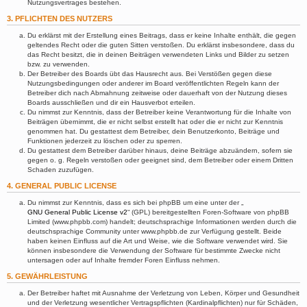
Nutzungsvertrages bestehen.
3. PFLICHTEN DES NUTZERS
Du erklärst mit der Erstellung eines Beitrags, dass er keine Inhalte enthält, die gegen
geltendes Recht oder die guten Sitten verstoßen. Du erklärst insbesondere, dass du
das Recht besitzt, die in deinen Beiträgen verwendeten Links und Bilder zu setzen
bzw. zu verwenden.
Der Betreiber des Boards übt das Hausrecht aus. Bei Verstößen gegen diese
Nutzungsbedingungen oder anderer im Board veröffentlichten Regeln kann der
Betreiber dich nach Abmahnung zeitweise oder dauerhaft von der Nutzung dieses
Boards ausschließen und dir ein Hausverbot erteilen.
Du nimmst zur Kenntnis, dass der Betreiber keine Verantwortung für die Inhalte von
Beiträgen übernimmt, die er nicht selbst erstellt hat oder die er nicht zur Kenntnis
genommen hat. Du gestattest dem Betreiber, dein Benutzerkonto, Beiträge und
Funktionen jederzeit zu löschen oder zu sperren.
Du gestattest dem Betreiber darüber hinaus, deine Beiträge abzuändern, sofern sie
gegen o. g. Regeln verstoßen oder geeignet sind, dem Betreiber oder einem Dritten
Schaden zuzufügen.
4. GENERAL PUBLIC LICENSE
Du nimmst zur Kenntnis, dass es sich bei phpBB um eine unter der „
GNU General Public License v2
“ (GPL) bereitgestellten Foren-Software von phpBB
Limited (www.phpbb.com) handelt; deutschsprachige Informationen werden durch die
deutschsprachige Community unter www.phpbb.de zur Verfügung gestellt. Beide
haben keinen Einfluss auf die Art und Weise, wie die Software verwendet wird. Sie
können insbesondere die Verwendung der Software für bestimmte Zwecke nicht
untersagen oder auf Inhalte fremder Foren Einfluss nehmen.
5. GEWÄHRLEISTUNG
Der Betreiber haftet mit Ausnahme der Verletzung von Leben, Körper und Gesundheit
und der Verletzung wesentlicher Vertragspflichten (Kardinalpflichten) nur für Schäden,