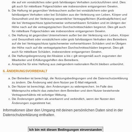
die auf ein vorsätzliches oder grob fahrlässiges Verhalten zurückzuführen sind. Dies
gilt auch für mittelbare Folgeschäden wie insbesondere entgangenen Gewinn.
Die Haftung ist gegenüber Verbrauchern außer bei vorsätzlichem oder grob
fahrlässigem Verhalten oder bei Schäden aus der Verletzung von Leben, Körper und
Gesundheit und der Verletzung wesentlicher Vertragspflichten (Kardinalpflichten) auf
die bei Vertragsschluss typischerweise vorhersehbaren Schäden und im übrigen der
Höhe nach auf die vertragstypischen Durchschnittsschäden begrenzt. Dies gilt auch
für mittelbare Folgeschäden wie insbesondere entgangenen Gewinn.
Die Haftung ist gegenüber Unternehmern außer bei der Verletzung von Leben, Körper
und Gesundheit oder vorsätzlichem oder grob fahrlässigem Verhalten des Betreibers
auf die bei Vertragsschluss typischerweise vorhersehbaren Schäden und im Übrigen
der Höhe nach auf die vertragstypischen Durchschnittsschäden begrenzt. Dies gilt
auch für mittelbare Schäden, insbesondere entgangenen Gewinn.
Die Haftungsbegrenzung der Absätze a bis c gilt sinngemäß auch zugunsten der
Mitarbeiter und Erfüllungsgehilfen des Betreibers.
Ansprüche für eine Haftung aus zwingendem nationalem Recht bleiben unberührt.
6. ÄNDERUNGSVORBEHALT
Der Betreiber ist berechtigt, die Nutzungsbedingungen und die Datenschutzerklärung
zu ändern. Die Änderung wird dem Nutzer per E-Mail mitgeteilt.
Der Nutzer ist berechtigt, den Änderungen zu widersprechen. Im Falle des
Widerspruchs erlischt das zwischen dem Betreiber und dem Nutzer bestehende
Vertragsverhältnis mit sofortiger Wirkung.
Die Änderungen gelten als anerkannt und verbindlich, wenn der Nutzer den
Änderungen zugestimmt hat.
Informationen über den Umgang mit deinen persönlichen Daten sind in der
Datenschutzerklärung enthalten.