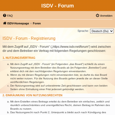
ISDV - Forum
FAQ
Anmelden
ISDV-Homepage
Foren
Sprache:
ISDV - Forum - Registrierung
Mit dem Zugriff auf „ISDV - Forum“ („https://www.isdv.net/forum“) wird zwischen
dir und dem Betreiber ein Vertrag mit folgenden Regelungen geschlossen:
1. NUTZUNGSVERTRAG
Mit dem Zugriff auf „ISDV - Forum“ (im Folgenden „das Board“) schließt du einen
Nutzungsvertrag mit dem Betreiber des Boards ab (im Folgenden „Betreiber“) und
erklärst dich mit den nachfolgenden Regelungen einverstanden.
Wenn du mit diesen Regelungen nicht einverstanden bist, so darfst du das Board
nicht weiter nutzen. Für die Nutzung des Boards gelten jeweils die an dieser Stelle
veröffentlichten Regelungen.
Der Nutzungsvertrag wird auf unbestimmte Zeit geschlossen und kann von beiden
Seiten ohne Einhaltung einer Frist jederzeit gekündigt werden.
2. EINRÄUMUNG VON NUTZUNGSRECHTEN
Mit dem Erstellen eines Beitrags erteilst du dem Betreiber ein einfaches, zeitlich und
räumlich unbeschränktes und unentgeltliches Recht, deinen Beitrag im Rahmen des
Boards zu nutzen.
Das Nutzungsrecht nach Punkt 2, Unterpunkt a bleibt auch nach Kündigung des