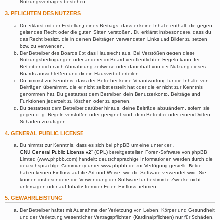
Nutzungsvertrages bestehen.
3. PFLICHTEN DES NUTZERS
Du erklärst mit der Erstellung eines Beitrags, dass er keine Inhalte enthält, die gegen
geltendes Recht oder die guten Sitten verstoßen. Du erklärst insbesondere, dass du
das Recht besitzt, die in deinen Beiträgen verwendeten Links und Bilder zu setzen
bzw. zu verwenden.
Der Betreiber des Boards übt das Hausrecht aus. Bei Verstößen gegen diese
Nutzungsbedingungen oder anderer im Board veröffentlichten Regeln kann der
Betreiber dich nach Abmahnung zeitweise oder dauerhaft von der Nutzung dieses
Boards ausschließen und dir ein Hausverbot erteilen.
Du nimmst zur Kenntnis, dass der Betreiber keine Verantwortung für die Inhalte von
Beiträgen übernimmt, die er nicht selbst erstellt hat oder die er nicht zur Kenntnis
genommen hat. Du gestattest dem Betreiber, dein Benutzerkonto, Beiträge und
Funktionen jederzeit zu löschen oder zu sperren.
Du gestattest dem Betreiber darüber hinaus, deine Beiträge abzuändern, sofern sie
gegen o. g. Regeln verstoßen oder geeignet sind, dem Betreiber oder einem Dritten
Schaden zuzufügen.
4. GENERAL PUBLIC LICENSE
Du nimmst zur Kenntnis, dass es sich bei phpBB um eine unter der „
GNU General Public License v2
“ (GPL) bereitgestellten Foren-Software von phpBB
Limited (www.phpbb.com) handelt; deutschsprachige Informationen werden durch die
deutschsprachige Community unter www.phpbb.de zur Verfügung gestellt. Beide
haben keinen Einfluss auf die Art und Weise, wie die Software verwendet wird. Sie
können insbesondere die Verwendung der Software für bestimmte Zwecke nicht
untersagen oder auf Inhalte fremder Foren Einfluss nehmen.
5. GEWÄHRLEISTUNG
Der Betreiber haftet mit Ausnahme der Verletzung von Leben, Körper und Gesundheit
und der Verletzung wesentlicher Vertragspflichten (Kardinalpflichten) nur für Schäden,