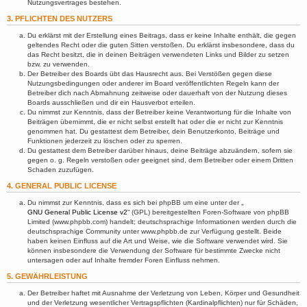
Nutzungsvertrages bestehen.
3. PFLICHTEN DES NUTZERS
Du erklärst mit der Erstellung eines Beitrags, dass er keine Inhalte enthält, die gegen
geltendes Recht oder die guten Sitten verstoßen. Du erklärst insbesondere, dass du
das Recht besitzt, die in deinen Beiträgen verwendeten Links und Bilder zu setzen
bzw. zu verwenden.
Der Betreiber des Boards übt das Hausrecht aus. Bei Verstößen gegen diese
Nutzungsbedingungen oder anderer im Board veröffentlichten Regeln kann der
Betreiber dich nach Abmahnung zeitweise oder dauerhaft von der Nutzung dieses
Boards ausschließen und dir ein Hausverbot erteilen.
Du nimmst zur Kenntnis, dass der Betreiber keine Verantwortung für die Inhalte von
Beiträgen übernimmt, die er nicht selbst erstellt hat oder die er nicht zur Kenntnis
genommen hat. Du gestattest dem Betreiber, dein Benutzerkonto, Beiträge und
Funktionen jederzeit zu löschen oder zu sperren.
Du gestattest dem Betreiber darüber hinaus, deine Beiträge abzuändern, sofern sie
gegen o. g. Regeln verstoßen oder geeignet sind, dem Betreiber oder einem Dritten
Schaden zuzufügen.
4. GENERAL PUBLIC LICENSE
Du nimmst zur Kenntnis, dass es sich bei phpBB um eine unter der „
GNU General Public License v2
“ (GPL) bereitgestellten Foren-Software von phpBB
Limited (www.phpbb.com) handelt; deutschsprachige Informationen werden durch die
deutschsprachige Community unter www.phpbb.de zur Verfügung gestellt. Beide
haben keinen Einfluss auf die Art und Weise, wie die Software verwendet wird. Sie
können insbesondere die Verwendung der Software für bestimmte Zwecke nicht
untersagen oder auf Inhalte fremder Foren Einfluss nehmen.
5. GEWÄHRLEISTUNG
Der Betreiber haftet mit Ausnahme der Verletzung von Leben, Körper und Gesundheit
und der Verletzung wesentlicher Vertragspflichten (Kardinalpflichten) nur für Schäden,