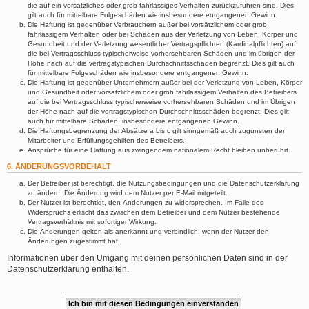
die auf ein vorsätzliches oder grob fahrlässiges Verhalten zurückzuführen sind. Dies
gilt auch für mittelbare Folgeschäden wie insbesondere entgangenen Gewinn.
Die Haftung ist gegenüber Verbrauchern außer bei vorsätzlichem oder grob
fahrlässigem Verhalten oder bei Schäden aus der Verletzung von Leben, Körper und
Gesundheit und der Verletzung wesentlicher Vertragspflichten (Kardinalpflichten) auf
die bei Vertragsschluss typischerweise vorhersehbaren Schäden und im übrigen der
Höhe nach auf die vertragstypischen Durchschnittsschäden begrenzt. Dies gilt auch
für mittelbare Folgeschäden wie insbesondere entgangenen Gewinn.
Die Haftung ist gegenüber Unternehmern außer bei der Verletzung von Leben, Körper
und Gesundheit oder vorsätzlichem oder grob fahrlässigem Verhalten des Betreibers
auf die bei Vertragsschluss typischerweise vorhersehbaren Schäden und im Übrigen
der Höhe nach auf die vertragstypischen Durchschnittsschäden begrenzt. Dies gilt
auch für mittelbare Schäden, insbesondere entgangenen Gewinn.
Die Haftungsbegrenzung der Absätze a bis c gilt sinngemäß auch zugunsten der
Mitarbeiter und Erfüllungsgehilfen des Betreibers.
Ansprüche für eine Haftung aus zwingendem nationalem Recht bleiben unberührt.
6. ÄNDERUNGSVORBEHALT
Der Betreiber ist berechtigt, die Nutzungsbedingungen und die Datenschutzerklärung
zu ändern. Die Änderung wird dem Nutzer per E-Mail mitgeteilt.
Der Nutzer ist berechtigt, den Änderungen zu widersprechen. Im Falle des
Widerspruchs erlischt das zwischen dem Betreiber und dem Nutzer bestehende
Vertragsverhältnis mit sofortiger Wirkung.
Die Änderungen gelten als anerkannt und verbindlich, wenn der Nutzer den
Änderungen zugestimmt hat.
Informationen über den Umgang mit deinen persönlichen Daten sind in der
Datenschutzerklärung enthalten.