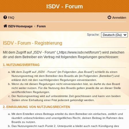
ISDV - Forum
FAQ
Anmelden
ISDV-Homepage
Foren
Sprache:
ISDV - Forum - Registrierung
Mit dem Zugriff auf „ISDV - Forum“ („https://www.isdv.net/forum“) wird zwischen
dir und dem Betreiber ein Vertrag mit folgenden Regelungen geschlossen:
1. NUTZUNGSVERTRAG
Mit dem Zugriff auf „ISDV - Forum“ (im Folgenden „das Board“) schließt du einen
Nutzungsvertrag mit dem Betreiber des Boards ab (im Folgenden „Betreiber“) und
erklärst dich mit den nachfolgenden Regelungen einverstanden.
Wenn du mit diesen Regelungen nicht einverstanden bist, so darfst du das Board
nicht weiter nutzen. Für die Nutzung des Boards gelten jeweils die an dieser Stelle
veröffentlichten Regelungen.
Der Nutzungsvertrag wird auf unbestimmte Zeit geschlossen und kann von beiden
Seiten ohne Einhaltung einer Frist jederzeit gekündigt werden.
2. EINRÄUMUNG VON NUTZUNGSRECHTEN
Mit dem Erstellen eines Beitrags erteilst du dem Betreiber ein einfaches, zeitlich und
räumlich unbeschränktes und unentgeltliches Recht, deinen Beitrag im Rahmen des
Boards zu nutzen.
Das Nutzungsrecht nach Punkt 2, Unterpunkt a bleibt auch nach Kündigung des