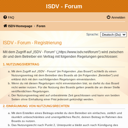
ISDV - Forum
FAQ
Anmelden
ISDV-Homepage
Foren
Sprache:
ISDV - Forum - Registrierung
Mit dem Zugriff auf „ISDV - Forum“ („https://www.isdv.net/forum“) wird zwischen
dir und dem Betreiber ein Vertrag mit folgenden Regelungen geschlossen:
1. NUTZUNGSVERTRAG
Mit dem Zugriff auf „ISDV - Forum“ (im Folgenden „das Board“) schließt du einen
Nutzungsvertrag mit dem Betreiber des Boards ab (im Folgenden „Betreiber“) und
erklärst dich mit den nachfolgenden Regelungen einverstanden.
Wenn du mit diesen Regelungen nicht einverstanden bist, so darfst du das Board
nicht weiter nutzen. Für die Nutzung des Boards gelten jeweils die an dieser Stelle
veröffentlichten Regelungen.
Der Nutzungsvertrag wird auf unbestimmte Zeit geschlossen und kann von beiden
Seiten ohne Einhaltung einer Frist jederzeit gekündigt werden.
2. EINRÄUMUNG VON NUTZUNGSRECHTEN
Mit dem Erstellen eines Beitrags erteilst du dem Betreiber ein einfaches, zeitlich und
räumlich unbeschränktes und unentgeltliches Recht, deinen Beitrag im Rahmen des
Boards zu nutzen.
Das Nutzungsrecht nach Punkt 2, Unterpunkt a bleibt auch nach Kündigung des