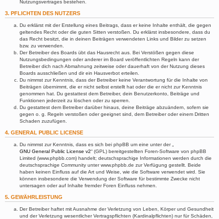
Nutzungsvertrages bestehen.
3. PFLICHTEN DES NUTZERS
Du erklärst mit der Erstellung eines Beitrags, dass er keine Inhalte enthält, die gegen
geltendes Recht oder die guten Sitten verstoßen. Du erklärst insbesondere, dass du
das Recht besitzt, die in deinen Beiträgen verwendeten Links und Bilder zu setzen
bzw. zu verwenden.
Der Betreiber des Boards übt das Hausrecht aus. Bei Verstößen gegen diese
Nutzungsbedingungen oder anderer im Board veröffentlichten Regeln kann der
Betreiber dich nach Abmahnung zeitweise oder dauerhaft von der Nutzung dieses
Boards ausschließen und dir ein Hausverbot erteilen.
Du nimmst zur Kenntnis, dass der Betreiber keine Verantwortung für die Inhalte von
Beiträgen übernimmt, die er nicht selbst erstellt hat oder die er nicht zur Kenntnis
genommen hat. Du gestattest dem Betreiber, dein Benutzerkonto, Beiträge und
Funktionen jederzeit zu löschen oder zu sperren.
Du gestattest dem Betreiber darüber hinaus, deine Beiträge abzuändern, sofern sie
gegen o. g. Regeln verstoßen oder geeignet sind, dem Betreiber oder einem Dritten
Schaden zuzufügen.
4. GENERAL PUBLIC LICENSE
Du nimmst zur Kenntnis, dass es sich bei phpBB um eine unter der „
GNU General Public License v2
“ (GPL) bereitgestellten Foren-Software von phpBB
Limited (www.phpbb.com) handelt; deutschsprachige Informationen werden durch die
deutschsprachige Community unter www.phpbb.de zur Verfügung gestellt. Beide
haben keinen Einfluss auf die Art und Weise, wie die Software verwendet wird. Sie
können insbesondere die Verwendung der Software für bestimmte Zwecke nicht
untersagen oder auf Inhalte fremder Foren Einfluss nehmen.
5. GEWÄHRLEISTUNG
Der Betreiber haftet mit Ausnahme der Verletzung von Leben, Körper und Gesundheit
und der Verletzung wesentlicher Vertragspflichten (Kardinalpflichten) nur für Schäden,