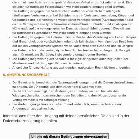
die auf ein vorsätzliches oder grob fahrlässiges Verhalten zurückzuführen sind. Dies
gilt auch für mittelbare Folgeschäden wie insbesondere entgangenen Gewinn.
Die Haftung ist gegenüber Verbrauchern außer bei vorsätzlichem oder grob
fahrlässigem Verhalten oder bei Schäden aus der Verletzung von Leben, Körper und
Gesundheit und der Verletzung wesentlicher Vertragspflichten (Kardinalpflichten) auf
die bei Vertragsschluss typischerweise vorhersehbaren Schäden und im übrigen der
Höhe nach auf die vertragstypischen Durchschnittsschäden begrenzt. Dies gilt auch
für mittelbare Folgeschäden wie insbesondere entgangenen Gewinn.
Die Haftung ist gegenüber Unternehmern außer bei der Verletzung von Leben, Körper
und Gesundheit oder vorsätzlichem oder grob fahrlässigem Verhalten des Betreibers
auf die bei Vertragsschluss typischerweise vorhersehbaren Schäden und im Übrigen
der Höhe nach auf die vertragstypischen Durchschnittsschäden begrenzt. Dies gilt
auch für mittelbare Schäden, insbesondere entgangenen Gewinn.
Die Haftungsbegrenzung der Absätze a bis c gilt sinngemäß auch zugunsten der
Mitarbeiter und Erfüllungsgehilfen des Betreibers.
Ansprüche für eine Haftung aus zwingendem nationalem Recht bleiben unberührt.
6. ÄNDERUNGSVORBEHALT
Der Betreiber ist berechtigt, die Nutzungsbedingungen und die Datenschutzerklärung
zu ändern. Die Änderung wird dem Nutzer per E-Mail mitgeteilt.
Der Nutzer ist berechtigt, den Änderungen zu widersprechen. Im Falle des
Widerspruchs erlischt das zwischen dem Betreiber und dem Nutzer bestehende
Vertragsverhältnis mit sofortiger Wirkung.
Die Änderungen gelten als anerkannt und verbindlich, wenn der Nutzer den
Änderungen zugestimmt hat.
Informationen über den Umgang mit deinen persönlichen Daten sind in der
Datenschutzerklärung enthalten.