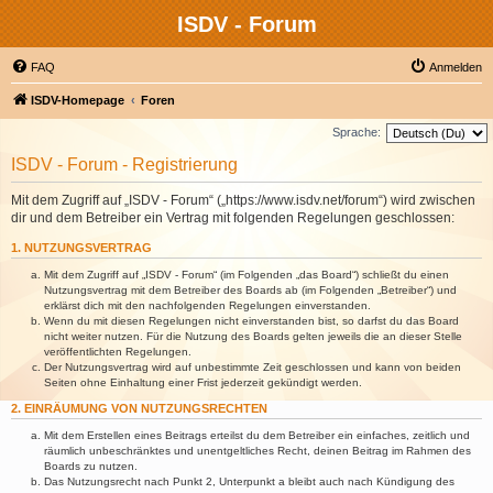
ISDV - Forum
FAQ
Anmelden
ISDV-Homepage
Foren
Sprache:
ISDV - Forum - Registrierung
Mit dem Zugriff auf „ISDV - Forum“ („https://www.isdv.net/forum“) wird zwischen
dir und dem Betreiber ein Vertrag mit folgenden Regelungen geschlossen:
1. NUTZUNGSVERTRAG
Mit dem Zugriff auf „ISDV - Forum“ (im Folgenden „das Board“) schließt du einen
Nutzungsvertrag mit dem Betreiber des Boards ab (im Folgenden „Betreiber“) und
erklärst dich mit den nachfolgenden Regelungen einverstanden.
Wenn du mit diesen Regelungen nicht einverstanden bist, so darfst du das Board
nicht weiter nutzen. Für die Nutzung des Boards gelten jeweils die an dieser Stelle
veröffentlichten Regelungen.
Der Nutzungsvertrag wird auf unbestimmte Zeit geschlossen und kann von beiden
Seiten ohne Einhaltung einer Frist jederzeit gekündigt werden.
2. EINRÄUMUNG VON NUTZUNGSRECHTEN
Mit dem Erstellen eines Beitrags erteilst du dem Betreiber ein einfaches, zeitlich und
räumlich unbeschränktes und unentgeltliches Recht, deinen Beitrag im Rahmen des
Boards zu nutzen.
Das Nutzungsrecht nach Punkt 2, Unterpunkt a bleibt auch nach Kündigung des