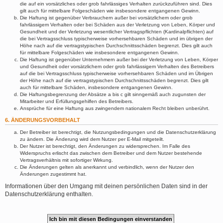
die auf ein vorsätzliches oder grob fahrlässiges Verhalten zurückzuführen sind. Dies
gilt auch für mittelbare Folgeschäden wie insbesondere entgangenen Gewinn.
Die Haftung ist gegenüber Verbrauchern außer bei vorsätzlichem oder grob
fahrlässigem Verhalten oder bei Schäden aus der Verletzung von Leben, Körper und
Gesundheit und der Verletzung wesentlicher Vertragspflichten (Kardinalpflichten) auf
die bei Vertragsschluss typischerweise vorhersehbaren Schäden und im übrigen der
Höhe nach auf die vertragstypischen Durchschnittsschäden begrenzt. Dies gilt auch
für mittelbare Folgeschäden wie insbesondere entgangenen Gewinn.
Die Haftung ist gegenüber Unternehmern außer bei der Verletzung von Leben, Körper
und Gesundheit oder vorsätzlichem oder grob fahrlässigem Verhalten des Betreibers
auf die bei Vertragsschluss typischerweise vorhersehbaren Schäden und im Übrigen
der Höhe nach auf die vertragstypischen Durchschnittsschäden begrenzt. Dies gilt
auch für mittelbare Schäden, insbesondere entgangenen Gewinn.
Die Haftungsbegrenzung der Absätze a bis c gilt sinngemäß auch zugunsten der
Mitarbeiter und Erfüllungsgehilfen des Betreibers.
Ansprüche für eine Haftung aus zwingendem nationalem Recht bleiben unberührt.
6. ÄNDERUNGSVORBEHALT
Der Betreiber ist berechtigt, die Nutzungsbedingungen und die Datenschutzerklärung
zu ändern. Die Änderung wird dem Nutzer per E-Mail mitgeteilt.
Der Nutzer ist berechtigt, den Änderungen zu widersprechen. Im Falle des
Widerspruchs erlischt das zwischen dem Betreiber und dem Nutzer bestehende
Vertragsverhältnis mit sofortiger Wirkung.
Die Änderungen gelten als anerkannt und verbindlich, wenn der Nutzer den
Änderungen zugestimmt hat.
Informationen über den Umgang mit deinen persönlichen Daten sind in der
Datenschutzerklärung enthalten.