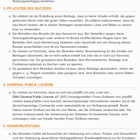
Nutzungsvertrages bestehen.
3. PFLICHTEN DES NUTZERS
Du erklärst mit der Erstellung eines Beitrags, dass er keine Inhalte enthält, die gegen
geltendes Recht oder die guten Sitten verstoßen. Du erklärst insbesondere, dass du
das Recht besitzt, die in deinen Beiträgen verwendeten Links und Bilder zu setzen
bzw. zu verwenden.
Der Betreiber des Boards übt das Hausrecht aus. Bei Verstößen gegen diese
Nutzungsbedingungen oder anderer im Board veröffentlichten Regeln kann der
Betreiber dich nach Abmahnung zeitweise oder dauerhaft von der Nutzung dieses
Boards ausschließen und dir ein Hausverbot erteilen.
Du nimmst zur Kenntnis, dass der Betreiber keine Verantwortung für die Inhalte von
Beiträgen übernimmt, die er nicht selbst erstellt hat oder die er nicht zur Kenntnis
genommen hat. Du gestattest dem Betreiber, dein Benutzerkonto, Beiträge und
Funktionen jederzeit zu löschen oder zu sperren.
Du gestattest dem Betreiber darüber hinaus, deine Beiträge abzuändern, sofern sie
gegen o. g. Regeln verstoßen oder geeignet sind, dem Betreiber oder einem Dritten
Schaden zuzufügen.
4. GENERAL PUBLIC LICENSE
Du nimmst zur Kenntnis, dass es sich bei phpBB um eine unter der „
GNU General Public License v2
“ (GPL) bereitgestellten Foren-Software von phpBB
Limited (www.phpbb.com) handelt; deutschsprachige Informationen werden durch die
deutschsprachige Community unter www.phpbb.de zur Verfügung gestellt. Beide
haben keinen Einfluss auf die Art und Weise, wie die Software verwendet wird. Sie
können insbesondere die Verwendung der Software für bestimmte Zwecke nicht
untersagen oder auf Inhalte fremder Foren Einfluss nehmen.
5. GEWÄHRLEISTUNG
Der Betreiber haftet mit Ausnahme der Verletzung von Leben, Körper und Gesundheit
und der Verletzung wesentlicher Vertragspflichten (Kardinalpflichten) nur für Schäden,