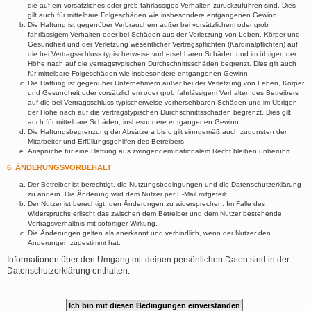
die auf ein vorsätzliches oder grob fahrlässiges Verhalten zurückzuführen sind. Dies
gilt auch für mittelbare Folgeschäden wie insbesondere entgangenen Gewinn.
Die Haftung ist gegenüber Verbrauchern außer bei vorsätzlichem oder grob
fahrlässigem Verhalten oder bei Schäden aus der Verletzung von Leben, Körper und
Gesundheit und der Verletzung wesentlicher Vertragspflichten (Kardinalpflichten) auf
die bei Vertragsschluss typischerweise vorhersehbaren Schäden und im übrigen der
Höhe nach auf die vertragstypischen Durchschnittsschäden begrenzt. Dies gilt auch
für mittelbare Folgeschäden wie insbesondere entgangenen Gewinn.
Die Haftung ist gegenüber Unternehmern außer bei der Verletzung von Leben, Körper
und Gesundheit oder vorsätzlichem oder grob fahrlässigem Verhalten des Betreibers
auf die bei Vertragsschluss typischerweise vorhersehbaren Schäden und im Übrigen
der Höhe nach auf die vertragstypischen Durchschnittsschäden begrenzt. Dies gilt
auch für mittelbare Schäden, insbesondere entgangenen Gewinn.
Die Haftungsbegrenzung der Absätze a bis c gilt sinngemäß auch zugunsten der
Mitarbeiter und Erfüllungsgehilfen des Betreibers.
Ansprüche für eine Haftung aus zwingendem nationalem Recht bleiben unberührt.
6. ÄNDERUNGSVORBEHALT
Der Betreiber ist berechtigt, die Nutzungsbedingungen und die Datenschutzerklärung
zu ändern. Die Änderung wird dem Nutzer per E-Mail mitgeteilt.
Der Nutzer ist berechtigt, den Änderungen zu widersprechen. Im Falle des
Widerspruchs erlischt das zwischen dem Betreiber und dem Nutzer bestehende
Vertragsverhältnis mit sofortiger Wirkung.
Die Änderungen gelten als anerkannt und verbindlich, wenn der Nutzer den
Änderungen zugestimmt hat.
Informationen über den Umgang mit deinen persönlichen Daten sind in der
Datenschutzerklärung enthalten.