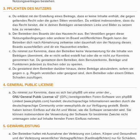
Nutzungsvertrages bestehen.
3. PFLICHTEN DES NUTZERS
Du erklärst mit der Erstellung eines Beitrags, dass er keine Inhalte enthält, die gegen
geltendes Recht oder die guten Sitten verstoßen. Du erklärst insbesondere, dass du
das Recht besitzt, die in deinen Beiträgen verwendeten Links und Bilder zu setzen
bzw. zu verwenden.
Der Betreiber des Boards übt das Hausrecht aus. Bei Verstößen gegen diese
Nutzungsbedingungen oder anderer im Board veröffentlichten Regeln kann der
Betreiber dich nach Abmahnung zeitweise oder dauerhaft von der Nutzung dieses
Boards ausschließen und dir ein Hausverbot erteilen.
Du nimmst zur Kenntnis, dass der Betreiber keine Verantwortung für die Inhalte von
Beiträgen übernimmt, die er nicht selbst erstellt hat oder die er nicht zur Kenntnis
genommen hat. Du gestattest dem Betreiber, dein Benutzerkonto, Beiträge und
Funktionen jederzeit zu löschen oder zu sperren.
Du gestattest dem Betreiber darüber hinaus, deine Beiträge abzuändern, sofern sie
gegen o. g. Regeln verstoßen oder geeignet sind, dem Betreiber oder einem Dritten
Schaden zuzufügen.
4. GENERAL PUBLIC LICENSE
Du nimmst zur Kenntnis, dass es sich bei phpBB um eine unter der „
GNU General Public License v2
“ (GPL) bereitgestellten Foren-Software von phpBB
Limited (www.phpbb.com) handelt; deutschsprachige Informationen werden durch die
deutschsprachige Community unter www.phpbb.de zur Verfügung gestellt. Beide
haben keinen Einfluss auf die Art und Weise, wie die Software verwendet wird. Sie
können insbesondere die Verwendung der Software für bestimmte Zwecke nicht
untersagen oder auf Inhalte fremder Foren Einfluss nehmen.
5. GEWÄHRLEISTUNG
Der Betreiber haftet mit Ausnahme der Verletzung von Leben, Körper und Gesundheit
und der Verletzung wesentlicher Vertragspflichten (Kardinalpflichten) nur für Schäden,