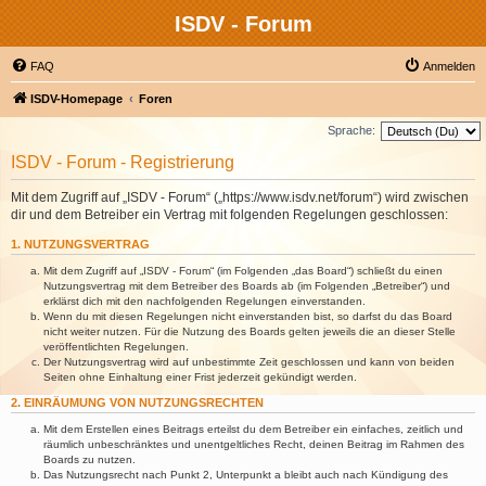
ISDV - Forum
FAQ
Anmelden
ISDV-Homepage
Foren
Sprache:
ISDV - Forum - Registrierung
Mit dem Zugriff auf „ISDV - Forum“ („https://www.isdv.net/forum“) wird zwischen
dir und dem Betreiber ein Vertrag mit folgenden Regelungen geschlossen:
1. NUTZUNGSVERTRAG
Mit dem Zugriff auf „ISDV - Forum“ (im Folgenden „das Board“) schließt du einen
Nutzungsvertrag mit dem Betreiber des Boards ab (im Folgenden „Betreiber“) und
erklärst dich mit den nachfolgenden Regelungen einverstanden.
Wenn du mit diesen Regelungen nicht einverstanden bist, so darfst du das Board
nicht weiter nutzen. Für die Nutzung des Boards gelten jeweils die an dieser Stelle
veröffentlichten Regelungen.
Der Nutzungsvertrag wird auf unbestimmte Zeit geschlossen und kann von beiden
Seiten ohne Einhaltung einer Frist jederzeit gekündigt werden.
2. EINRÄUMUNG VON NUTZUNGSRECHTEN
Mit dem Erstellen eines Beitrags erteilst du dem Betreiber ein einfaches, zeitlich und
räumlich unbeschränktes und unentgeltliches Recht, deinen Beitrag im Rahmen des
Boards zu nutzen.
Das Nutzungsrecht nach Punkt 2, Unterpunkt a bleibt auch nach Kündigung des