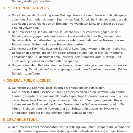
Nutzungsvertrages bestehen.
3. PFLICHTEN DES NUTZERS
Du erklärst mit der Erstellung eines Beitrags, dass er keine Inhalte enthält, die gegen
geltendes Recht oder die guten Sitten verstoßen. Du erklärst insbesondere, dass du
das Recht besitzt, die in deinen Beiträgen verwendeten Links und Bilder zu setzen
bzw. zu verwenden.
Der Betreiber des Boards übt das Hausrecht aus. Bei Verstößen gegen diese
Nutzungsbedingungen oder anderer im Board veröffentlichten Regeln kann der
Betreiber dich nach Abmahnung zeitweise oder dauerhaft von der Nutzung dieses
Boards ausschließen und dir ein Hausverbot erteilen.
Du nimmst zur Kenntnis, dass der Betreiber keine Verantwortung für die Inhalte von
Beiträgen übernimmt, die er nicht selbst erstellt hat oder die er nicht zur Kenntnis
genommen hat. Du gestattest dem Betreiber, dein Benutzerkonto, Beiträge und
Funktionen jederzeit zu löschen oder zu sperren.
Du gestattest dem Betreiber darüber hinaus, deine Beiträge abzuändern, sofern sie
gegen o. g. Regeln verstoßen oder geeignet sind, dem Betreiber oder einem Dritten
Schaden zuzufügen.
4. GENERAL PUBLIC LICENSE
Du nimmst zur Kenntnis, dass es sich bei phpBB um eine unter der „
GNU General Public License v2
“ (GPL) bereitgestellten Foren-Software von phpBB
Limited (www.phpbb.com) handelt; deutschsprachige Informationen werden durch die
deutschsprachige Community unter www.phpbb.de zur Verfügung gestellt. Beide
haben keinen Einfluss auf die Art und Weise, wie die Software verwendet wird. Sie
können insbesondere die Verwendung der Software für bestimmte Zwecke nicht
untersagen oder auf Inhalte fremder Foren Einfluss nehmen.
5. GEWÄHRLEISTUNG
Der Betreiber haftet mit Ausnahme der Verletzung von Leben, Körper und Gesundheit
und der Verletzung wesentlicher Vertragspflichten (Kardinalpflichten) nur für Schäden,