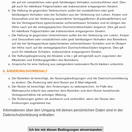
die auf ein vorsätzliches oder grob fahrlässiges Verhalten zurückzuführen sind. Dies
gilt auch für mittelbare Folgeschäden wie insbesondere entgangenen Gewinn.
Die Haftung ist gegenüber Verbrauchern außer bei vorsätzlichem oder grob
fahrlässigem Verhalten oder bei Schäden aus der Verletzung von Leben, Körper und
Gesundheit und der Verletzung wesentlicher Vertragspflichten (Kardinalpflichten) auf
die bei Vertragsschluss typischerweise vorhersehbaren Schäden und im übrigen der
Höhe nach auf die vertragstypischen Durchschnittsschäden begrenzt. Dies gilt auch
für mittelbare Folgeschäden wie insbesondere entgangenen Gewinn.
Die Haftung ist gegenüber Unternehmern außer bei der Verletzung von Leben, Körper
und Gesundheit oder vorsätzlichem oder grob fahrlässigem Verhalten des Betreibers
auf die bei Vertragsschluss typischerweise vorhersehbaren Schäden und im Übrigen
der Höhe nach auf die vertragstypischen Durchschnittsschäden begrenzt. Dies gilt
auch für mittelbare Schäden, insbesondere entgangenen Gewinn.
Die Haftungsbegrenzung der Absätze a bis c gilt sinngemäß auch zugunsten der
Mitarbeiter und Erfüllungsgehilfen des Betreibers.
Ansprüche für eine Haftung aus zwingendem nationalem Recht bleiben unberührt.
6. ÄNDERUNGSVORBEHALT
Der Betreiber ist berechtigt, die Nutzungsbedingungen und die Datenschutzerklärung
zu ändern. Die Änderung wird dem Nutzer per E-Mail mitgeteilt.
Der Nutzer ist berechtigt, den Änderungen zu widersprechen. Im Falle des
Widerspruchs erlischt das zwischen dem Betreiber und dem Nutzer bestehende
Vertragsverhältnis mit sofortiger Wirkung.
Die Änderungen gelten als anerkannt und verbindlich, wenn der Nutzer den
Änderungen zugestimmt hat.
Informationen über den Umgang mit deinen persönlichen Daten sind in der
Datenschutzerklärung enthalten.