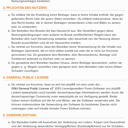
Nutzungsvertrages bestehen.
3. PFLICHTEN DES NUTZERS
Du erklärst mit der Erstellung eines Beitrags, dass er keine Inhalte enthält, die gegen
geltendes Recht oder die guten Sitten verstoßen. Du erklärst insbesondere, dass du
das Recht besitzt, die in deinen Beiträgen verwendeten Links und Bilder zu setzen
bzw. zu verwenden.
Der Betreiber des Boards übt das Hausrecht aus. Bei Verstößen gegen diese
Nutzungsbedingungen oder anderer im Board veröffentlichten Regeln kann der
Betreiber dich nach Abmahnung zeitweise oder dauerhaft von der Nutzung dieses
Boards ausschließen und dir ein Hausverbot erteilen.
Du nimmst zur Kenntnis, dass der Betreiber keine Verantwortung für die Inhalte von
Beiträgen übernimmt, die er nicht selbst erstellt hat oder die er nicht zur Kenntnis
genommen hat. Du gestattest dem Betreiber, dein Benutzerkonto, Beiträge und
Funktionen jederzeit zu löschen oder zu sperren.
Du gestattest dem Betreiber darüber hinaus, deine Beiträge abzuändern, sofern sie
gegen o. g. Regeln verstoßen oder geeignet sind, dem Betreiber oder einem Dritten
Schaden zuzufügen.
4. GENERAL PUBLIC LICENSE
Du nimmst zur Kenntnis, dass es sich bei phpBB um eine unter der „
GNU General Public License v2
“ (GPL) bereitgestellten Foren-Software von phpBB
Limited (www.phpbb.com) handelt; deutschsprachige Informationen werden durch die
deutschsprachige Community unter www.phpbb.de zur Verfügung gestellt. Beide
haben keinen Einfluss auf die Art und Weise, wie die Software verwendet wird. Sie
können insbesondere die Verwendung der Software für bestimmte Zwecke nicht
untersagen oder auf Inhalte fremder Foren Einfluss nehmen.
5. GEWÄHRLEISTUNG
Der Betreiber haftet mit Ausnahme der Verletzung von Leben, Körper und Gesundheit
und der Verletzung wesentlicher Vertragspflichten (Kardinalpflichten) nur für Schäden,