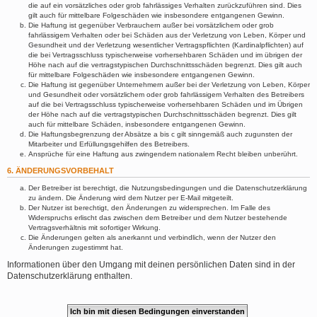
die auf ein vorsätzliches oder grob fahrlässiges Verhalten zurückzuführen sind. Dies
gilt auch für mittelbare Folgeschäden wie insbesondere entgangenen Gewinn.
Die Haftung ist gegenüber Verbrauchern außer bei vorsätzlichem oder grob
fahrlässigem Verhalten oder bei Schäden aus der Verletzung von Leben, Körper und
Gesundheit und der Verletzung wesentlicher Vertragspflichten (Kardinalpflichten) auf
die bei Vertragsschluss typischerweise vorhersehbaren Schäden und im übrigen der
Höhe nach auf die vertragstypischen Durchschnittsschäden begrenzt. Dies gilt auch
für mittelbare Folgeschäden wie insbesondere entgangenen Gewinn.
Die Haftung ist gegenüber Unternehmern außer bei der Verletzung von Leben, Körper
und Gesundheit oder vorsätzlichem oder grob fahrlässigem Verhalten des Betreibers
auf die bei Vertragsschluss typischerweise vorhersehbaren Schäden und im Übrigen
der Höhe nach auf die vertragstypischen Durchschnittsschäden begrenzt. Dies gilt
auch für mittelbare Schäden, insbesondere entgangenen Gewinn.
Die Haftungsbegrenzung der Absätze a bis c gilt sinngemäß auch zugunsten der
Mitarbeiter und Erfüllungsgehilfen des Betreibers.
Ansprüche für eine Haftung aus zwingendem nationalem Recht bleiben unberührt.
6. ÄNDERUNGSVORBEHALT
Der Betreiber ist berechtigt, die Nutzungsbedingungen und die Datenschutzerklärung
zu ändern. Die Änderung wird dem Nutzer per E-Mail mitgeteilt.
Der Nutzer ist berechtigt, den Änderungen zu widersprechen. Im Falle des
Widerspruchs erlischt das zwischen dem Betreiber und dem Nutzer bestehende
Vertragsverhältnis mit sofortiger Wirkung.
Die Änderungen gelten als anerkannt und verbindlich, wenn der Nutzer den
Änderungen zugestimmt hat.
Informationen über den Umgang mit deinen persönlichen Daten sind in der
Datenschutzerklärung enthalten.