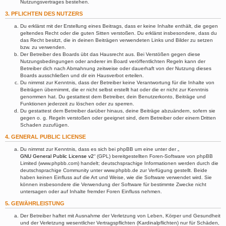
Nutzungsvertrages bestehen.
3. PFLICHTEN DES NUTZERS
Du erklärst mit der Erstellung eines Beitrags, dass er keine Inhalte enthält, die gegen
geltendes Recht oder die guten Sitten verstoßen. Du erklärst insbesondere, dass du
das Recht besitzt, die in deinen Beiträgen verwendeten Links und Bilder zu setzen
bzw. zu verwenden.
Der Betreiber des Boards übt das Hausrecht aus. Bei Verstößen gegen diese
Nutzungsbedingungen oder anderer im Board veröffentlichten Regeln kann der
Betreiber dich nach Abmahnung zeitweise oder dauerhaft von der Nutzung dieses
Boards ausschließen und dir ein Hausverbot erteilen.
Du nimmst zur Kenntnis, dass der Betreiber keine Verantwortung für die Inhalte von
Beiträgen übernimmt, die er nicht selbst erstellt hat oder die er nicht zur Kenntnis
genommen hat. Du gestattest dem Betreiber, dein Benutzerkonto, Beiträge und
Funktionen jederzeit zu löschen oder zu sperren.
Du gestattest dem Betreiber darüber hinaus, deine Beiträge abzuändern, sofern sie
gegen o. g. Regeln verstoßen oder geeignet sind, dem Betreiber oder einem Dritten
Schaden zuzufügen.
4. GENERAL PUBLIC LICENSE
Du nimmst zur Kenntnis, dass es sich bei phpBB um eine unter der „
GNU General Public License v2
“ (GPL) bereitgestellten Foren-Software von phpBB
Limited (www.phpbb.com) handelt; deutschsprachige Informationen werden durch die
deutschsprachige Community unter www.phpbb.de zur Verfügung gestellt. Beide
haben keinen Einfluss auf die Art und Weise, wie die Software verwendet wird. Sie
können insbesondere die Verwendung der Software für bestimmte Zwecke nicht
untersagen oder auf Inhalte fremder Foren Einfluss nehmen.
5. GEWÄHRLEISTUNG
Der Betreiber haftet mit Ausnahme der Verletzung von Leben, Körper und Gesundheit
und der Verletzung wesentlicher Vertragspflichten (Kardinalpflichten) nur für Schäden,