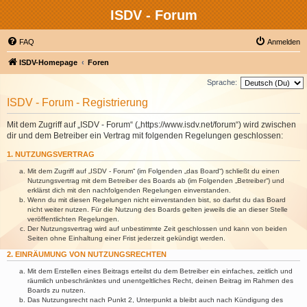
ISDV - Forum
FAQ
Anmelden
ISDV-Homepage
Foren
Sprache:
ISDV - Forum - Registrierung
Mit dem Zugriff auf „ISDV - Forum“ („https://www.isdv.net/forum“) wird zwischen
dir und dem Betreiber ein Vertrag mit folgenden Regelungen geschlossen:
1. NUTZUNGSVERTRAG
Mit dem Zugriff auf „ISDV - Forum“ (im Folgenden „das Board“) schließt du einen
Nutzungsvertrag mit dem Betreiber des Boards ab (im Folgenden „Betreiber“) und
erklärst dich mit den nachfolgenden Regelungen einverstanden.
Wenn du mit diesen Regelungen nicht einverstanden bist, so darfst du das Board
nicht weiter nutzen. Für die Nutzung des Boards gelten jeweils die an dieser Stelle
veröffentlichten Regelungen.
Der Nutzungsvertrag wird auf unbestimmte Zeit geschlossen und kann von beiden
Seiten ohne Einhaltung einer Frist jederzeit gekündigt werden.
2. EINRÄUMUNG VON NUTZUNGSRECHTEN
Mit dem Erstellen eines Beitrags erteilst du dem Betreiber ein einfaches, zeitlich und
räumlich unbeschränktes und unentgeltliches Recht, deinen Beitrag im Rahmen des
Boards zu nutzen.
Das Nutzungsrecht nach Punkt 2, Unterpunkt a bleibt auch nach Kündigung des